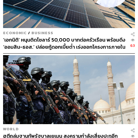
ECONOMIC
/
BUSINESS
‘เอกนิติ’ หนุนติดโซลาร์ 50,000 บาทต่อครัวเรือน พร้อมดึง
63
‘ออมสิน-ธอส.’ ปล่อยกู้ดอกเบี้ยต่ำ เร่งออกโครงการภายใน
1 เดือน
WORLD
ฮูตีถล่มฐานทัพรัฐบาลเยเมน สงครามกำลังเสี่ยงปะทุอีก