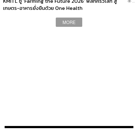
KMITL ชู ‘Farming the Future 2026’ พลิกครัวโลก สู่
...
เกษตร-อาหารยั่งยืนด้วย One Health
MORE