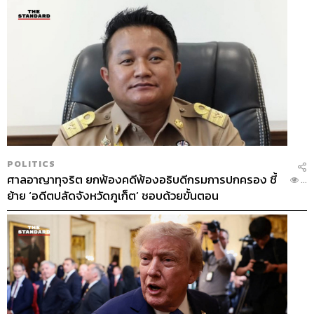
POLITICS
ศาลอาญาทุจริต ยกฟ้องคดีฟ้องอธิบดีกรมการปกครอง ชี้
...
ย้าย ‘อดีตปลัดจังหวัดภูเก็ต’ ชอบด้วยขั้นตอน