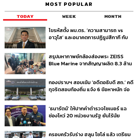
MOST POPULAR
TODAY
WEEK
MONTH
ไขรหัสตั้ง ผบ.ตร. ‘ความสามารถ vs
อาวุโส’ และอนาคตการปฏิรูปสีกากี กับ
พล.ต.อ. เอก อังสนานนท์
สรุปมหากาพย์กล้องส่องพระ ZEISS
Blue Marine จากสัญญาผลิต 8.3 ล้าน
สู่ข้อพิพาท ‘มาเวลล์ฯ’ ฟ้อง ‘โทน บางแค’
ผิดนัดจ่ายหนี้-แอบระบุแบรนด์
กองปราบฯ สอบเข้ม ‘อดีตอธิบดี สถ.’ คดี
ทุจริตสอบท้องถิ่น แจ้ง 6 ข้อหาหนัก จ่อ
ชง ป.ป.ช. 12 ส.ค. นี้
‘ธนารัตน์’ ให้ปากคำตำรวจไซเบอร์ แฉ
ช่องโหว่ 20 หน่วยงานรัฐ ยันไร้นัย
ทางการเมือง
ครอบครัวรับร่าง ฮลุน โซโล่ แล้ว เตรียม