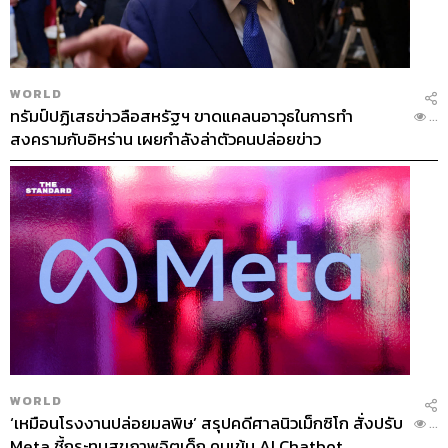
WORLD
ทรัมป์ปฏิเสธข่าวลือสหรัฐฯ ขาดแคลนอาวุธในการทำ
...
สงครามกับอิหร่าน เผยกำลังล่าตัวคนปล่อยข่าว
WORLD
‘เหมือนโรงงานปล่อยมลพิษ’ สรุปคดีศาลนิวเม็กซิโก สั่งปรับ
...
Meta ชี้กระทบสุขภาพจิตเด็ก คุมเข้ม AI Chatbot