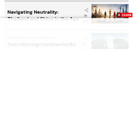
อินโดนีเซีย
Navigating Neutrality:
Thailand and China in the Age
159
of a New Global Order
BUSINESS
/
ECONOMIC
วิเคราะห์ปรากฏการณ์คนแห่ขอสิน
2.6K
เชื่อ CLICX อาจเป็นเพียงยอด
ภูเขาน้ำแข็ง ของปัญหาหนี้ครัว
เรือนไทยที่ถูกซุกไว้
News
Wealth
Pop
Podcast
Video
Now
Opinion
Careers
Events
Privacy
About
Contact
Policy
FOR