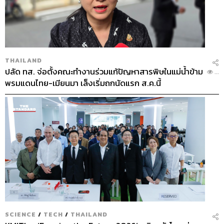
THAILAND
ปลัด ทส. จ่อตั้งคณะทำงานร่วมแก้ปัญหาสารพิษในแม่น้ำข้าม
...
พรมแดนไทย-เมียนมา เล็งเริ่มถกนัดแรก ส.ค.นี้
SCIENCE
/
TECH
/
THAILAND