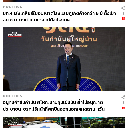
POLITICS
มท.4 เร่งเคลียร์ใบอนุญาตโรงแรมภูเก็ตค้างกว่า 6 ปี ตั้งเป้า
16
จบ ก.ย. ยกเป็นโมเดลแก้ทั้งประเทศ
POLITICS
อนุทินกำชับกำนัน ผู้ใหญ่บ้านคุมเข้มปืน ย้ำไม่อนุญาต
18
ประชาชน-ขรก.ไร้หน้าที่พกปืนออกนอกเคหสถาน หวั่น
พฤติกรรมลอกเลียนแบบ จ่อลงพื้นที่เกิดเหตุ