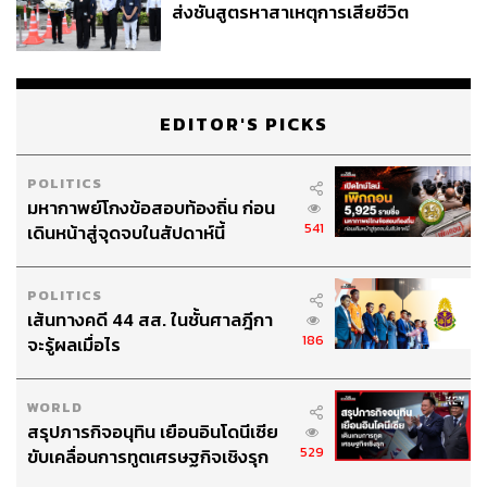
ส่งชันสูตรหาสาเหตุการเสียชีวิต
EDITOR'S PICKS
POLITICS
มหากาพย์โกงข้อสอบท้องถิ่น ก่อน
541
เดินหน้าสู่จุดจบในสัปดาห์นี้
POLITICS
เส้นทางคดี 44 สส. ในชั้นศาลฎีกา
186
จะรู้ผลเมื่อไร
WORLD
สรุปภารกิจอนุทิน เยือนอินโดนีเซีย
529
ขับเคลื่อนการทูตเศรษฐกิจเชิงรุก
ประกาศหุ้นส่วนยุทธศาสตร์ไทย –