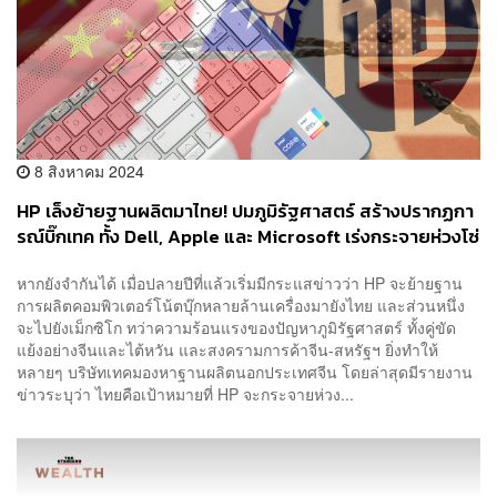
8 สิงหาคม 2024
HP เล็งย้ายฐานผลิตมาไทย! ปมภูมิรัฐศาสตร์ สร้างปรากฏกา
รณ์บิ๊กเทค ทั้ง Dell, Apple และ Microsoft เร่งกระจายห่วงโซ่
อุปทานออกจากจีนมายังอาเซียน
หากยังจำกันได้ เมื่อปลายปีที่แล้วเริ่มมีกระแสข่าวว่า HP จะย้ายฐาน
การผลิตคอมพิวเตอร์โน้ตบุ๊กหลายล้านเครื่องมายังไทย และส่วนหนึ่ง
จะไปยังเม็กซิโก ทว่าความร้อนแรงของปัญหาภูมิรัฐศาสตร์ ทั้งคู่ขัด
แย้งอย่างจีนและไต้หวัน และสงครามการค้าจีน-สหรัฐฯ ยิ่งทำให้
หลายๆ บริษัทเทคมองหาฐานผลิตนอกประเทศจีน โดยล่าสุดมีรายงาน
ข่าวระบุว่า ไทยคือเป้าหมายที่ HP จะกระจายห่วง...