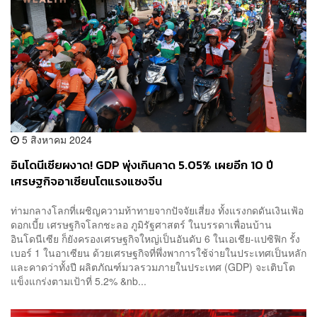
5 สิงหาคม 2024
อินโดนีเซียผงาด! GDP พุ่งเกินคาด 5.05% เผยอีก 10 ปี
เศรษฐกิจอาเซียนโตแรงแซงจีน
ท่ามกลางโลกที่เผชิญความท้าทายจากปัจจัยเสี่ยง ทั้งแรงกดดันเงินเฟ้อ
ดอกเบี้ย เศรษฐกิจโลกชะลอ ภูมิรัฐศาสตร์ ในบรรดาเพื่อนบ้าน
อินโดนีเซีย ก็ยังครองเศรษฐกิจใหญ่เป็นอันดับ 6 ในเอเชีย-แปซิฟิก รั้ง
เบอร์ 1 ในอาเซียน ด้วยเศรษฐกิจที่พึ่งพาการใช้จ่ายในประเทศเป็นหลัก
และคาดว่าทั้งปี ผลิตภัณฑ์มวลรวมภายในประเทศ (GDP) จะเติบโต
แข็งแกร่งตามเป้าที่ 5.2% &nb...