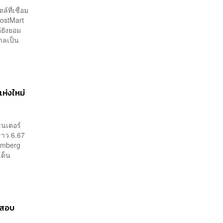
์ที่เชื่อม
PostMart
่ยังยอม
าลเป็น
แห่งใหม่
ซ็นเตอร์
ราว 6.67
oomberg
เด็น
ดสอบ