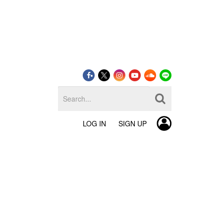
LOG IN
SIGN UP