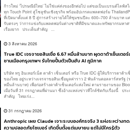
แบบไม่ได้
ก้าวใหม่ ‘ไปรษณีย์ไทย’ ไม่ใช่แค่ส่งของอีกต่อไป แต่ขอเป็นแบรนด์ไลฟ์สไตล
ทุก Touch Point สู่โซลูชันเชิงธุรกิจ พร้อมอัปเกรดแพลตฟอร์ม Thailand
ที่เปิดมาตั้งแต่ 8 ปี สู่การสร้างรายได้ให้ชุมชนปีละ 600–700 ล้านบาท แต
รับตรงๆ ว่าการแข่งกับแพลตฟอร์มต่างชาติที่มีขนาดและทรัพยากรมหาศ
เรื่องยาก ประเด็นสำคัญ ...
3 สิงหาคม 2026
True IDC เจรจาขอสินเชื่อ 6.67 หมื่นล้านบาท ผุดดาต้าเซ็นเตอร์
ชานเมืองกรุงเทพฯ รับไทยปั้นตัวเป็นฮับ AI ภูมิภาค
บริษัท ทรู อินเทอร์เน็ต ดาต้า เซ็นเตอร์ หรือ True IDC ผู้ให้บริการดาต้าเ
ของไทย อยู่ระหว่างเจรจาขอสินเชื่อมูลค่าราว 2 พันล้านดอลลาร์สหรัฐ (
หมื่นล้านบาท) เพื่อก่อสร้างดาต้าเซ็นเตอร์แห่งใหม่ ตามรายงานของ Bl
เมื่อวันที่ 31 กรกฎาคมที่ผ่านมา ซึ่งอ้างแหล่งข่าวที่ใกล้ชิดกับเรื่องนี้ ประ
สำคัญ ไทยเร่ง...
31 กรกฎาคม 2026
Anthropic เผย Claude เจาะระบบองค์กรจริง 3 แห่งระหว่างท
ความปลอดภัยไซเบอร์ เกิดขึ้นตั้งแต่เมษายน แต่ไม่มีใครรู้ตัว