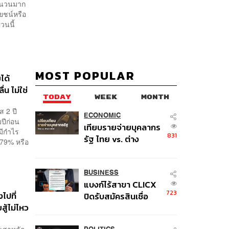
จำนวนมาก
โยชน์หรือ
ผวนนี้
MOST POPULAR
ได้
น ไม่ใช่
TODAY
WEEK
MONTH
 2 ปี
ECONOMIC
บปีก่อน
เทียบรายจ่ายบุคลากร
ทมีกำไร
831
รัฐ ไทย vs. ต่าง
 79% หรือ
ประเทศ: พบภาษีทุก
100 บาทของคนไทยใช้
ไปกับข้าราชการเฉียด
BUSINESS
แบงก์ไร้สาขา CLICX
40 บาท
723
ไปที่
ปิดรับสมัครสินเชื่อ
ู้ไม่ไหว
ชั่วคราว พร้อมส่ง
สัญญาณเตือนกลุ่มกู้
งเสาหลัก