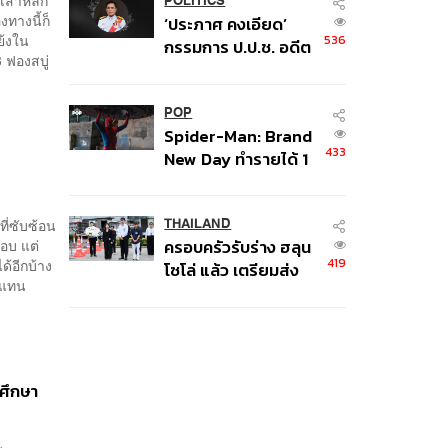
เงินผิดวัตถุประสงค์-ให้
POLITICS
งทางนี้ก็
‘ประภาศ คงเอียด’
ข้อมูลเท็จ เตรียม
ย้งใน
536
กรรมการ ป.ป.ช. อดีต
ดำเนินคดีเด็ดขาด
 ฟองสบู่
อธิบดีกรมธนารักษ์
ถึงแก่อนิจกรรม
POP
Spider-Man: Brand
433
New Day ทำรายได้ 1
พันล้านดอลลาร์จากทั่ว
โลกภายใน 6 วัน
ที่ซับซ้อน
THAILAND
ตอบ แต่
ครอบครัวรับร่าง ฮลุน
419
ด้อีกบ้าง
โซโล่ แล้ว เตรียมส่ง
สินแทน
ชันสูตรหาสาเหตุการ
เสียชีวิต
ีศึกษา