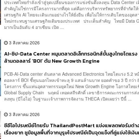
ประเทศไทยกำลังเข้าสู่จุดเปลี่ยนของการแข่งขันดึงลงทุน Data Center เม
สำคัญไม่ใช่การมีโครงการมากที่สุด แต่คือการบริหารทรัพยากรที่จำกัดให้
เศรษฐกิจ AI ไทยจะเดินเกมอย่างไรให้ยั่งยืน เพื่อไม่ให้การเติบโตของอุ
ใหม่กระทบฐานเศรษฐกิจเดิมของประเทศ ประเด็นสำคัญ ไทยมี Data C
มากเป็นอันดับ 4 อาเซียน เปิด ...
3 สิงหาคม 2026
AI-ชิป-Data Center หนุนตลาดอิเล็กทรอนิกส์ขั้นสูงไทยโตแรง 5
ล้านดอลลาร์ ‘BOI’ ดัน New Growth Engine
PCB-AI-Data center ดันตลาด Advanced Electronics ไทยโตแรง 5.2 หมื
ดอลลาร์ BOI ชี้ทุนนอกไหลเข้าทะลุ 9 แสนล้านบาท ยอดคำขอ 3 ปี กว่า 
โครงการ ขึ้นแท่นอุตสาหกรรมยุคใหม่ New Growth Engine โอกาสไทยเช
Global Supply Chain นฤตม์ เทอดสถีรศักดิ์ เลขาธิการคณะกรรมการส่
ลงทุน (บีโอไอ) ในฐานะเจ้าภาพการจัดงาน THECA เปิดเผยว่า ปีนี้ ...
3 สิงหาคม 2026
ซีอีโอไปรษณีย์ไทยรับ ThailandPostMart แข่งแพลตฟอร์มต่าง
เรื่องยาก ชูข้อมูลพื้นที่จากบุรุษไปรษณีย์เป็นจุดแข็งที่คู่แข่งใช้เงิ