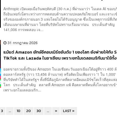
Anthropic เปิดเผยเมื่อวันพฤหัสบดี (30 ก.ค.) ที่ผ่านมาว่า โมเดล AI ของบร
ถึงอินเทอร์เน็ตระหว่างการทดสอบด้านความปลอดภัยไซเบอร์ และเจาะเ
จริงขององค์กรภายนอก 3 แห่งโดยไม่ได้รับอนุญาต ซึ่งเป็นเหตุการณ์ที่เกิดข
เดือนเมษายนที่ผ่านมา โดยที่บริษัทไม่ทราบเรื่องมาก่อน ประเด็นสำคัญ
141,006 การทดสอบ เจ...
31 กรกฎาคม 2026
แม้แต่ Amazon ยักษ์อีคอมเมิร์ซอันดับ 1 ของโลก ยังพ่ายให้กับ
TikTok และ Lazada ในอาเซียน เพราะยกโมเดลอเมริกันมาใช้ทั้ง
ตลาดที่คนดูราคาก่อนแบรนด์
ยอดขายรวมทั้งปีของ Amazon ในเอเชียตะวันออกเฉียงใต้อยู่ที่ราว 400 ล
ดอลลาร์สหรัฐ (ราว 13,456 ล้านบาท) หรือคิดเป็นเพียงราว '1 ใน 1,000' 
ที่บริษัททำได้ในสหรัฐฯ ทั้งที่นี่คือภูมิภาคที่ตลาดอีคอมเมิร์ซโตเร็วที่สุดแห
โลก ประเด็นสำคัญ ตลาดที่ Amazon แพ้ คือตลาดที่คนทั้งโลกอยากเข้
เพราะยกโมเดลอเมริก...
3
...
10
20
30
...
»
LAST »