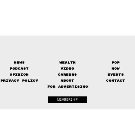
News
Wealth
Pop
Podcast
Video
Now
Opinion
Careers
Events
Privacy Policy
About
Contact
FOR ADVERTISING
MEMBERSHIP
© 2017-
2026
The Standard. All rights reserved.