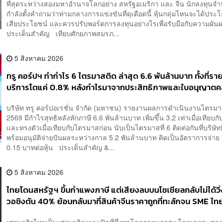
ที่สุดระหว่างสองมหาอำนาจโลกอย่าง สหรัฐอเมริกา และ จีน นักลงทุน
กำลังตั้งคำถามว่าท่ามกลางการแข่งขันที่ดุเดือดนี้ หุ้นกลุ่มไหนจะได้ประ
เสียประโยชน์ และควรปรับพอร์ตการลงทุนอย่างไรเพื่อรับมือกับความผัน
ประเด็นสำคัญ เทียบศักยภาพสมรภ...
5 สิงหาคม 2026
ทรู คอร์ปฯ ทำกำไร 6 ไตรมาสติด ล่าสุด 6.6 พันล้านบาท ทั้งที่ราย
บริการโตแค่ 0.8% หลังกำไรมาจากประสิทธิภาพและใบอนุญาตคลื่
การขยายรายได้
บริษัท ทรู คอร์ปอเรชั่น จำกัด (มหาชน) รายงานผลการดำเนินงานไตรมาส
2569 มีกำไรสุทธิหลังหักภาษี 6.6 พันล้านบาท เพิ่มขึ้น 3.2 เท่าเมื่อเทียบกั
และทรงตัวเมื่อเทียบกับไตรมาสก่อน นับเป็นไตรมาสที่ 6 ติดต่อกันที่บริษั
พร้อมอนุมัติจ่ายปันผลระหว่างกาล 5.2 พันล้านบาท คิดเป็นอัตราการจ่าย
0.15 บาทต่อหุ้น ประเด็นสำคัญ &...
5 สิงหาคม 2026
ไทยโดนสหรัฐฯ ขึ้นกำแพงภาษี แต่เสียงลบบนโซเชียลกลับไม่ได้วิ่ง
วอชิงตัน 40% ย้อนกลับมาที่สินค้าจีนราคาถูกที่ทะลักจน SME ไทยส
เศรษฐกิจไทยเป็นเศรษฐกิจแบบเปิดที่พึ่งพาโลกภายนอกสูง โดยเฉพาะสอ