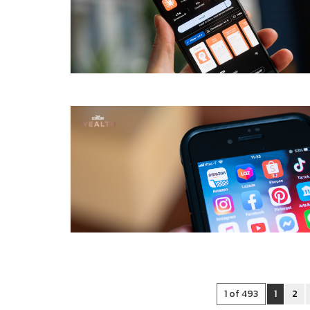
1 of 493
1
2