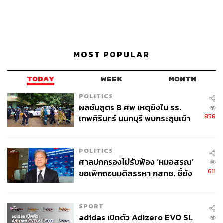
MOST POPULAR
TODAY
WEEK
MONTH
POLITICS
ผลชันสูตร 8 ศพ เหตุยิงใน รร.
858
เทพศิรินทร์ นนทบุรี พบกระสุนเข้า
จุดสำคัญ ‘ศีรษะ-หน้าอก’ ครูถูกยิง
4 นัด จากระยะไกล
POLITICS
ศาลปกครองไม่รับฟ้อง ‘หมอสรณ’
611
ขอเพิกถอนมติสรรหา กสทช. ชี้ยัง
ไม่ใช่ผู้เดือดร้อนเสียหาย
SPORT
adidas เปิดตัว Adizero EVO SL