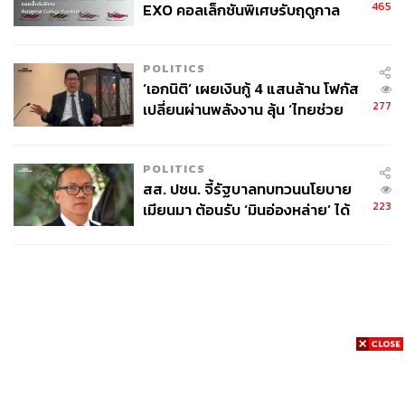
465
EXO คอลเล็กชันพิเศษรับฤดูกาล
College Football
POLITICS
‘เอกนิติ’ เผยเงินกู้ 4 แสนล้าน โฟกัส
277
เปลี่ยนผ่านพลังงาน ลุ้น ‘ไทยช่วย
ไทยพลัส’ เฟส 2 รอประเมินความ
เหมาะสม
POLITICS
สส. ปชน. จี้รัฐบาลทบทวนนโยบาย
223
เมียนมา ต้อนรับ ‘มินอ่องหล่าย’ ได้
แค่สัญญาว่างเปล่า
News
Wealth
Pop