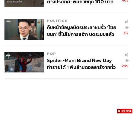
403
ต่างประเทศ: พบภาษีทุก 100 บาท
ของคนไทยใช้ไปกับข้าราชการเฉียด
40 บาท
POLITICS
คืบหน้าข้อมูลบัตรประชาชนรั่ว ‘ไชย
312
ชนก’ ชี้ไม่ใช่การแฮ็ก ปิดระบบแล้ว
พบต้นตอจาก IP เดียว
POP
Spider-Man: Brand New Day
299
ทำรายได้ 1 พันล้านดอลลาร์จากทั่ว
โลกภายใน 6 วัน
News
Wealth
Pop