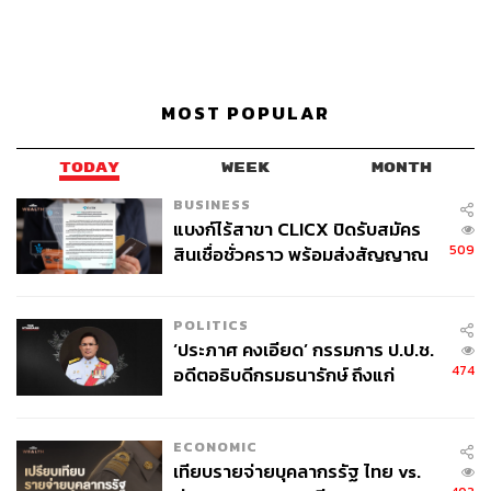
MOST POPULAR
TODAY
WEEK
MONTH
BUSINESS
แบงก์ไร้สาขา CLICX ปิดรับสมัคร
509
สินเชื่อชั่วคราว พร้อมส่งสัญญาณ
เตือนกลุ่มกู้เงินผิดวัตถุประสงค์-ให้
ข้อมูลเท็จ เตรียมดำเนินคดีเด็ดขาด
POLITICS
‘ประภาศ คงเอียด’ กรรมการ ป.ป.ช.
474
อดีตอธิบดีกรมธนารักษ์ ถึงแก่
อนิจกรรม
ECONOMIC
เทียบรายจ่ายบุคลากรรัฐ ไทย vs.