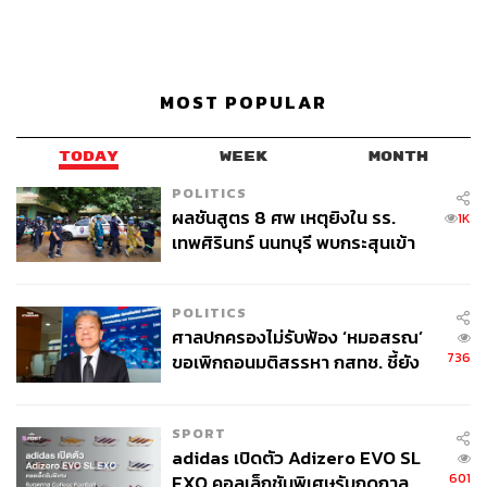
MOST POPULAR
TODAY
WEEK
MONTH
POLITICS
ผลชันสูตร 8 ศพ เหตุยิงใน รร.
1K
เทพศิรินทร์ นนทบุรี พบกระสุนเข้า
จุดสำคัญ ‘ศีรษะ-หน้าอก’ ครูถูกยิง
4 นัด จากระยะไกล
POLITICS
ศาลปกครองไม่รับฟ้อง ‘หมอสรณ’
736
ขอเพิกถอนมติสรรหา กสทช. ชี้ยัง
ไม่ใช่ผู้เดือดร้อนเสียหาย
SPORT
adidas เปิดตัว Adizero EVO SL
601
EXO คอลเล็กชันพิเศษรับฤดูกาล