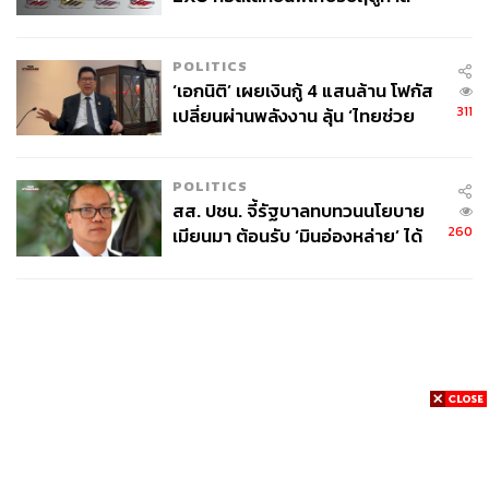
College Football
POLITICS
‘เอกนิติ’ เผยเงินกู้ 4 แสนล้าน โฟกัส
311
เปลี่ยนผ่านพลังงาน ลุ้น ‘ไทยช่วย
ไทยพลัส’ เฟส 2 รอประเมินความ
เหมาะสม
POLITICS
สส. ปชน. จี้รัฐบาลทบทวนนโยบาย
260
เมียนมา ต้อนรับ ‘มินอ่องหล่าย’ ได้
แค่สัญญาว่างเปล่า
News
Wealth
Pop
Podcast
Video
Now