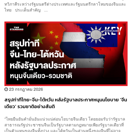
ทวิภาคีระหว่างรัฐมนตรีต่างประเทศและรัฐมนตรีกลาโหมของจีนและ
ไทย ประเด็นสำคัญ ...
23 กรกฎาคม 2026
สรุปท่าทีไทย-จีน-ไต้หวัน หลังรัฐบาลประกาศหนุนนโยบาย ‘จีน
เดียว’ รวมชาติอย่างสันติ
“ไทยยืนยันคำมั่นอันแน่วแน่ต่อนโยบายจีนเดียว โดยยอมรับว่ารัฐบาล
สาธารณรัฐประชาชนจีนเป็นรัฐบาลตามกฎหมายเพียงรัฐบาลเดียวที่
เป็นตัวแทนของจีนทั้งปวง และไต้หวันเป็นส่วนหนึ่งของจีนที่ไม่อาจ