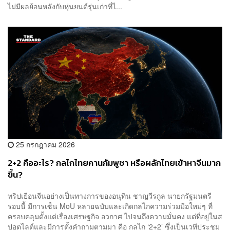
ไม่มีผลย้อนหลังกับหุ่นยนต์รุ่นเก่าที่ไ...
25 กรกฎาคม 2026
2+2 คืออะไร? กลไกไทยคานกัมพูชา หรือผลักไทยเข้าหาจีนมาก
ขึ้น?
ทริปเยือนจีนอย่างเป็นทางการของอนุทิน ชาญวีรกูล นายกรัฐมนตรี
รอบนี้ มีการเซ็น MoU หลายฉบับและเกิดกลไกความร่วมมือใหม่ๆ ที่
ครอบคลุมตั้งแต่เรื่องเศรษฐกิจ อวกาศ ไปจนถึงความมั่นคง แต่ที่อยู่ในส
ปอตไลต์และมีการตั้งคำถามตามมา คือ กลไก ‘2+2’ ซึ่งเป็นเวทีประชุม