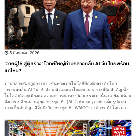
5 สิงหาคม 2026
‘จากผู้ใช้ สู่ผู้สร้าง’ โจทย์ใหญ่ท่ามกลางคลื่น AI จีน ไทยพร้อม
แค่ไหน?
ท่ามกลางสมรภูมิการแข่งขันทางเทคโนโลยีที่ดุเดือดระดับโลก
‘กระแสคลื่น AI จีน’ กำลังก่อตัวและถาโถมเข้ามาอย่างมีนัยสำคัญ ซึ่ง
ไม่ได้จำกัดอยู่เพียงแค่ความก้าวหน้าทางวิศวกรรมเท่านั้น แต่ยังสะท้อน
ถึงการเปลี่ยนผ่านสู่ยุค ‘การทูต AI’ (AI Diplomacy) อย่างเต็มรูปแบบ
ประเด็นสำคัญ สีจิ้นผิงกับ ‘การทูต AI’ WAICO: องค์การ AI โลก ภา...