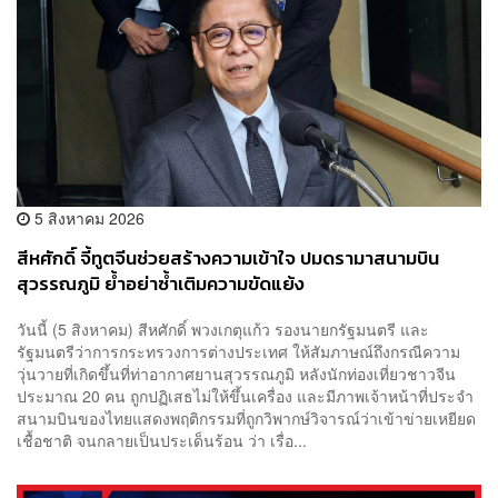
5 สิงหาคม 2026
สีหศักดิ์ จี้ทูตจีนช่วยสร้างความเข้าใจ ปมดรามาสนามบิน
สุวรรณภูมิ ย้ำอย่าซ้ำเติมความขัดแย้ง
วันนี้ (5 สิงหาคม) สีหศักดิ์ พวงเกตุแก้ว รองนายกรัฐมนตรี และ
รัฐมนตรีว่าการกระทรวงการต่างประเทศ ให้สัมภาษณ์ถึงกรณีความ
วุ่นวายที่เกิดขึ้นที่ท่าอากาศยานสุวรรณภูมิ หลังนักท่องเที่ยวชาวจีน
ประมาณ 20 คน ถูกปฏิเสธไม่ให้ขึ้นเครื่อง และมีภาพเจ้าหน้าที่ประจำ
สนามบินของไทยแสดงพฤติกรรมที่ถูกวิพากษ์วิจารณ์ว่าเข้าข่ายเหยียด
เชื้อชาติ จนกลายเป็นประเด็นร้อน ว่า เรื่อ...