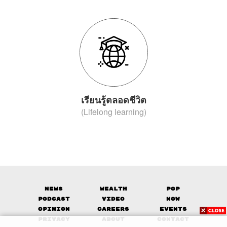
เรียนรู้ตลอดชีวิต
(Lifelong learning)
News
Wealth
Pop
Podcast
Video
Now
Opinion
Careers
Events
Privacy
About
Contact