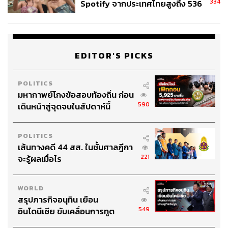
334
Spotify จากประเทศไทยสูงถึง 536
ล้านครั้ง ตลอด 10 ปีที่ผ่านมา
EDITOR'S PICKS
POLITICS
มหากาพย์โกงข้อสอบท้องถิ่น ก่อน
590
เดินหน้าสู่จุดจบในสัปดาห์นี้
POLITICS
เส้นทางคดี 44 สส. ในชั้นศาลฎีกา
221
จะรู้ผลเมื่อไร
WORLD
สรุปภารกิจอนุทิน เยือน
549
อินโดนีเซีย ขับเคลื่อนการทูต
เศรษฐกิจเชิงรุก ประกาศหุ้นส่วน