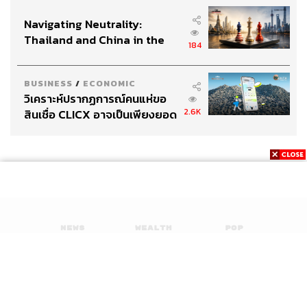
ยุทธศาสตร์ไทย – อินโดนีเซีย
Navigating Neutrality:
Thailand and China in the
184
Age of a New Global Order
BUSINESS
/
ECONOMIC
วิเคราะห์ปรากฏการณ์คนแห่ขอ
2.6K
สินเชื่อ CLICX อาจเป็นเพียงยอด
ภูเขาน้ำแข็ง ของปัญหาหนี้ครัว
เรือนไทยที่ถูกซุกไว้
News
Wealth
Pop
Podcast
Video
Now
Opinion
Careers
Events
Privacy
About
Contact
Policy
FOR