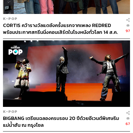
K-POP
CORTIS คว้ารางวัลแดซังครั้งแรกจากเพลง REDRED
97
พร้อมประกาศสกรีนนิ่งคอนเสิร์ตในโรงหนังทั่วโลก 14 ส.ค.
นี้
K-POP
BIGBANG เตรียมฉลองครบรอบ 20 ปีด้วยอีเวนต์พิเศษริม
67
แม่น้ำฮัน ณ กรุงโซล