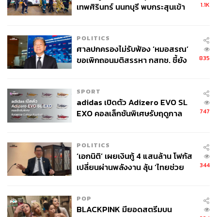
1.1K
เทพศิรินทร์ นนทบุรี พบกระสุนเข้า
จุดสำคัญ ‘ศีรษะ-หน้าอก’ ครูถูกยิง
4 นัด จากระยะไกล
POLITICS
ศาลปกครองไม่รับฟ้อง ‘หมอสรณ’
835
ขอเพิกถอนมติสรรหา กสทช. ชี้ยัง
ไม่ใช่ผู้เดือดร้อนเสียหาย
SPORT
adidas เปิดตัว Adizero EVO SL
747
EXO คอลเล็กชันพิเศษรับฤดูกาล
College Football
POLITICS
‘เอกนิติ’ เผยเงินกู้ 4 แสนล้าน โฟกัส
344
เปลี่ยนผ่านพลังงาน ลุ้น ‘ไทยช่วย
ไทยพลัส’ เฟส 2 รอประเมินความ
เหมาะสม
POP
BLACKPINK มียอดสตรีมบน