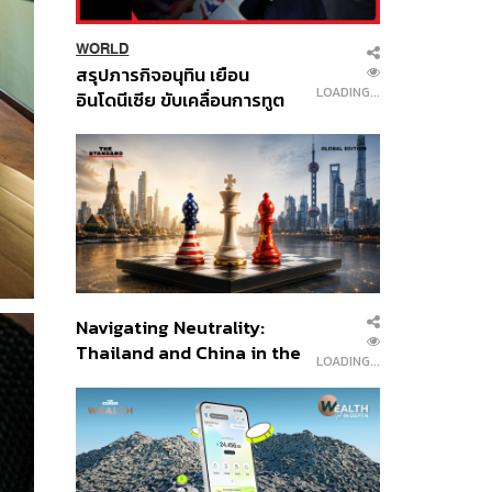
WORLD
สรุปภารกิจอนุทิน เยือน
LOADING...
อินโดนีเซีย ขับเคลื่อนการทูต
เศรษฐกิจเชิงรุก ประกาศหุ้น
ส่วนยุทธศาสตร์ไทย –
อินโดนีเซีย
Navigating Neutrality:
Thailand and China in the
LOADING...
Age of a New Global
Order