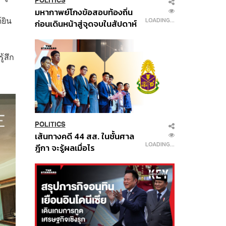
POLITICS
มหากาพย์โกงข้อสอบท้องถิ่น
้ยิน
LOADING...
ก่อนเดินหน้าสู่จุดจบในสัปดาห์
นี้
้สึก
POLITICS
เส้นทางคดี 44 สส. ในชั้นศาล
LOADING...
ฎีกา จะรู้ผลเมื่อไร