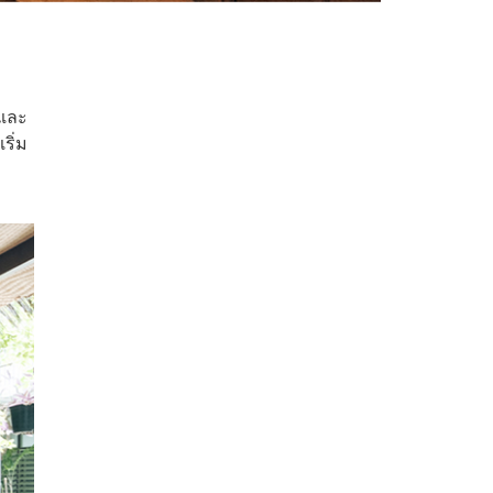
 และ
ริ่ม