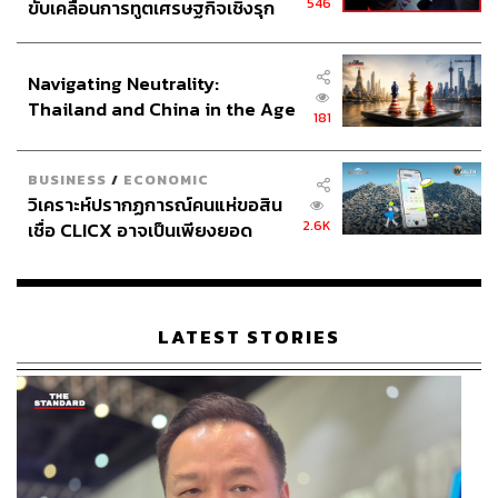
546
ขับเคลื่อนการทูตเศรษฐกิจเชิงรุก
วิตามินบี 12 พบได้เป็นส่วนใหญ่ในแหล่งที่มาของสัตว์ ดังนั้น
ประกาศหุ้นส่วนยุทธศาสตร์ไทย –
ชาววีแกนจึงควรเสริมด้วยวิตามินบี 12 ที่ช่วย
เสริมสร้างการ
อินโดนีเซีย
เจริญเติบโตและการทำงานของระบบประสาท และการส่ง
Navigating Neutrality:
เสริมการสร้างเม็ดเลือด
Thailand and China in the Age
181
of a New Global Order
BUSINESS
/
ECONOMIC
วิเคราะห์ปรากฏการณ์คนแห่ขอสิน
2.6K
เชื่อ CLICX อาจเป็นเพียงยอด
ภูเขาน้ำแข็ง ของปัญหาหนี้ครัว
เรือนไทยที่ถูกซุกไว้
LATEST STORIES