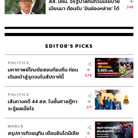
สส. ปชน. จี้รัฐบาลทบทวนนโยบาย
249
เมียนมา ต้อนรับ ‘มินอ่องหล่าย’ ได้
แค่สัญญาว่างเปล่า
EDITOR'S PICKS
POLITICS
มหากาพย์โกงข้อสอบท้องถิ่น ก่อน
579
เดินหน้าสู่จุดจบในสัปดาห์นี้
POLITICS
เส้นทางคดี 44 สส. ในชั้นศาลฎีกา
217
จะรู้ผลเมื่อไร
WORLD
สรุปภารกิจอนุทิน เยือนอินโดนีเซีย
5. เสริมวิตามินบี 12