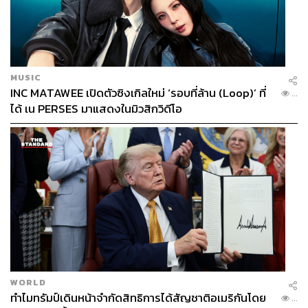
7. รู้จักยีสต์ช่วยเพิ่มรสชาติ
MUSIC
ยีสต์เป็นอาหารวีแกนที่ให้รสชาติชีสและถั่ว พอจะช่วยให้หาย
INC MATAWEE เปิดตัวซิงเกิลใหม่ ‘รอบที่ล้าน (Loop)’ ที่
...
คิดถึงชีสเยิ้มๆ ในขนมนมเนยอื่นๆ ได้บ้าง การบริโภคยีสต์
ได้ เน PERSES มาแสดงในมิวสิกวิดีโอ
อาจพบในป๊อปคอร์น ซอส และโรยบนพาสต้าวีแกนได้ด้วย
WORLD
ทำไมทรัมป์เดินหน้าจำกัดสิทธิการได้สัญชาติอเมริกันโดย
...