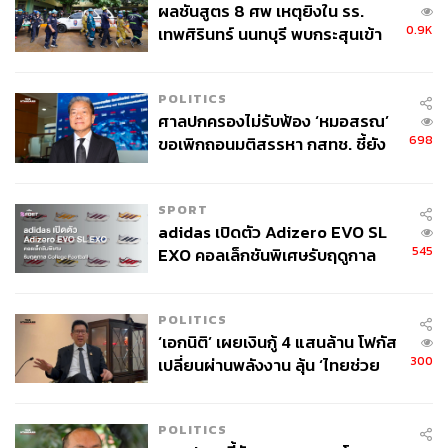
ผลชันสูตร 8 ศพ เหตุยิงใน รร.
0.9K
เทพศิรินทร์ นนทบุรี พบกระสุนเข้า
จุดสำคัญ ‘ศีรษะ-หน้าอก’ ครูถูกยิง
4 นัด จากระยะไกล
POLITICS
ศาลปกครองไม่รับฟ้อง ‘หมอสรณ’
698
ขอเพิกถอนมติสรรหา กสทช. ชี้ยัง
4. เลี่ยงอาหารแปรรูป
ไม่ใช่ผู้เดือดร้อนเสียหาย
อาหารแปรรูปหลายชนิดมีส่วนผสมจากสัตว์ซ่อนอยู่ ควร
SPORT
ทำความคุ้นเคยกับส่วนผสมเหล่านี้ (เช่น เจลาติน เคซีน และสี
adidas เปิดตัว Adizero EVO SL
บางชนิด) และพยายามหลีกเลี่ยงอาหารที่ไม่มีประโยชน์ต่อ
545
EXO คอลเล็กชันพิเศษรับฤดูกาล
ร่างกาย
College Football
POLITICS
‘เอกนิติ’ เผยเงินกู้ 4 แสนล้าน โฟกัส
300
เปลี่ยนผ่านพลังงาน ลุ้น ‘ไทยช่วย
ไทยพลัส’ เฟส 2 รอประเมินความ
เหมาะสม
POLITICS