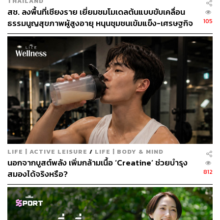
THAILAND
สช. ลงพื้นที่เชียงราย เยี่ยมชมโมเดลต้นแบบขับเคลื่อน
105
ธรรมนูญสุขภาพผู้สูงอายุ หนุนชุมชนเข้มแข็ง-เศรษฐกิจ
ผู้สูงวัยยั่งยืน
LIFE | ACTIVE LEISURE
/
LIFE | BODY & MIND
3. วางแผนมื้ออาหารให้สมดุล
นอกจากบูสต์พลัง เพิ่มกล้ามเนื้อ ‘Creatine’ ช่วยบำรุง
812
สมองได้จริงหรือ?
แม้จะปรับมากินแบบวีแกนก็ต้องแน่ใจว่าได้รับสารอาหารที่
จำเป็นทั้งหมด เช่น พืชตระกูลถั่ว ธัญพืช ผัก ผลไม้ ถั่ว และ
เมล็ดพืช ควรมีความหลากหลายในอาหารทุกมื้อ เพื่อให้
ร่างกายได้รับสารอาหารครบถ้วน