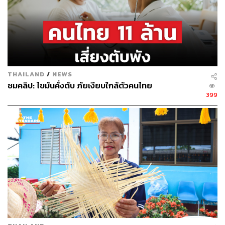
2. เริ่มแบบค่อยเป็นค่อยไป
ใครที่เคยชินกับการกินเนื้อสัตว์ บุฟเฟต์ อาหารมื้อหนักๆ ให้
ลองค่อยๆ เปลี่ยนแปลงการกิน อาจเริ่มต้นด้วยการกำหนดวัน
สำหรับกินมังสวิรัติเป็น 2-3 วันต่อสัปดาห์ก่อน หากร่างกาย
เริ่มปรับได้แล้วค่อยเพิ่มจำนวนวันที่มากขึ้น
THAILAND
/
NEWS
ชมคลิป: ไขมันคั่งตับ ภัยเงียบใกล้ตัวคนไทย
399