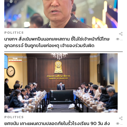
POLITICS
นายกฯ สั่งเข้มพกปืนนอกเคหสถาน ชี้ไม่ใช่เจ้าหน้าที่มีโทษ
...
อุกฉกรรจ์ ปืนถูกขโมยก่อเหตุ เจ้าของร่วมรับผิด
6. ลองสูตรใหม่ๆ
เพื่อให้การกินแบบวีแกนไม่น่าเบื่อ ควรลองสูตรอาหาร
มังสวิรัติแบบใหม่ๆ ที่หาได้จากทางออนไลน์และในตำรา
อาหาร ซึ่งเป็นวิธีที่สนุกในการค้นหาอาหารจานโปรดและ
ส่วนผสมใหม่ๆ ที่ทำให้เอ็นจอยมากขึ้น
POLITICS
ยศชนัน เคาะแผนความปลอดภัยในรั้วโรงเรียน 90 วัน ส่ง
...