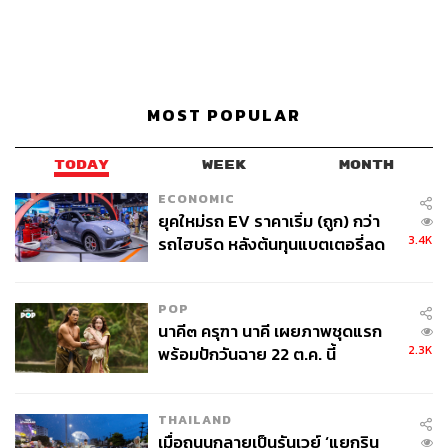
MOST POPULAR
TODAY
WEEK
MONTH
ECONOMIC
ยุคใหม่รถ EV ราคาเริ่ม (ถูก) กว่า
3.4K
รถไฮบริด หลังต้นทุนแบตเตอรี่ลด
ลง - จีนแห่บุกตลาดเกิดใหม่
POP
นาคี๓ ครุฑา นาคี เผยภาพชุดแรก
2.3K
พร้อมปักวันฉาย 22 ต.ค. นี้
THAILAND
เมื่อถนนกลายเป็นรันเวย์ ‘แยกริน