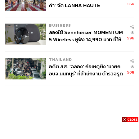
1.6K
คำ’ จัด LANNA HAUTE
COUTURE กลางสายฝน
BUSINESS
ลองใช้ Sennheiser MOMENTUM
596
5 Wireless หูฟัง 14,990 บาท ที่ให้
ผู้ใช้ถอดเปลี่ยนแบตเองได้ ก่อนกฎ
EU บังคับปีหน้า
THAILAND
อดีต สส. ‘ฉลอง’ ก่อเหตุยิง ‘นายก
508
อบจ.นนทบุรี’ ที่สำนักงาน ตำรวจรุด
ลงพื้นที่
News
Wealth
Pop