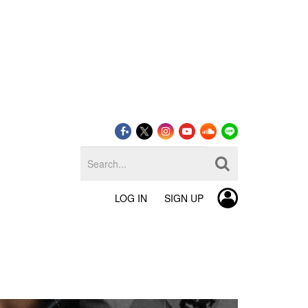
LOG IN
SIGN UP