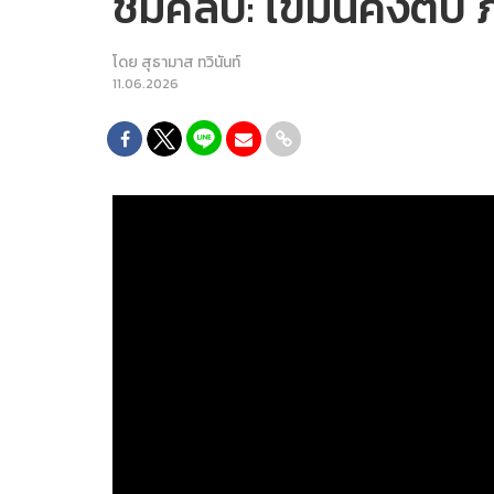
ชมคลิป: ไขมันคั่งตับ
โดย
สุธามาส ทวินันท์
11.06.2026