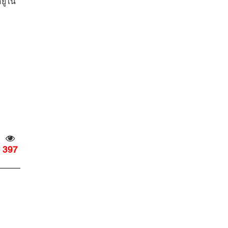
ยู่ใน
397