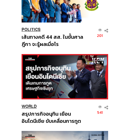
POLITICS
201
เส้นทางคดี 44 สส. ในชั้นศาล
ฎีกา จะรู้ผลเมื่อไร
WORLD
541
สรุปภารกิจอนุทิน เยือน
อินโดนีเซีย ขับเคลื่อนการทูต
เศรษฐกิจเชิงรุก ประกาศหุ้น
ส่วนยุทธศาสตร์ไทย –