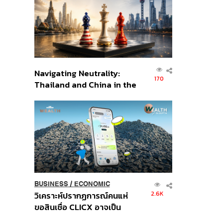
อินโดนีเซีย
Navigating Neutrality:
170
Thailand and China in the
Age of a New Global
Order
BUSINESS
/
ECONOMIC
2.6K
วิเคราะห์ปรากฏการณ์คนแห่
ขอสินเชื่อ CLICX อาจเป็น
เพียงยอดภูเขาน้ำแข็ง ของ