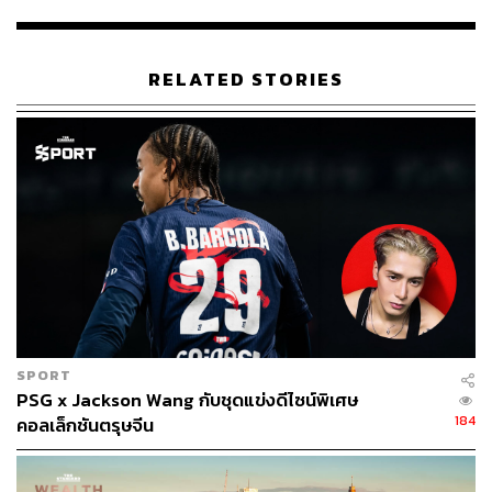
หลายสี ซอส และเครื่องปรุงรสต่างๆ อย่างน้ำมันถั่วลิสง ที่
หมายถึงความลื่นไหล, งาขาว หมายถึง ความเจริญงอกงาม,
ส้มโอ หมายถึง ความโชคดี, ไชเท้า หมายถึง การได้เป็นเจ้า
RELATED STORIES
คนนายคนหรือมีลาภ รวมถึงส่วนผสมอื่นๆ อันเป็นมงคลอย่าง
หนังปลากรอบ, แมงกะพรุน, หนังปลาทอด, ขิงดอง, มะละกอ
เชื่อม ฯลฯ​ เป็นต้น
SPORT
PSG x Jackson Wang กับชุดแข่งดีไซน์พิเศษ
184
คอลเล็กชันตรุษจีน