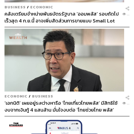
บาท++
BUSINESS
/
ECONOMIC
Contact:
0 2659 9000 ต่อ 7390
คลังเตรียมจำหน่ายพันธบัตรรัฐบาล ‘ออมพลัส’ รอบถัดไป
...
Website:
www.
mandarinoriental.com
เร็วสุด 4 ก.ย.นี้ อาจเพิ่มสัดส่วนการขายแบบ Small Lot
Address:
โรงแรมแมนดาริน โอเรียนเต็ล กรุงเทพฯ
48 ซอย
First มากขึ้น
โอเรียนเต็ล อเวนิว แขวงบางรัก เขตบางรัก
กรุงเทพฯ
Map:
ECONOMIC
/
BUSINESS
‘เอกนิติ’ เผยอยู่ระหว่างหารือ ‘ไทยเที่ยวไทยพลัส’ มีสิทธิใช้
...
งบจากเงินกู้ 4 แสนล้าน มั่นใจงบต่อ ‘ไทยช่วยไทย พลัส’
เฟส 2 มีเพียงพอ