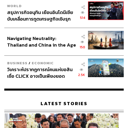
WORLD
สรุปภารกิจอนุทิน เยือนอินโดนีเซีย
514
ขับเคลื่อนการทูตเศรษฐกิจเชิงรุก
ประกาศหุ้นส่วนยุทธศาสตร์ไทย –
อินโดนีเซีย
Navigating Neutrality:
Thailand and China in the Age
2. ห้องอาหารจีน The China House
150
of a New Global Order
พบกับหมูหันหนังกรอบกับเป็ดตุ๋นข้าวแดง เมนูตุ๋นมงคลรวม
มิตรที่มีส่วนผสมของหอยเป๋าฮื้อ หอยตลับ เป็ดย่าง เห็ด ผัก
BUSINESS
/
ECONOMIC
และหมูสามชั้น กุ้งแม่น้ำนึ่งไข่ขาวกับซอสแครอท ขาหมูตุ๋น
วิเคราะห์ปรากฏการณ์คนแห่ขอสิน
ข้าวแดงหมั่นโถว ปลาเก๋านึ่งเหล้าจีน กุ้งชุบผักโขม เนื้อ
2.5K
เชื่อ CLICX อาจเป็นเพียงยอด
ซี่โครงกระทะร้อน ซุปพุดดิ้งไก่กับมันปู กุ้งอบหม้อดินพริก
ภูเขาน้ำแข็ง ของปัญหาหนี้ครัว
ไทยดำ ปลาเก๋านึ่งแฮมยูนนาน นกพิราบทอดกรอบ ราสป์
เรือนไทยที่ถูกซุกไว้
เบอร์รี เชอร์เบตราดซอสส้ม เนื้อปูผัดไข่ขาว ซุปหอยสังข์ตุ๋น
โสมและเยื่อไผ่ ปูนึ่งทอดซอสมายองเนส ข้าวผัดฮ่องเต้ ฯลฯ
LATEST STORIES
หยี่ซังของที่นี่มีดีตรงที่มีหลายราคาให้เลือก ตั้งแต่ใช้ปลา
แซลมอนไปจนถึงใช้หอยเป๋าฮื้อ ยิ่งราคาสูงก็ยิ่งใช้วัตถุดิบ
พรีเมียม ทั้งยังมีซอสตะไคร้หวานและซอสบ๊วยให้เป็นตัวเลือก
ด้วย และเมนูของหวานของที่นี่ก็น่ารัก มาในรูปน้องหมา