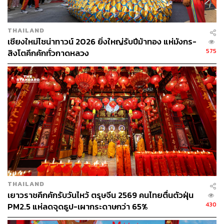
THAILAND
เชียงใหม่ไชน่าทาวน์ 2026 ยิ่งใหญ่รับปีม้าทอง แห่มังกร-
575
สิงโตคึกคักทั่วกาดหลวง
1. ห้องอาหารจีน Silk Road
อิ่มอร่อยไปกับหลากหลายเมนูมงคลสำหรับตรุษจีนจากการ
สร้างสรรค์ของเชฟเชงกัมซิง ชาวฮ่องกงผู้มากประสบการณ์
THAILAND
ไม่ว่าจะเป็นซุปตรุษจีนปลอดภัยตลอดทั้งปีที่ซดคล่องคอ มี
เยาวราชคึกคักรับวันไหว้ ตรุษจีน 2569 คนไทยตื่นตัวฝุ่น
ส่วนผสมของรากบัว สะโพกหมู และแฮมยูนนาน, เมี่ยง
430
PM2.5 แห่ลดจุดธูป-เผากระดาษกว่า 65%
ทะเล,หอยนางรมในถ้วย, ลูกชิ้นกุ้งนึ่งสาหร่ายเส้นผม, เนื้อ