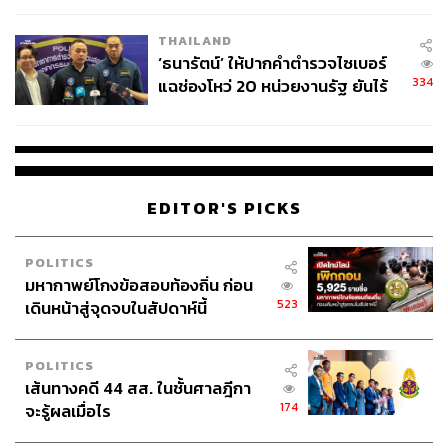
เวลล์ฯ’ ฟ้อง ‘โทน บางแค’ ผิดนัด
THAILAND
จ่ายหนี้-แอบระบุแบรนด์
‘ธนารัตน์’ ให้ปากคำตำรวจไซเบอร์
334
แฉช่องโหว่ 20 หน่วยงานรัฐ ยันไร้
นัยทางการเมือง
EDITOR'S PICKS
POLITICS
มหากาพย์โกงข้อสอบท้องถิ่น ก่อน
523
เดินหน้าสู่จุดจบในสัปดาห์นี้
POLITICS
เส้นทางคดี 44 สส. ในชั้นศาลฎีกา
174
จะรู้ผลเมื่อไร