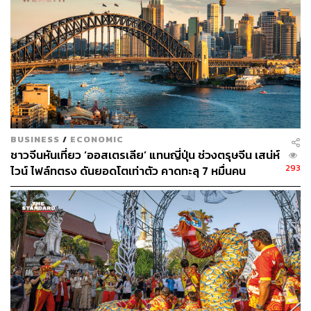
วิธีการกินหยี่ซังตามความเชื่อคือต้องมากินร่วมกัน ซึ่งขั้น
ตอนการกินล้วนมีความหมาย เริ่มด้วยการบีบมะนาวบนปลา
และกล่าวคำอวยพรให้ร่ำรวย มีชีวิตที่ราบรื่น ใส่น้ำสลัด คลุก
เคล้าส่วนผสมต่างๆ ให้เข้ากันโดยใช้ตะเกียบคน และต้องยก
ตะเกียบขึ้นสูงๆ พร้อมกล่าวคำอวยพรพร้อมๆ กันด้วยเสียงดัง
ฟังชัดว่า ‘โละเฮ้’ (Loh Hey) เพื่อให้ประสบผลสำเร็จในปีใหม่
บ้างก็เชื่อว่ายิ่งยกตะเกียบสูงมากเท่าไร เงินทองยิ่งไหลมาเท
มา ธุรกิจการค้ารุ่งเรือง สุขภาพแข็งแรง
BUSINESS
/
ECONOMIC
ชาวจีนหันเที่ยว ‘ออสเตรเลีย’ แทนญี่ปุ่น ช่วงตรุษจีน เสน่ห์
293
ไวน์ ไฟล์ทตรง ดันยอดโตเท่าตัว คาดทะลุ 7 หมื่นคน
จะหาหยี่ซังกินที่ได้ที่ไหน
เมื่อบอกว่าเป็นสลัดปลาดิบอาจจะดูเหมือนว่าทำง่าย แต่การ
จะทำหยี่ซังนั้นต้องพิถีพิถัน แค่หั่นวัตถุดิบแต่ละอย่างก็เสีย
เวลาและเหนื่อยแล้ว ดังนั้นถ้าไม่ทำเองในช่วงเทศกาลตรุษ
จีนก็สามารถหารับประทานได้ตามร้านอาหารจีนชั้นนำทั่วไป
THE STANDARD ได้รวบรวมพิกัดร้านที่มีบริการเมนูหยี่ซัง
พร้อมโปรโมชันเมนูอาหารจีนมงคลอื่นๆ ในช่วงเทศกาลตรุษ
จีนมาไว้ให้แล้ว