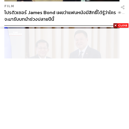
FILM
โปรดิวเซอร์ James Bond เผยว่าแฟนหนังมีสิทธิ์ได้รู้ว่าใคร
...
จะมารับบทนำช่วงปลายปีนี้
3. ห้องอาหาร Viu
(วูว์)
ลิ้มลองเมนูเมนูบุฟเฟต์อาหารมงคลอันแสดงถึงการมอบคำ
อวยพรดีๆ ให้มีความเจริญรุ่งเรืองเป็นสิริมงคลตลอดปี ทั้งเมนู
หยี่ซังและอาหารจีนแท้จากหลากหลายภูมิภาคที่มีทั้งเป็ด
ปักกิ่งสำหรับมื้อกลางวันและหมูหันสำหรับมื้อเย็น นอกจากนี้
ยังมีบุฟเฟต์เมนูไฮไลต์ต่างๆ ให้ชิม เช่น ปลาเคี่ยวซุป และ
กระเพาะปลาเห็ดหอมกับเนื้อปู ข้าวอบปลาสไตล์ฮ่องกง ข้าว
ผัดกุ้งซอสดำ ส่วนบุฟเฟต์มื้อค่ำ มีไฮไลต์คือ ซุปใสไก่ตุ๋น สลัด
กุ้ง ไก่หมักไวน์จีน เป็ดซอสถั่วเหลือง ก้ามปูผัดซอสเผ็ด และทัง
หยวน หรือขนมบัวลอยในซุปน้ำขิงหวาน
WORLD
When:
15-17 กุมภาพันธ์ 2561
อนุทิน-มินอ่องหล่าย ออกแถลงการณ์ร่วม หนุนความร่วม
...
Budget:
บุฟเฟต์มื้อกลางวัน (12.00-14.30 น.) 1,288 บาท++
มือรอบด้าน ยกระดับปราบอาชญากรรมข้ามชาติ แก้ปัญหา
ต่อคน บุฟเฟต์มื้อค่ำ (18.00-22.00 น.) ราคา 2,288 บาท++
หมอกควัน-มลพิษทางน้ำ
ต่อคน
Contact:
0 2207 7777