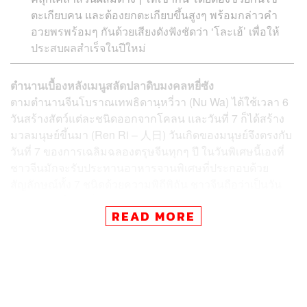
ตะเกียบคน และต้องยกตะเกียบขึ้นสูงๆ พร้อมกล่าวคำ
อวยพรพร้อมๆ กันด้วยเสียงดังฟังชัดว่า ‘โละเฮ้’ เพื่อให้
ประสบผลสำเร็จในปีใหม่
ตำนานเบื้องหลังเมนูสลัดปลาดิบมงคลหยี่ซัง
ตามตำนานจีนโบราณเทพธิดา
นฺหวี่วา (Nu Wa) ได้ใช้เวลา 6
วันสร้างสัตว์แต่ละชนิดออกจากโคลน และวันที่ 7 ก็ได้สร้าง
มวลมนุษย์ขึ้นมา (Ren Ri –
人日)
วันเกิดของมนุษย์จึงตรงกับ
วันที่ 7 ของการเฉลิมฉลองตรุษจีนทุกๆ ปี ในวันพิเศษนี้เองที่
ชาวจีนมักจะรับประทานอาหารจานพิเศษ​ที่ประกอบด้วย
สัญลักษณ์ทั้ง 7 ชนิดด้วยความพิถีพิถัน
ชาวจีนถือว่าเป็นวัน
เริ่มต้นชีวิตใหม่ เป็นช่วงเวลาของความสุขสนุกสนานหลัง
READ MORE
จากทำงานหนักกันมาตลอดทั้งปี อาหารจานนี้จึงเป็นเมนู
อาหารมงคลที่เป็นสัญลักษณ์
การรวมตัวของคนในครอบครัว
เพื่ออวยพรให้ทุกคนมีอายุยืนนาน รำ่รวยเงินทอง มีโชคลาภ
สมบูรณ์พูนสุข และเจริญรุ่งเรืองในปีใหม่ที่กำลังจะมาถึง
นั่นเอง