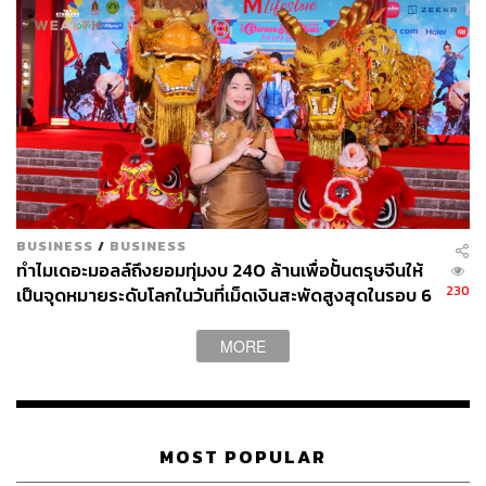
ปลาค็อดทอดซอสพริก 3 สี, ผัดหมี่แบบตรุษจีน, วุ้นถั่วแดง,
ปลาเก๋าดำนึ่งซีอิ๊ว, หมูหัน, รังนกแปะก๊วยร้อนไข่ขาว ฯลฯ
และที่ขาดเลยไม่ได้ก็คือหยี่ซังปลาแซลมอนอันแสนอร่อย ซึ่ง
ทุกคนล้วนลงความเห็นว่าชอบเนื้อปลาแห้งหอมอร่อยในซอ
งอั่งเปาที่นำมาโรยกันถ้วนหน้า
BUSINESS
/
BUSINESS
ทำไมเดอะมอลล์ถึงยอมทุ่มงบ 240 ล้านเพื่อปั้นตรุษจีนให้
230
เป็นจุดหมายระดับโลกในวันที่เม็ดเงินสะพัดสูงสุดในรอบ 6
ปี
MORE
MOST POPULAR