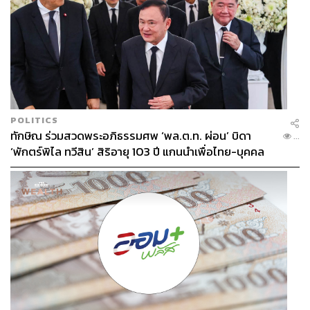
ต้อนรับปีจออีกเพียบ
POLITICS
ทักษิณ ร่วมสวดพระอภิธรรมศพ ‘พล.ต.ท. ผ่อน’ บิดา
...
‘พักตร์พิไล ทวีสิน’ สิริอายุ 103 ปี แกนนำเพื่อไทย-บุคคล
หลากวงการร่วมอาลัย
When:
15-18 กุมภาพันธ์ 2561
Budget:
เซตเมนูมีให้เลือก 2 เซต 2 ราคาคือ 2,388 และ
3,188 บาท++ เมนูหยี่ซังมีตั้งแต่ราคาเริ่มต้น 1,838 บาท++ ที่
เป็นจานเล็ก ไปจนถึงจานใหญ่ที่ใช้วัตถุดิบพรีเมียม 8,188