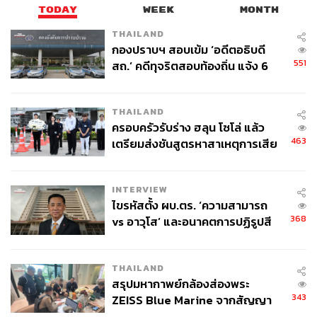
When:
15-21 กุมภาพันธ์ 2561
TODAY
WEEK
MONTH
Budget:
เซตเมนูความรุ่งเรือง 2,288 บาท++ ต่อคน, เซตเมนู
THAILAND
อายุยืนยาว 19,888 บาท++ สำหรับ 10 คน, เมนูหยี่ซังจาน
กองปราบฯ สอบเข้ม ‘อดีตอธิบดี
มาตรฐาน 988 บาท++ (สำหรับ 2-4 คน) จานใหญ่ 1,988
551
สถ.’ คดีทุจริตสอบท้องถิ่น แจ้ง 6
บาท++ (สำหรับ 8-10 คน)
ข้อหาหนัก จ่อชง ป.ป.ช. 12 ส.ค. นี้
Contact:
0 2650 8800
Website:
www.theatheneehotel.com
THAILAND
Address:
ดิ แอทธินี โฮเทล แบงค็อก, อะ ลักซ์ชูรี คอลเล็
ครอบครัวรับร่าง ฮลุน โซโล่ แล้ว
463
เตรียมส่งชันสูตรหาสาเหตุการเสีย
คชั่น โฮเทล
ถนนวิทยุ แขวงลุมพินี เขตปทุมวัน กรุงเทพฯ
ชีวิต
Map:
INTERVIEW
ไขรหัสตั้ง ผบ.ตร. ‘ความสามารถ
368
vs อาวุโส’ และอนาคตการปฏิรูปสี
กากี กับ พล.ต.อ. เอก อังสนานนท์
THAILAND
สรุปมหากาพย์กล้องส่องพระ
343
ZEISS Blue Marine จากสัญญา
ผลิต 8.3 ล้าน สู่ข้อพิพาท ‘มา