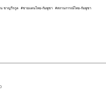
ิน ชาญวีรกูล
ชายแดนไทย-กัมพูชา
สถานการณ์ไทย-กัมพูชา
D