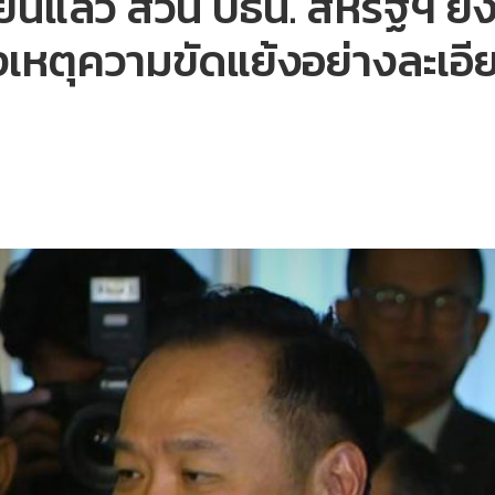
นแล้ว ส่วน ปธน. สหรัฐฯ ยังไ
งเหตุความขัดแย้งอย่างละเอี