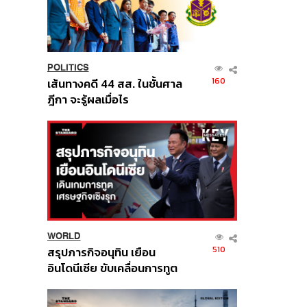
POLITICS
160
เส้นทางคดี 44 สส. ในชั้นศาล
ฎีกา จะรู้ผลเมื่อไร
WORLD
510
สรุปภารกิจอนุทิน เยือน
อินโดนีเซีย ขับเคลื่อนการทูต
เศรษฐกิจเชิงรุก ประกาศหุ้น
ส่วนยุทธศาสตร์ไทย –