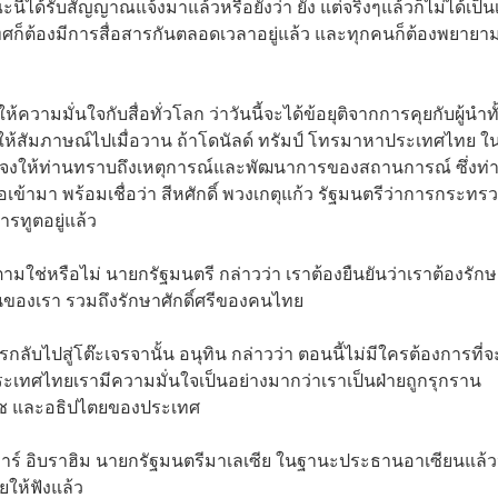
ได้รับสัญญาณแจ้งมาแล้วหรือยังว่า ยัง แต่จริงๆแล้วก็ไม่ได้เป็นเ
ทศก็ต้องมีการสื่อสารกันตลอดเวลาอยู่แล้ว และทุกคนก็ต้องพยายามท
ห้ความมั่นใจกับสื่อทั่วโลก ว่าวันนี้จะได้ข้อยุติจากการคุยกับผู้นำทั
นให้สัมภาษณ์ไปเมื่อวาน ถ้าโดนัลด์ ทรัมป์ โทรมาหาประเทศไทย ใ
้แจงให้ท่านทราบถึงเหตุการณ์และพัฒนาการของสถานการณ์ ซึ่งท่า
เข้ามา พร้อมเชื่อว่า สีหศักดิ์ พวงเกตุแก้ว รัฐมนตรีว่าการกระทร
รทูตอยู่แล้ว
ยตามใช่หรือไม่ นายกรัฐมนตรี กล่าวว่า เราต้องยืนยันว่าเราต้องรัก
องเรา รวมถึงรักษาศักดิ์ศรีของคนไทย
ารกลับไปสู่โต๊ะเจรจานั้น อนุทิน กล่าวว่า ตอนนี้ไม่มีใครต้องการที่จ
ะเทศไทยเรามีความมั่นใจเป็นอย่างมากว่าเราเป็นฝ่ายถูกรุกราน
ราช และอธิปไตยของประเทศ
 อันวาร์ อิบราฮิม นายกรัฐมนตรีมาเลเซีย ในฐานะประธานอาเซียนแล้ว
ยให้ฟังแล้ว