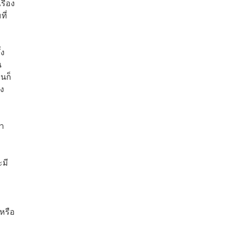
รื่อง
ี่
้ง
น
นก็
วง
ษา
ะมี
หรือ