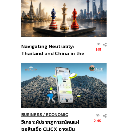
อินโดนีเซีย
Navigating Neutrality:
145
Thailand and China in the
Age of a New Global
Order
BUSINESS
/
ECONOMIC
2.4K
วิเคราะห์ปรากฏการณ์คนแห่
ขอสินเชื่อ CLICX อาจเป็น
เพียงยอดภูเขาน้ำแข็ง ของ