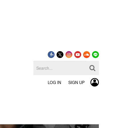
LOG IN
SIGN UP