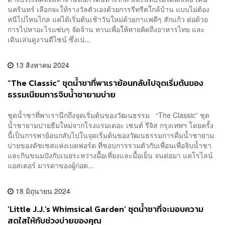
นครินทร์ เลือกจะให้รางวัลตัวเองด้วยการรีทรีตใกล้บ้าน แบบไม่ต้อง
หนีไปไหนไกล แค่ได้เริ่มต้นเช้าวันใหม่ด้วยกาแฟดีๆ สักแก้ว ต่อด้วย
การไปหาอะไรแซ่บๆ จัดจ้าน ทานเพื่อให้หายคิดถึงอาหารไทย และ
เดินเล่นดูงานดีไซน์ ซึ่งเป...
13 สิงหาคม 2024
“The Classic” ชุดน้ำชาที่พาเราย้อนกลับไปจุดเริ่มต้นของ
ธรรมเนียมการจิบน้ำชายามบ่าย
ชุดน้ำชาที่พาเรานึกถึงจุดเริ่มต้นของวัฒนธรรม “The Classic” ชุด
น้ำชายามบ่ายธีมใหม่จากโรงแรมเดอะ เซนต์ รีจิส กรุงเทพฯ โดยครั้ง
นี้เป็นการพาย้อนกลับไปในจุดเริ่มต้นของวัฒนธรรมการดื่มน้ำชายาม
บ่ายของดัชเชสแห่งเบดฟอร์ด ที่ชอบการรวมตัวกับเพื่อนเพื่อจิบน้ำชา
และกินขนมปังกับเนยระหว่างมื้อเที่ยงและมื้อเย็น จนต่อมา แคโรไลน์
แอสเตอร์ มารดาของผู้ก่อต...
18 มิถุนายน 2024
‘Little J.J.’s Whimsical Garden’ ชุดน้ำชาที่จะมอบความ
สดใสให้กับช่วงบ่ายของคุณ