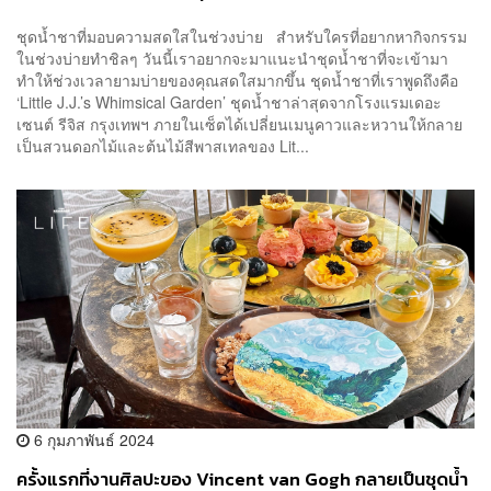
ชุดน้ำชาที่มอบความสดใสในช่วงบ่าย สำหรับใครที่อยากหากิจกรรม
ในช่วงบ่ายทำชิลๆ วันนี้เราอยากจะมาแนะนำชุดน้ำชาที่จะเข้ามา
ทำให้ช่วงเวลายามบ่ายของคุณสดใสมากขึ้น ชุดน้ำชาที่เราพูดถึงคือ
‘Little J.J.’s Whimsical Garden’ ชุดน้ำชาล่าสุดจากโรงแรมเดอะ
เซนต์ รีจิส กรุงเทพฯ ภายในเซ็ตได้เปลี่ยนเมนูคาวและหวานให้กลาย
เป็นสวนดอกไม้และต้นไม้สีพาสเทลของ Lit...
6 กุมภาพันธ์ 2024
ครั้งแรกที่งานศิลปะของ Vincent van Gogh กลายเป็นชุดน้ำ