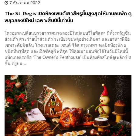
7 ธันวาคม 2022
The St. Regis เปิดห้องเพนต์เฮาส์หรูชั้นสูงสุดให้มานอนพัก ดู
พลุฉลองปีใหม่ เฉพาะสิ้นปีนี้เท่านั้น
ใครอยากเปลี่ยนบรรยากาศมาฉลองปีใหม่แบบวีไอพีสุดๆ มีทั้งรถลิมูซีน
ส่วนตัว สระว่ายน้ำส่วนตัว ระเบียงชมพลุอย่างเต็มตา และอาหารฝีมือ
เชฟระดับมิชลิน โรงแรมเดอะ เซนต์ รีจิส กรุงเทพฯ จะเปิดห้องพัก 2
ชนิดที่หรูที่สุด และเอ็กซ์คลูซีฟที่สุด ให้คุณมานอนพักได้ในวันปีใหม่นี้
แพ็กเกจแรกคือ ‘The Owner’s Penthouse’ เป็นห้องพักสไตล์ดูเพล็กซ์ 2
ชั้น อยู่บน...