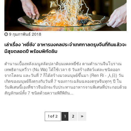
9 กุมภาพันธ์ 2018
เล่าเรื่อง ‘หยี่ซัง’ อาหารมงคลประจำเทศกาลตรุษจีนที่กินแล้วจะ
มีสุขตลอดปี พร้อมพิกัดชิม
ตำนานเบื้องหลังเมนูสลัดปลาดิบมงคลหยี่ซัง ตามตำนานจีนโบราณ
เทพธิดานฺหวี่วา (Nu Wa) ได้ใช้เวลา 6 วันสร้างสัตว์แต่ละชนิดออก
จากโคลน และวันที่ 7 ก็ได้สร้างมวลมนุษย์ขึ้นมา (Ren Ri - 人日) วัน
เกิดของมนุษย์จึงตรงกับวันที่ 7 ของการเฉลิมฉลองตรุษจีนทุกๆ ปี ใน
วันพิเศษนี้เองที่ชาวจีนมักจะรับประทานอาหารจานพิเศษ​ที่ประกอบด้วย
สัญลักษณ์ทั้ง 7 ชนิดด้วยความพิถีพิถัน...
1 of 2
1
2
»