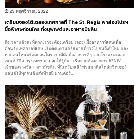
29 พฤศจิกายน 2022
เตรียมจองโต๊ะฉลองเทศกาลที่ The St. Regis พาส่องโปรฯ
มื้อพิเศษก่อนใคร ทั้งบุฟเฟต์และอาหารมิชลิน
ถึงเวลาแล้วละที่พวกเราจะต้องเตรียม (จอง) มื้ออาหารพิเศษเพื่อ
ต้อนรับเทศกาลพิเศษ เริ่มตั้งแต่วันคริสมาสต์ยาวไปจนถึงปีใหม่ และ
หากคนไหนพร้อมก่อนใคร เรามีดีลมื้ออาหารดีๆ จากโรงแรมเดอะ
เซนต์ รีจิส กรุงเทพฯ มาบอกให้รู้กัน เริ่มจากห้องอาหาร IGNIV
เจ้าของรางวัล 1 ดาวมิชลิน ที่นี่เตรียมเสิร์ฟรสชาติสไตล์สวิตเซอร์
แลนด์ให้ทุกคนชิมส่งท้ายปี ผ่านคอร์...