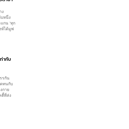
้าง
บหนึ่ง
ลแกน ‘ทุก
งห์ได้มูฟ
ท่ากับ
สรรกัน
อดทนกับ
่างกาย
ที่ส่ง