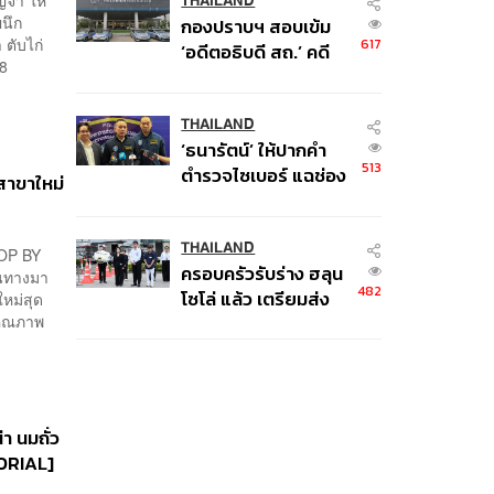
พิพาท ‘มาเวลล์ฯ’ ฟ้อง
THAILAND
ผนึก
กองปราบฯ สอบเข้ม
‘โทน บางแค’ ผิดนัด
 ตับไก่
617
‘อดีตอธิบดี สถ.’ คดี
จ่ายหนี้-แอบระบุ
568
ทุจริตสอบท้องถิ่น แจ้ง
แบรนด์
6 ข้อหาหนัก จ่อชง
ป.ป.ช. 12 ส.ค. นี้
THAILAND
‘ธนารัตน์’ ให้ปากคำ
513
ตำรวจไซเบอร์ แฉช่อง
าขาใหม่
โหว่ 20 หน่วยงานรัฐ
ยันไร้นัยทางการเมือง
THAILAND
ROP BY
ครอบครัวรับร่าง ฮลุน
ดินทางมา
482
โซโล่ แล้ว เตรียมส่ง
หม่สุด
งคุณภาพ
ชันสูตรหาสาเหตุการ
เสียชีวิต
า นมถั่ว
TORIAL]