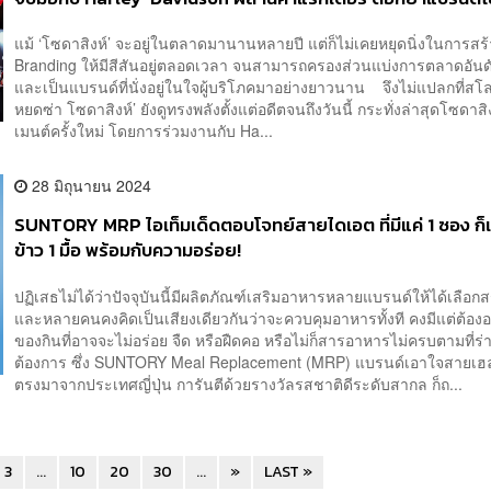
ตัวจริง
แม้ ‘โซดาสิงห์’ จะอยู่ในตลาดมานานหลายปี แต่ก็ไม่เคยหยุดนิ่งในการสร
Branding ให้มีสีสันอยู่ตลอดเวลา จนสามารถครองส่วนแบ่งการตลาดอันดั
และเป็นแบรนด์ที่นั่งอยู่ในใจผู้บริโภคมาอย่างยาวนาน จึงไม่แปลกที่สโ
หยดซ่า โซดาสิงห์’ ยังดูทรงพลังตั้งแต่อดีตจนถึงวันนี้ กระทั่งล่าสุดโซดาสิ
เมนต์ครั้งใหม่ โดยการร่วมงานกับ Ha...
28 มิถุนายน 2024
SUNTORY MRP ไอเท็มเด็ดตอบโจทย์สายไดเอต ที่มีแค่ 1 ซอง ก็เ
ข้าว 1 มื้อ พร้อมกับความอร่อย!
ปฏิเสธไม่ได้ว่าปัจจุบันนี้มีผลิตภัณฑ์เสริมอาหารหลายแบรนด์ให้ได้เลือก
และหลายคนคงคิดเป็นเสียงเดียวกันว่าจะควบคุมอาหารทั้งที คงมีแต่ต้อง
ของกินที่อาจจะไม่อร่อย จืด หรือฝืดคอ หรือไม่ก็สารอาหารไม่ครบตามที่ร
ต้องการ ซึ่ง SUNTORY Meal Replacement (MRP) แบรนด์เอาใจสายเฮลตี้
ตรงมาจากประเทศญี่ปุ่น การันตีด้วยรางวัลรสชาติดีระดับสากล ก็ถ...
3
...
10
20
30
...
»
LAST »