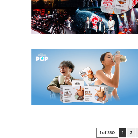
1 of 330
1
2