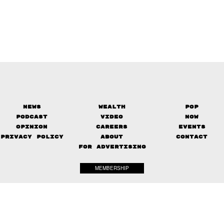
News
Wealth
Pop
Podcast
Video
Now
Opinion
Careers
Events
Privacy Policy
About
Contact
FOR ADVERTISING
MEMBERSHIP
© 2017-
2026
The Standard. All rights reserved.