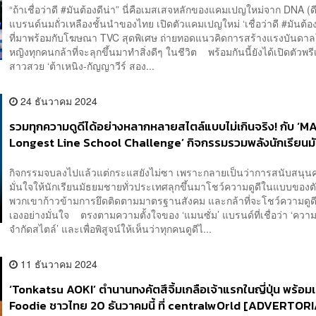
“ถ้าเชื่อว่าดี #มันต้องดีน่า” นี่คือเมสเสจหลักของแคมเปญใหม่จาก DNA (ดี
แบรนด์นมถั่วเหลืองชั้นนำของไทย เปิดตัวแคมเปญใหม่ ‘เชื่อว่าดี #มันต้อง
ที่มาพร้อมกับโฆษณา TVC สุดพิเศษ ถ่ายทอดแนวคิดการสร้างแรงบันดาลใจ
หญิงทุกคนกล้าที่จะลุกขึ้นมาทำสิ่งดีๆ ในชีวิต พร้อมกันนี้ยังได้เปิดตัวพร
สาวสวย ‘ต้าเหนิง-กัญญาวีร์ สอง...
24 ธันวาคม 2024
รวมทุกความดูดีได้อย่างหลากหลายสไตล์แบบไม่เกินจริง! กับ 
Longest Line School Challenge’ กิจกรรมรวมพลังนักเรียนม
ชายที่ดูดีหลากสไตล์มากที่สุดแห่งปี [ADVERTORIAL]
กิจกรรมจบลงไปแล้วแต่กระแสยังไม่ซา เพราะกลายเป็นว่าการสนับสนุน
มั่นใจให้นักเรียนมัธยมชายทั่วประเทศลุกขึ้นมาโชว์ความดูดีในแบบของต
พวกเขาก้าวข้ามการยึดติดตามมาตรฐานสังคม และกล้าที่จะโชว์ความดูด
เองอย่างมั่นใจ ตรงตามความตั้งใจของ ‘แมนซั่ม’ แบรนด์ที่เชื่อว่า ‘ความด
จำกัดสไตล์’ และเพื่อพิสูจน์ให้เห็นว่าทุกคนดูดีไ...
11 ธันวาคม 2024
‘Tonkatsu AOKI’ ตำนานทงคัตสึจิ้มเกลือเจ้าแรกในญี่ปุ่น พร้อมเ
Foodie ชาวไทย 20 ธันวาคมนี้ ที่ centralwOrld [ADVERTOR