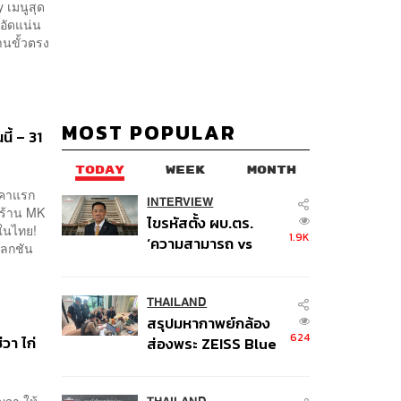
y เมนูสุด
่อัดแน่น
นขั้วตรง
MOST POPULAR
ี้ – 31
TODAY
WEEK
MONTH
ีคาแรก
INTERVIEW
นร้าน MK
ไขรหัสตั้ง ผบ.ตร.
กในไทย!
1.9K
‘ความสามารถ vs
เลกชัน
อาวุโส’ และอนาคตการ
ปฏิรูปสีกากี กับ
พล.ต.อ. เอก อังสนา
THAILAND
สรุปมหากาพย์กล้อง
นนท์
624
วา ไก่
ส่องพระ ZEISS Blue
Marine จากสัญญา
ผลิต 8.3 ล้าน สู่ข้อ
ญจา ให้