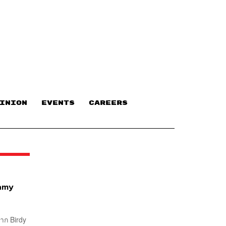
INION
EVENTS
CAREERS
eamy
าก Birdy