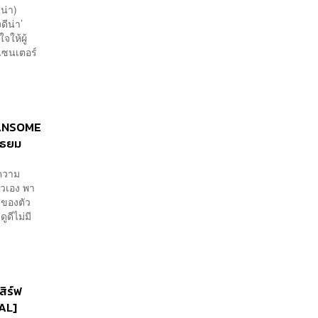
น่า)
ดีน่า’
ให้ผู้
ีเซนเตอร์
‘MANSOME
ัธยม
ความ
ัวเอง พา
ีของตัว
ูดีไม่มี
สิร์ฟ
IAL]