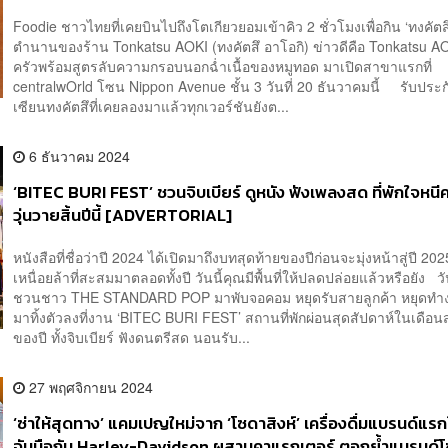
Foodie ชาวไทยที่เคยบินไปถึงโตเกียวยอมเข้าคิว 2 ชั่วโมงเพื่อกิน ‘ทงคัตส
ตำนานของร้าน Tonkatsu AOKI (ทงคัตสึ อาโอกิ) ข่าวดีคือ Tonkatsu A
ครัวพร้อมสูตรลับความกรอบนอกฉ่ำเนื้อของหมูทอด มาเปิดสาขาแรกที่
centralwOrld โซน Nippon Avenue ชั้น 3 วันที่ 20 ธันวาคมนี้ รับประก
เซียนทงคัตสึที่เคยลองมาแล้วทุกเวอร์ชันยังต...
6 ธันวาคม 2024
‘BITEC BURI FEST’ ชวนจิบเบียร์ ดูหนัง ฟังเพลงสด ที่พักใจหนี
วุ่นวายสิ้นปีนี้ [ADVERTORIAL]
หนังสือที่ชื่อว่าปี 2024 ได้เปิดมาถึงบทสุดท้ายของปีก่อนจะมุ่งหน้าสู่ปี 2
เหนื่อยล้าที่สะสมมาตลอดทั้งปี วันนี้คุณมีพื้นที่ให้ปลดปล่อยแล้วหรือยัง วั
ชวนชาว THE STANDARD POP มาพับจอคอม หยุดรับสายลูกค้า หยุดทำง
มาทิ้งตัวลงที่งาน ‘BITEC BURI FEST’ สถานที่พักผ่อนสุดสัปดาห์ในเดือน
ของปี ทั้งจิบเบียร์ ​ฟังดนตรีสด นอนรับ...
27 พฤศจิกายน 2024
‘ซ่าให้สุดทาง’ แคมเปญใหม่จาก ‘โซดาสิงห์’ เครื่องดื่มแบรนด์แรก
จับมือกับ Harley-Davidson ผสานคาแรกเตอร์ ตอกย้ำแบรนด์โ