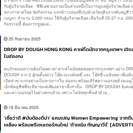
กับผู้บริจาคเลือด ซีพีเอฟ ขอรวมเป็นส่วนหนึ่งในการดูแลผู้บริจาคเลือด 
สภากาชาดไทย จัดกิจกรรม แจกข้าวกล่องที่ปรุงด้วยวัตถุดิบจากตับหมูชีวา
เบญจา จำนวน 2,000 กล่อง ให้กับผู้บริจาคเลือด เมื่อวันที่ 25-27 ก.ย. 2
กิจกรรมนี้ ต้องการชูจุดเด่...
25 กันยายน 2025
DROP BY DOUGH HONG KONG คาเฟ่โดนัทจากกรุงเทพฯ เปิดส
ในฮ่องกง
คนรักขนมหวานต้องไม่พลาด! คาเฟ่โดนัทสุดฮอตจากกรุงเทพฯ อย่าง D
DOUGH จาก 2 ผู้ก่อตั้งอย่าง โอ๊ต-ณรงค์ฤทธิ์ และ โอ๊ตซึ-เฉลิมพล เพิ่งเ
เปิดสาขาแรกอย่างเป็นทางการใน ฮ่องกง พร้อมเสิร์ฟความอร่อยด้วยเมนูใ
เอ็กซ์คลูซีฟที่จะมีขายแค่เพียงสาขานี้เท่านั้น DROP BY DOUGH ยังค
และความอร่อยไว้อย่างครบถ้วน เพราะโดนัททุกชิ้นทำด้วย...
18 มีนาคม 2025
‘เชื่อว่าดี #มันต้องดีน่า’ แคมเปญ Women Empowering จาก​ดีน่
เหลือง พร้อมพรีเซนเตอร์คนใหม่ ‘ต้าเหนิง กัญญาวีร์’ [ADVER