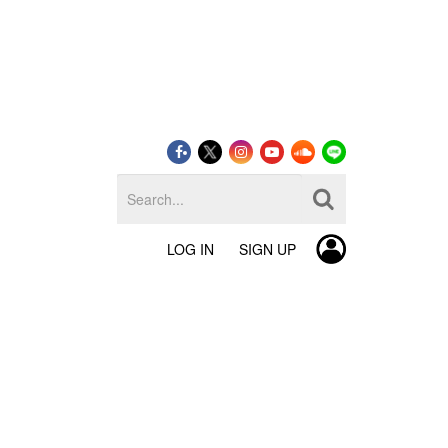
LOG IN
SIGN UP