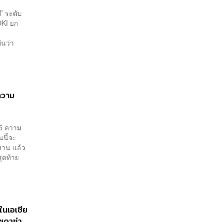
ึ’ ระดับ
OKI ยก
ันว่า
ความ
025 ความ
นนี้จะ
าน แล้ว
สุดท้าย
ในเอเชีย
ซดาซ่า