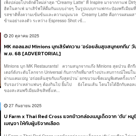
เพิ่งปล่อยโปรดักต์ใหม่ล่าสุด “Creamy Latte” ที่ Inspire มาจากกาแฟ Dirt
ฮิตในคาเฟ่ มาเสิร์ฟให้ดื่มกันแบบง่ายๆ ในรูปแบบกาแฟกระป๋องพรีเมียมที
รสชาติทั้งความเข้มข้นและความนุ่มนวล Creamy Latte คือการผสมผสา
ข้ามอย่างลงตัว ระหว่าง Espresso Shot เข้...
20 ตุลาคม 2025
MK คอลแลป Minions บุกเสิร์ฟความ ‘อร่อยล้นสุขสนุกยกทีม’ วันน
พ.ย. 68 [ADVERTORIAL]
Minions บุก MK Restaurants! ความสนุกจากแก๊ง Minions สุดป่วน ดีกร
เตอร์ดังระดับโลกจาก Universal กับภารกิจที่มาสร้างประสบการณ์ใหม่ใ
ผ่านแคมเปญ ‘อร่อยล้นสุขกับแก๊งสุดป่วน’ ยกขบวนเซ็ตเมนูพิเศษครั้งแร
รับรองว่าเหล่าแฟนๆ ต้องกินไป ยิ้มไป ยังโดนเส้น โดนใจได้อีกกับคอล
ของสะสมพรีเมียมลิขสิทธิ์แท...
27 กันยายน 2025
U Farm x Thai Red Cross แจกข้าวกล่องเมนูเด็ดจาก ‘ตับ’ หมูชี
เบญจา ให้กับผู้บริจาคเลือด
U Farm x Thai Red Cross แจกข้าวกล่องเมนูเด็ดจาก ‘ตับ’ หมูชีวา ไก่เบ