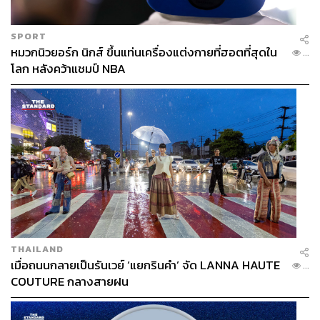
8888
SPORT
หมวกนิวยอร์ก นิกส์ ขึ้นแท่นเครื่องแต่งกายที่ฮอตที่สุดใน
...
โลก หลังคว้าแชมป์ NBA
THAILAND
JUA
x Naturalista
เมื่อถนนกลายเป็นรันเวย์ ‘แยกรินคำ’ จัด LANNA HAUTE
...
คู่รักสายฮิปขอเชิญที่ย่านเจริญกรุงที่เต็มไปด้วยโลเคชันที่กำ
COUTURE กลางสายฝน
ลังป๊อป ไม่ว่าจะเป็นโบราณสถาน อาร์ตแกลเลอรี ครีเอทีฟ
สเปซ ตลอดจนร้านอาหารชื่อดังระดับมิชลินสตาร์ ไปจนถึง