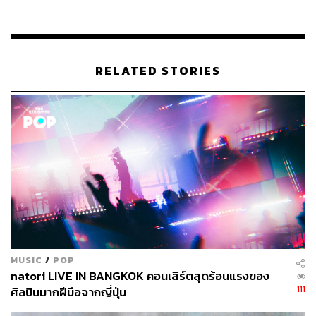
RELATED STORIES
La Bottega di Luca
ไม่รู้ทำไมความโรแมนติกกับอาหารอิตาเลียนต้องมาคู่กัน
เราเลยเชิญคุณมาหาคำตอบกับอาหารอิตาเลียนต้นตำรับ
พร้อมไวน์ชั้นเยี่ยมที่ La Bottega di Luca ในซอยสุขุมวิท 49
ของเชฟอารมณ์ดี
ลูกา แอปพิโน
ซึ่งเทศกาลวาเลนไทน์นี้ เฮด
เชฟ แอนเดรีย ออร์ตู ชาวซาร์ดิเนีย ได้ร่วมสร้างบรรยากาศ
หวานซึ้งท่ามกลางเทอร์เรซร่มรื่น ปกคลุมด้วยต้นไม้ใจกลาง
เมือง ด้วยเมนูพิเศษที่สร้างสรรค์จากวัตถุดิบที่ให้สีแดงอม
ชมพูเป็นเอกลักษณ์ ไม่ว่าจะเป็นสตรอว์เบอร์รี พริกไทยสีชมพู
เนื้อฟาสโซนา ฯลฯ เชฟได้แอบบอกเมนูที่ทำสำหรับวันแห่ง
ความรัก อาทิ ฟัวกราส์กับซอสไวลด์เบอร์รี ลูกพรุนอบแห้ง
MUSIC
/
POP
natori LIVE IN BANGKOK คอนเสิร์ตสุดร้อนแรงของ
และถั่วพิสตาชิโอป่นกรุบกรอบ, ราวิโอลีสอดไส้ชีสกับ
111
ศิลปินมากฝีมือจากญี่ปุ่น
ไส้กรอกอิตาเลียน ทานกับเห็ดทรัฟเฟิลและซอสบีทรูท ส่วน
อาหารจานหลักต้องลองเมนูเนื้อวากิวออสเตรเลียเกรด A5