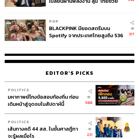
ศตวรรษที่ 21 จะมีรสชาติและหน้าตาแบบไหน จูงมือแฟน
เปลี่ยนผ่านพลังงาน ลุ้น ‘ไทยช่วย
ของคุณมาหาคำตอบว่าอาหารอิตาเลียนผสมโปรตุเกสจะเป็น
ไทยพลัส’ เฟส 2 รอประเมินความ
อย่างไรดูไหมล่ะ?
เหมาะสม
POP
Where:
Il Fumo ถนนพระราม 4 กรุงเทพฯ
BLACKPINK มียอดสตรีมบน
How:
เปิดบริการ 2 รอบ เวลา 18.00 น. และ 20.30 น. โทร. 0
317
Spotify จากประเทศไทยสูงถึง 536
2286 8863 และ 09 7170 6260 หรือ
Il Fumo
ราคา 2,900
ล้านครั้ง ตลอด 10 ปีที่ผ่านมา
บาทต่อท่าน หรือ 4,100 บาท รวมไวน์แพริ่ง สำรองที่นั่ง
ได้ที่
goo.gl/RhQ6NM
EDITOR'S PICKS
POLITICS
มหากาพย์โกงข้อสอบท้องถิ่น ก่อน
588
เดินหน้าสู่จุดจบในสัปดาห์นี้
POLITICS
เส้นทางคดี 44 สส. ในชั้นศาลฎีกา
221
จะรู้ผลเมื่อไร