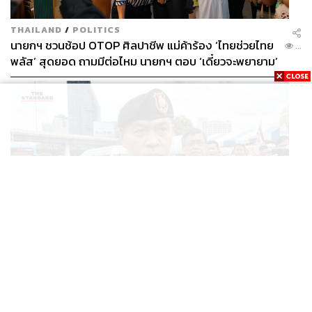
THAILAND
/
POLITICS
นายกฯ ชวนช้อป OTOP ศิลปาชีพ แม่ค้าร้อง ‘ไทยช่วยไทย
...
พลัส’ สุดยอด ถามมีต่อไหม นายกฯ ตอบ ‘เดี๋ยวจะพยายาม’
THAILAND
Brasserie Cordonnier
ผบช.น. เรียกสอบปากคำ นร.เซนต์คาเบรียล ปมรุมทำร้าย
...
ฉลองวันโรแมนติกแบบนี้ จะไม่มีร้านอาหารฝรั่งเศสสำหรับลิ
เพื่อน-ใช้ปืนขู่ สั่งดำเนินคดีแล้ว
สต์วาเลนไทน์ก็คงจะดูแปลกกระไร เราขอให้ลบภาพ Fine
Dining หรูหราพร้อมอาหารฝรั่งเศสที่สร้างสรรค์ด้วยวิธีการ
สารพัดอย่าง แถมยังมีภาชนะร้อยแปดและช้อนส้อมมีดหลาย