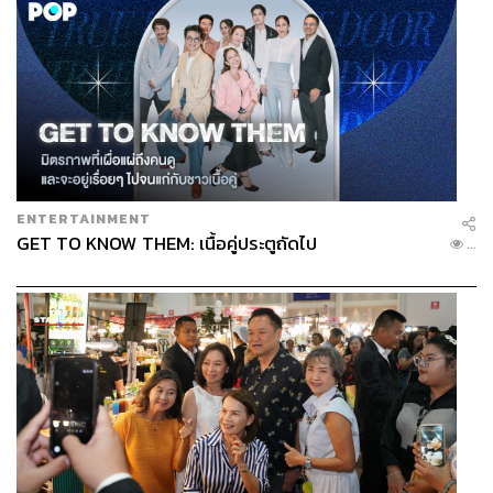
ค็อกเทลบาร์สไตล์ทรอปิคัล แต่วาเลนไทน์ปีนี้ลองเปลี่ยน
บรรยากาศมาทานอาหารสไตล์อิซากายะที่เชฟคัดสรร
วัตถุดิบไทยชั้นเยี่ยมมาทำเป็นอาหารญี่ปุ่นแบบกินหน้าบาร์ได้
สบายๆ และเชฟยังได้จัดไวน์และสาเกแพริ่งกับอาหาร ซึ่งล้วน
แต่เป็น
ไวน์ธรรมชาติและไบโอไดนามิกไวน์
ที่ปราศจากขั้น
ตอนการผลิตแบบอุตสาหกรรมและไม่ใช้สารสังเคราะห์ใน
การบ่มไวน์ สำหรับอาหารที่เชฟนำเสนอมีด้วยกันถึง 10
คอร์ส เริ่มตั้งแต่เมนูเบาๆ อย่างสลัด ฮามาจิทาทากิ มะเขือ
ENTERTAINMENT
เทศกับชิโซะเพสโต้ โปเก้ทูน่าครีบเหลือง และเมนูไฮไลต์ของ
GET TO KNOW THEM: เนื้อคู่ประตูถัดไป
...
ร้านอย่าง กุ้งลายเสือย่างเนยทุเรียนที่ใครก็ห้ามพลาด
นอกจากนี้ยังมีอูนิ เนื้อคาโกชิมะเกรด A3 ยากิโทริ และของ
หวานสุดพิเศษปิดท้าย ซึ่งเมนูเหล่านี้ล้วนแต่เกิดจากการผสม
ผสานวัตถุดิบไทยเข้ากับคอนเซปต์อาหารญี่ปุ่นอย่างลงตัว
และหากินได้ยากในไทย โอกาสดีๆ แบบนี้ทำไมไม่ลองมา
ฉลองวาเลนไทน์กับอิซากายะพร้อมไวน์กับสาเกแพริ่งกันล่ะ
Where:
JUA ซอยเจริญกรุง 28 กรุงเทพฯ
How:
เปิดบริการ 2 รอบ เวลา 18.30 น. และ 21.00 น. ราคา
3,300 บาทต่อท่าน โทร. 06 1558 7689 สำรองที่นั่งได้ที่
ww
w.ticketmelon.com/event/jua-x-naturalista