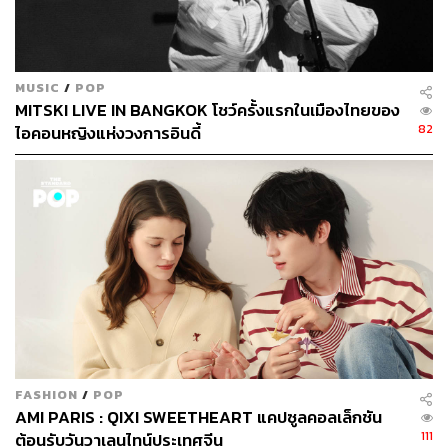
MUSIC
/
POP
MITSKI LIVE IN BANGKOK โชว์ครั้งแรกในเมืองไทยของ
82
ไอคอนหญิงแห่งวงการอินดี้
Dinner in the Sky
หากเป็นคู่รักที่ชอบความตื่นเต้นและอยากลองอะไรใหม่ๆ
แนะนำให้ลอง
Dinner in the Sky
ร้านอาหารลอยฟ้าส่งตรง
จากเบลเยียม ใช้เครนใหญ่สูงกว่า 50 เมตร หรือเทียบเท่าตึก
20 ชั้น ยกโต๊ะอาหารพร้อมลูกค้า 22 คนขึ้นสู่ท้องฟ้าย่าน
สุขุมวิท สำหรับเมนูอาหารได้รับการจัดเตรียมโดยเชฟเกตา
โน พาลุมโบ เชฟใหญ่คนเก่งประจำห้องอาหาร Rossini’s
ของโรงแรม Sheraton Grande Sukhumvit จะมารังสรรค์
ดินเนอร์ 4 คอร์ส เริ่มต้นด้วยคาร์ปาชิโอเนื้อแองกัสกับสลัดใน
เลมอนเดรสซิ่งและพาร์เมซานชีสโฟม จากนั้นเตรียมเข้าสู่
เมนคอร์สด้วยซุปเย็นกัซปาโช ซึ่งเป็นซุปมะเขือเทศใส่เนื้อปู
FASHION
/
POP
AMI PARIS : QIXI SWEETHEART แคปซูลคอลเล็กชัน
และแตงกวา สำหรับเมนคอร์สมีให้เลือก 3 เมนู ระหว่างปลาบั
111
ต้อนรับวันวาเลนไทน์ประเทศจีน
ตเตอร์ฟิช ซี่โครงเนื้อตุ๋น และสันในแกะ ปิดท้ายดินเนอร์กลาง