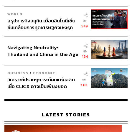
WORLD
Arroz
สรุปภารกิจอนุทิน เยือนอินโดนีเซีย
549
ขับเคลื่อนการทูตเศรษฐกิจเชิงรุก
Arroz ร้านอาหารสเป๊น สเปน ที่หนังสือคู่มือมิชลินกรุงเทพฯ
ประกาศหุ้นส่วนยุทธศาสตร์ไทย –
พูดถึง ตั้งอยู่ในบ้านหลังใหญ่อันแสนอบอุ่นย่านทองหล่อ เปิด
อินโดนีเซีย
ประตูต้อนรับคนอินเลิฟ และคนอินเลิฟกับอาหารสเปน ด้วย 5
Navigating Neutrality:
คอร์สเมนูเนื่องในวันวาเลนไทน์ ครีเอตโดยเชฟวิกเตอร์ บูร์
Thailand and China in the Age
โกส (ที่ทำอาหารอร่อยมาก) ผู้เคยร่วมงานกับร้านอาหารมิ
184
of a New Global Order
ชลินสตาร์หลายแห่งทั่วโลก สำหรับคืนวันที่ 14 กุมภาพันธ์
วิกเตอร์เสิร์ฟหอยนางรมฟินเดอร์แคลร์ของฝรั่งเศส เสิร์ฟกับ
BUSINESS
/
ECONOMIC
เลมอนซิตรัส ตามด้วยหน่อไม้ฝรั่งขาวกับโฟมมันฝรั่งและคา
วิเคราะห์ปรากฏการณ์คนแห่ขอสิน
เวียร์ ส่วนไฮไลต์ของดินเนอร์จะเป็นจานไหนไม่ได้ นอกจาก
2.6K
เชื่อ CLICX อาจเป็นเพียงยอด
เมนูข้าวที่เชฟวิกเตอร์เลือกนำเสนอเป็นข้าวอบล็อบสเตอร์
ภูเขาน้ำแข็ง ของปัญหาหนี้ครัว
หนึ่งในซิกเนเจอร์เมนูประจำตัวเชฟ จานที่ 4 ซี่โครงแกะอบ
เรือนไทยที่ถูกซุกไว้
สมุนไพร และล้างปากด้วยช็อกโกแลตกับเบอร์รีปิดท้าย เมนู
ทั้งหมดนี้ยังสามารถเลือกจับคู่ไวน์สเปนได้อีกด้วย หากคุณ
LATEST STORIES
และคู่รักชอบรับประทานข้าวและอยากเปิดประสบการณ์ทาน
ข้าวแบบสเปน Arroz แนะให้มาลองที่นี่ อีกอย่างใครจะอยาก