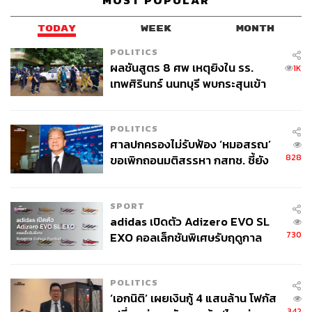
MOST POPULAR
TODAY
WEEK
MONTH
POLITICS
ผลชันสูตร 8 ศพ เหตุยิงใน รร.
1K
Il Fumo
เทพศิรินทร์ นนทบุรี พบกระสุนเข้า
ยังคงวนเวียนอยู่กับอาหารอิตาเลียน แต่ที่ Il Fumo ไปไกลกว่า
จุดสำคัญ ‘ศีรษะ-หน้าอก’ ครูถูกยิง
นั้น เพราะเชฟได้นำเสนออาหารอิตาเลียนและโปรตุเกส
4 นัด จากระยะไกล
สำหรับค่ำคืนอันแสนวิเศษ เชฟไม่รอช้าที่จะนำเสนอดินเนอร์
POLITICS
ศาลปกครองไม่รับฟ้อง ‘หมอสรณ’
5 คอร์สให้เหล่าคู่รักหัวใจ Foodies ได้ร่วมเดินบนเส้นทาง
828
ขอเพิกถอนมติสรรหา กสทช. ชี้ยัง
อาหารสองสัญชาติได้ลิ้มลองพร้อมไวน์แพริ่งจากซอมเมอลิ
ไม่ใช่ผู้เดือดร้อนเสียหาย
เยร์ประจำร้าน เริ่มตั้งแต่อาหารทานเล่นที่ดึงจุดเด่นของ
รสชาติและวัตถุดิบสองสัญชาติมานำเสนอ ต่อด้วยฟัวกราส์ที่
SPORT
เสิร์ฟพร้อมฝอยทองและพอร์ตไวน์รีดักชัน หรือปลาคอดกับ
adidas เปิดตัว Adizero EVO SL
แก้มหมูรมควันในคาร์โบนาราโฟม จากนั้นมาต่อที่เมนูสี
730
EXO คอลเล็กชันพิเศษรับฤดูกาล
เขียว ยอกกี้พาสต้าผัดแพลงก์ตอน (คุณอ่านถูกแล้ว!) หรือจะ
College Football
เลือกเป็นหอยเชลล์ฮอกไกโดกับโฟมหอยเม่นและเห็ดทรัมเป็ต
สีดำ ส่วนไฮไลต์ที่เชฟภูมิใจเสนอเป็นเนื้อวากิวออสเตรเลีย
POLITICS
Diamantina และเมนูปลายทางที่โปรตุเกส กับทาร์ตไข่แห่ง
‘เอกนิติ’ เผยเงินกู้ 4 แสนล้าน โฟกัส
342