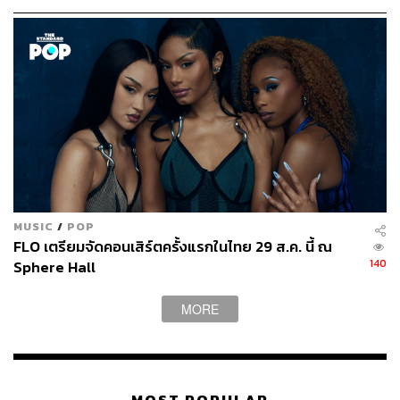
ท้องฟ้าด้วยชีสเค้กเสาวรสกับซอสราสป์เบอร์รีและไอศกรีม
ชาเขียว หากต้องการเซอร์ไพรส์หรือจัดฉลองเนื่องในโอกาส
พิเศษ ก็สามารถแจ้งล่วงหน้ากับเชฟและทีมงานเพื่อให้
ดินเนอร์กลางเวหาครั้งนี้เป็นที่ประทับใจไม่รู้ลืม
Where:
Dinner in the Sky ที่ EmSphere (ข้าง Dinosaur
Planet) พร้อมพงษ์ กรุงเทพฯ
How:
เปิดบริการ 2 รอบ เวลา 18.00 น. และ 19.30 น. (รอบ
ละ 1 ชั่วโมง) ราคา 4,990 บาทต่อท่าน สำรองที่นั่งได้ที่
www.
dinnerinthesky.co.th
MUSIC
/
POP
FLO เตรียมจัดคอนเสิร์ตครั้งแรกในไทย 29 ส.ค. นี้ ณ
140
Sphere Hall
MORE