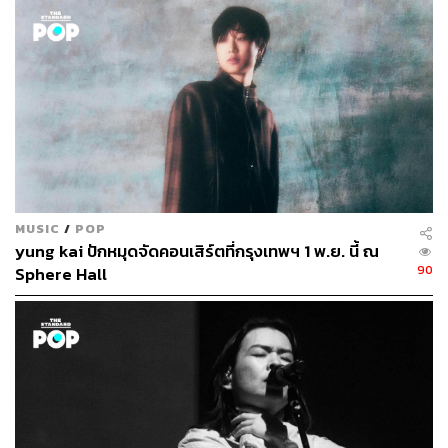
ที่มาพร้อมอาร์ติโชกและผงแป้งที่ได้จากหอมใหญ่ พร้อมจับคู่
ไวน์สัญชาติอิตาลีที่คัดสรรเพื่ออาหารอิตาเลียนโดยเฉพาะ
และปิดท้ายค่ำคืนด้วยของหวาน 50 First Dates เหมือนชื่อ
หนังโรแมนติกคอเมดี้ที่เชฟยังอุบเงียบไม่บอกว่ามีหน้าตาเป็น
อย่างไร คู่รักคู่ไหนที่อยากให้ความรักหวานชื่นสดใสรา
วกับเดตแรก แนะให้ลองมาดินเนอร์ที่นี่ดูได้
Where:
La Bottega di Luca ชั้น 2 The 49 Terrace ซอย
สุขุมวิท 49 กรุงเทพฯ
How:
เปิดบริการเวลา 17.30-23.00 น. ราคาเริ่มต้นที่ 1,190
MUSIC
/
POP
บาท สำรองที่นั่งได้ที่ 0 2204 1731 หรือ
bookv5.chope.co/bo
yung kai ปักหมุดจัดคอนเสิร์ตที่กรุงเทพฯ 1 พ.ย. นี้ ณ
oking?rid=labottegadiluca1503bkk
90
Sphere Hall