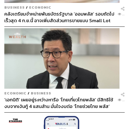
ไคเซกิ จะได้รับการเชื้อเชิญให้เข้าไปนั่งในห้องพิเศษ ที่มอง
เห็นวิวทะเลสาบของสวนเบญจกิติ
BUSINESS
/
ECONOMIC
คลังเตรียมจำหน่ายพันธบัตรรัฐบาล ‘ออมพลัส’ รอบถัดไป
...
เร็วสุด 4 ก.ย.นี้ อาจเพิ่มสัดส่วนการขายแบบ Small Lot
First มากขึ้น
ECONOMIC
/
BUSINESS
‘เอกนิติ’ เผยอยู่ระหว่างหารือ ‘ไทยเที่ยวไทยพลัส’ มีสิทธิใช้
...
งบจากเงินกู้ 4 แสนล้าน มั่นใจงบต่อ ‘ไทยช่วยไทย พลัส’
ส่วนเมนูไคเซกิที่เราได้ชิมในวันนี้ก็คือ
เนื้อวากิว A4 ย่างใบ
เฟส 2 มีเพียงพอ
โฮบะ
(3,800 บาท) ความพิเศษเริ่มต้นกันตั้งแต่เซ็ตติ้งบนโต๊ะ
ที่มีทั้งแผ่นรองและเซ็ตตะเกียบที่หรูหรามากกว่าปกติ ทั้งยังมี