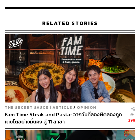
RELATED STORIES
บรรยากาศของ โฮว ยู สาขาศูนย์การประชุมแห่งชาติสิริกิติ์
นั้นสว่างไสวโปร่งโล่งสบาย โดยตกแต่งมาในสไตล์ร่วมสมัยที่
ได้รับแรงบันดาลใจจากสวนหินสไตล์ญี่ปุ่น มีการนำองค์
ประกอบอย่างกระเบื้องทางเดินและหินตกแต่งสวนมาใช้ รวม
ถึงโคมไฟด้านบนก็เก๋ เพราะทำให้เรานึกถึงลายเส้นเมฆใน
ภาพวาดสไตล์ญี่ปุ่นด้วย
THE SECRET SAUCE | ARTICLE
/
OPINION
Fam Time Steak and Pasta: จากวันที่ลองผิดลองถูก
298
เติบโตอย่างมั่นคง สู่ 11 สาขา