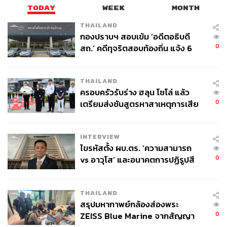
TODAY
WEEK
MONTH
ส่วน
ข้าวหน้าเนื้อ
(390 บาท) ของที่นี่มีความพรีเมียม เพราะ
THAILAND
ในขณะที่หลายๆ ร้านมักเลือกใช้เนื้อติดมัน แต่ที่ โฮว ยู กลับ
กองปราบฯ สอบเข้ม ‘อดีตอธิบดี
0
เลือกใช้เนื้อสันในที่เนื้อเป็นเนื้อ มีความนุ่ม กับอีกจานเด็ดที่
สถ.’ คดีทุจริตสอบท้องถิ่น แจ้ง 6
ข้อหาหนัก จ่อชง ป.ป.ช. 12 ส.ค. นี้
เราชอบมากคือ
หมูชุบเกล็ดขนมปังทอดในน้ำซุปไข่
(260
บาท) จานนี้ใช้หมูคุโรบูตะมาทำเป็นหมูชุบเกล็ดขนมปัง เข้า
THAILAND
กันได้ดีกับน้ำซุปรสกลมกล่อมอูมามิ
ทั้งยังสามารถสั่งมาแบบ
ครอบครัวรับร่าง ฮลุน โซโล่ แล้ว
จานเดี่ยว (260 บาท) หรือจะสั่งแบบเป็นเซ็ตเพิ่มข้าว ซุป สลัด
0
เตรียมส่งชันสูตรหาสาเหตุการเสีย
และของหวาน (เพิ่ม 90 บาท) ก็ได้ด้วย
ชีวิต
INTERVIEW
ไขรหัสตั้ง ผบ.ตร. ‘ความสามารถ
0
vs อาวุโส’ และอนาคตการปฏิรูปสี
กากี กับ พล.ต.อ. เอก อังสนานนท์
THAILAND
สรุปมหากาพย์กล้องส่องพระ
0
ZEISS Blue Marine จากสัญญา