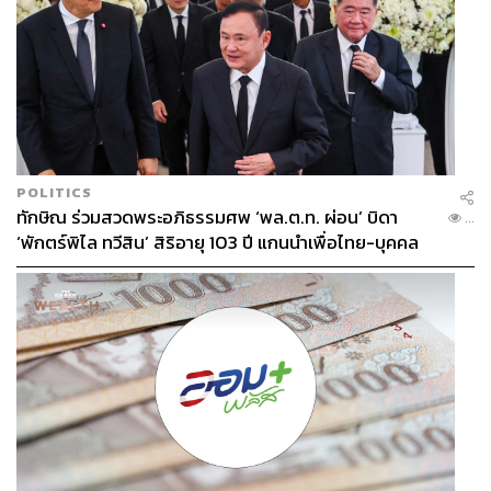
POLITICS
ไม่เพียงแต่อาหารญี่ปุ่นต้นตำรับ และเมนูชุดโกเซ็นเท่านั้น
ทักษิณ ร่วมสวดพระอภิธรรมศพ ‘พล.ต.ท. ผ่อน’ บิดา
...
หากคุณอยากลิ้มรสและสัมผัสประสบการณ์ที่ละเมียดขึ้น ขอ
‘พักตร์พิไล ทวีสิน’ สิริอายุ 103 ปี แกนนำเพื่อไทย-บุคคล
แนะนำว่าสาขาศูนย์การประชุมแห่งชาติสิริกิติ์นี้เขายังเสิร์ฟ
หลากวงการร่วมอาลัย
เมนูชุดไคเซกิ (Kaiseki) ซึ่งเป็นวัฒนธรรมอาหารชั้นสูงของ
ญี่ปุ่น โดยหัวใจสำคัญอยู่ที่การคัดสรรและเลือกใช้วัตถุดิบ
ตามฤดูกาล ประกอบกับการปรุงแต่งและจัดเสิร์ฟอย่าง
ประณีต เป็นลำดับขั้นตอน ซึ่งอาหารญี่ปุ่นไคเซกินั้นยึดหลัก
‘ข้าว 3 น้ำ 1’ ตามธรรมเนียมอาหารการกินของญี่ปุ่น
ประกอบด้วย ข้าว กับข้าวหลัก (มักเป็นเนื้อสัตว์ต่างๆ) กับข้าว
รอง (มักเป็นผัก) และน้ำซุป รวมถึงผักดอง อ้อ…ลืมบอกไปว่า
เพราะด้วยความพิเศษเช่นนี้เอง สำหรับลูกค้าที่สั่งอาหารชุด