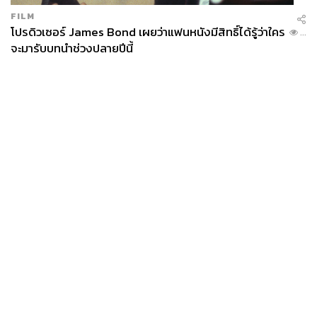
ส่วนเมนคอร์สที่เป็นไฮไลต์ของอาหารชุดไคเซกิคือเนื้อวากิว
FILM
A4 ย่างใบโฮบะ ต้องบอกว่าคนรักเนื้อต้องฟินเพราะเนื้อนุ่ม
โปรดิวเซอร์ James Bond เผยว่าแฟนหนังมีสิทธิ์ได้รู้ว่าใคร
...
จะมารับบทนำช่วงปลายปีนี้
ละลายในปาก และการย่างใบโฮบะก็ยิ่งทำให้หอมชวนกิน
นอกจากนั้นยังสนุกกับการสลับชิมเครื่องเคียงที่เสิร์ฟมาพร้อม
กันอย่างเอบิเทมปุระ ใบโอบะเทมปุระ ปลาห่อใบโอบะ
เทมปุระ ส่วนน้ำซุปปลาแห้งที่เสิร์ฟมาในกานั้นก็รสดี (ตุ๋นใส่
ทั้งเนื้อปลากะพง กิงโกะ เอบิ คามาโบโกะ ชิเมจิ) นำมาราด
กินกับข้าวหน้าแซลมอนและอิคุระอร่อยอย่าบอกใคร และยัง
มีปลาบุรีต้มหัวไชเท้าญี่ปุ่น นิชิเมะ (ผักต้มญี่ปุ่น) และสึเกะ
โมโน (ผักดองญี่ปุ่น)
News
Wealth
Pop
Podcast
Video
Now
ตบท้ายด้วยของหวานและผลไม้อย่างเมลอนญี่ปุ่นเยลลี่ยูซุน้ำ
Opinion
Careers
Events
ผึ้ง เสิร์ฟมาพร้อมกับซอร์เบตมะนาว ซึ่งต้องบอกว่าอาหาร
Privacy
About
Contact
ของเมนูชุดไคเซกินี้ช่างพิเศษจริงๆ สำหรับใครที่สนใจอยาก
Policy
FOR
จะลิ้มรสและสัมผัสสุนทรียะในแบบไคเซกิ เราแนะนำให้จอง
ADVERTISING
กันก่อนล่วงหน้า เพราะด้วยกรรมวิธีที่พิถีพิถันทำให้หลายๆ
อย่างต้องใช้เวลาในการเตรียมล่วงหน้า
MEMBERSHIP