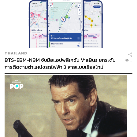
โน้ตแจ้งรายการอาหารที่จะได้รับการเสิร์ฟมาอย่างเป็นลำดับ
เริ่มต้นด้วยจานเรียกน้ำย่อย ซึ่งมีทั้งหอยนางรมญี่ปุ่นสด กิน
กับซอสพอนสึสดชื่นดีเหลือเกิน ซาซิมิ 3 อย่าง ประกอบด้วยชู
โทโร่ ฮามาจิ และแซลมอน ด้านไข่ตุ๋นของเซ็ตไคเซกิ นอก
จากจะท็อปด้วยเอบิและอิคุระแล้ว ยังยกระดับให้หรูและ
พรีเมียมขึ้นด้วยหอยเชลล์
THAILAND
BTS-EBM-NBM จับมือแอปพลิเคชัน ViaBus ยกระดับ
...
การติดตามตำแหน่งรถไฟฟ้า 3 สายแบบเรียลไทม์