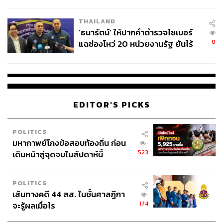
ผลิต 8.3 ล้าน สู่ข้อพิพาท ‘มา
เวลล์ฯ’ ฟ้อง ‘โทน บางแค’ ผิดนัด
THAILAND
จ่ายหนี้-แอบระบุแบรนด์
‘ธนารัตน์’ ให้ปากคำตำรวจไซเบอร์
0
แฉช่องโหว่ 20 หน่วยงานรัฐ ยันไร้
นัยทางการเมือง
นอกจากอาหารญี่ปุ่นต้นตำรับที่มีเมนูให้เลือกอย่างหลาก
หลายละลานตาแล้ว ที่ โฮว ยู ยังมีเมนูชุดโกเซ็น (Gozen) เซ็
ตอาหารญี่ปุ่นระดับพรีเมียม จัดเสิร์ฟมาเป็นชุดในรูปแบบ
กล่องไม้สวยงาม ประกอบไปด้วยอาหารเรียกน้ำย่อย อาหาร
EDITOR'S PICKS
จานหลัก กับเครื่องเคียงจานรองอีก 3-4 อย่าง เช่น ปลาหมักมิ
โซะ ไข่ตุ๋น ของหมักหรือของต้ม และน้ำซุป เป็นต้น รวมถึงผล
ไม้และของหวาน
POLITICS
มหากาพย์โกงข้อสอบท้องถิ่น ก่อน
523
เดินหน้าสู่จุดจบในสัปดาห์นี้
สำหรับเซ็ตอาหารชุดโกเซ็นที่เราได้ลองชิมคือ
โกเซ็น นิกิริ
(1,150 บาท) ไฮไลต์คือนิกิริซูชิ ข้าวหน้าปลาดิบชุดรวม ซึ่งมี
ทั้งชูโทโร่ เอ็นกาวะ ฮามาจิ แซลมอน ปลากะพงขาวญี่ปุ่น
POLITICS
เอบิ ไข่หวานญี่ปุ่น และมากิโมโน (ข้าวห่อสาหร่ายหัวไชเท้า
เส้นทางคดี 44 สส. ในชั้นศาลฎีกา
ดองญี่ปุ่น) แน่นอนว่าปลาดิบนั้นสดมาก แต่ที่ยิ่งทำให้เรา
174
จะรู้ผลเมื่อไร
เจริญอาหารคือเครื่องเคียงจานรอง ซึ่งมีทั้งซาบะต้มซีอิ๊ว คิ