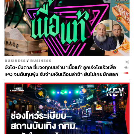
BUSINESS
/
BUSINESS
บังโต-บังตาล ชี้แจงทุกปมร้าน ‘เนื้อแท้’ ถูกเร่งโตเร็วเพื่อ
306
IPO จนต้นทุนพุ่ง รับจ่ายเงินเดือนล่าช้า ยันไม่เคยยักยอก
เงินประกันสังคม