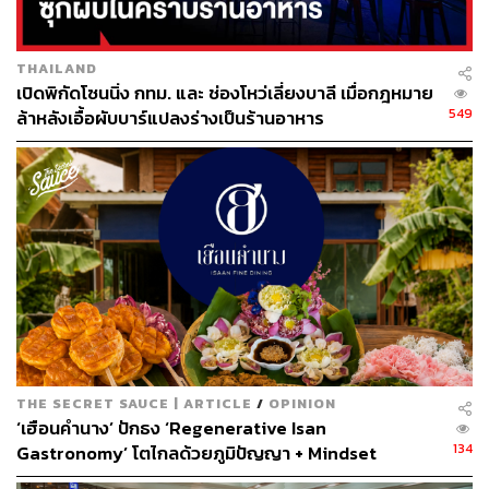
THAILAND
เปิดพิกัดโซนนิ่ง กทม. และ ช่องโหว่เลี่ยงบาลี เมื่อกฎหมาย
ก่อนอื่นมาเริ่มต้นมื้อนี้กันด้วยอาหารญี่ปุ่นต้นตำรับ เราได้ชิม
549
ล้าหลังเอื้อผับบาร์แปลงร่างเป็นร้านอาหาร
ซาซิมิรวมอย่างดี
(1,250 บาท) จานนี้ประกอบไปด้วยปลาดิบ
ซาซิมิ ทั้งอะคามิ ฮามาจิ แซลมอน ปลากะพงขาวญี่ปุ่น
ปลาหมึก ซึ่งต้องบอกว่าเนื้อปลาทุกอย่างนั้นสดมาก สมกับที่
ส่งตรงมาจากตลาดปลาในญี่ปุ่น แถมยังแล่มาชิ้นหน้าได้ใจ
ตามมาด้วย
มากิปลาแซลมอน
(420 บาท) ย่างไฟมาแบบสุก
กำลังดี ท็อปด้านบนด้วยอิคุระ และยังมีเกล็ดแป้งเทมปุระ
ทอดที่เพิ่มสัมผัสกรุบกินได้สนุกขึ้น
THE SECRET SAUCE | ARTICLE
/
OPINION
‘เฮือนคำนาง’ ปักธง ‘Regenerative Isan
134
Gastronomy’ โตไกลด้วยภูมิปัญญา + Mindset