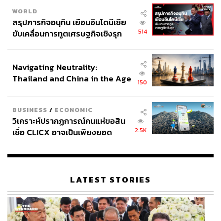
นพิระรากบัว สลัดแตงกวา ไข่ตุ๋นเอบิและอิคุระ ยังไม่หมด
WORLD
เพียงเท่านั้น เพราะยังมีสลัดรวมน้ำสลัดงาและซุปอาคาดาชิ
สรุปภารกิจอนุทิน เยือนอินโดนีเซีย
(ซุปมิโซะแดง) ส่วนของหวานก็เสิร์ฟเป็นเมลอนญี่ปุ่นกับเยลลี่
514
ขับเคลื่อนการทูตเศรษฐกิจเชิงรุก
ยูซุน้ำผึ้งรสสดชื่น
ประกาศหุ้นส่วนยุทธศาสตร์ไทย –
อินโดนีเซีย
Navigating Neutrality:
Thailand and China in the Age
150
of a New Global Order
BUSINESS
/
ECONOMIC
วิเคราะห์ปรากฏการณ์คนแห่ขอสิน
2.5K
เชื่อ CLICX อาจเป็นเพียงยอด
ภูเขาน้ำแข็ง ของปัญหาหนี้ครัว
เรือนไทยที่ถูกซุกไว้
LATEST STORIES