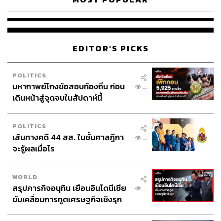
EDITOR'S PICKS
POLITICS
มหากาพย์โกงข้อสอบท้องถิ่น ก่อน
...
เดินหน้าสู่จุดจบในสัปดาห์นี้
POLITICS
เส้นทางคดี 44 สส. ในชั้นศาลฎีกา
...
จะรู้ผลเมื่อไร
WORLD
สรุปภารกิจอนุทิน เยือนอินโดนีเซีย
...
ขับเคลื่อนการทูตเศรษฐกิจเชิงรุก
ประกาศหุ้นส่วนยุทธศาสตร์ไทย –