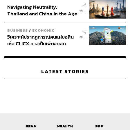
อินโดนีเซีย
Navigating Neutrality:
...
Thailand and China in the Age
of a New Global Order
BUSINESS
/
ECONOMIC
วิเคราะห์ปรากฏการณ์คนแห่ขอสิน
...
เชื่อ CLICX อาจเป็นเพียงยอด
ภูเขาน้ำแข็ง ของปัญหาหนี้ครัว
เรือนไทยที่ถูกซุกไว้
LATEST STORIES
News
Wealth
Pop