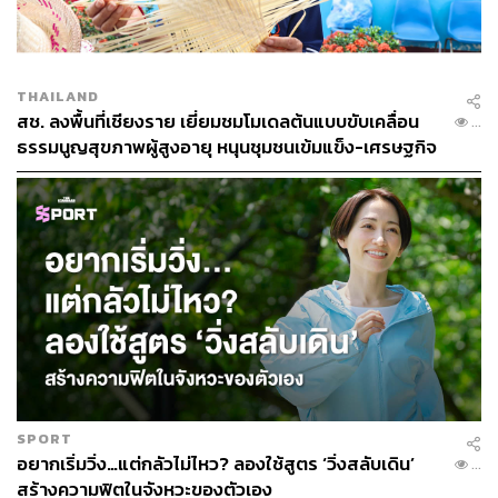
THAILAND
สช. ลงพื้นที่เชียงราย เยี่ยมชมโมเดลต้นแบบขับเคลื่อน
...
ธรรมนูญสุขภาพผู้สูงอายุ หนุนชุมชนเข้มแข็ง-เศรษฐกิจ
ผู้สูงวัยยั่งยืน
SPORT
อยากเริ่มวิ่ง…แต่กลัวไม่ไหว? ลองใช้สูตร ‘วิ่งสลับเดิน’
...
สร้างความฟิตในจังหวะของตัวเอง