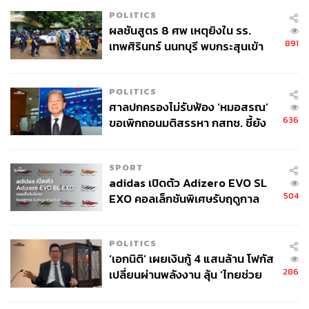
POLITICS
ผลชันสูตร 8 ศพ เหตุยิงใน รร.
891
เทพศิรินทร์ นนทบุรี พบกระสุนเข้า
จุดสำคัญ ‘ศีรษะ-หน้าอก’ ครูถูกยิง
4 นัด จากระยะไกล
POLITICS
ศาลปกครองไม่รับฟ้อง ‘หมอสรณ’
636
ขอเพิกถอนมติสรรหา กสทช. ชี้ยัง
ไม่ใช่ผู้เดือดร้อนเสียหาย
SPORT
adidas เปิดตัว Adizero EVO SL
504
EXO คอลเล็กชันพิเศษรับฤดูกาล
College Football
POLITICS
‘เอกนิติ’ เผยเงินกู้ 4 แสนล้าน โฟกัส
286
เปลี่ยนผ่านพลังงาน ลุ้น ‘ไทยช่วย
ไทยพลัส’ เฟส 2 รอประเมินความ
เหมาะสม