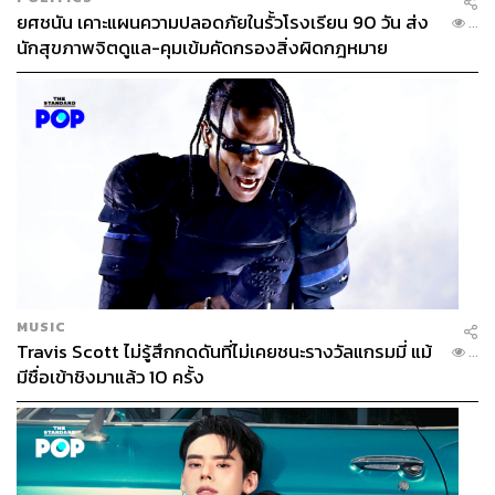
ยศชนัน เคาะแผนความปลอดภัยในรั้วโรงเรียน 90 วัน ส่ง
...
นักสุขภาพจิตดูแล-คุมเข้มคัดกรองสิ่งผิดกฎหมาย
MUSIC
Travis Scott ไม่รู้สึกกดดันที่ไม่เคยชนะรางวัลแกรมมี่ แม้
...
มีชื่อเข้าชิงมาแล้ว 10 ครั้ง