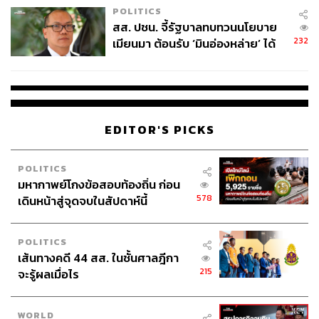
POLITICS
สส. ปชน. จี้รัฐบาลทบทวนนโยบาย
232
เมียนมา ต้อนรับ ‘มินอ่องหล่าย’ ได้
แค่สัญญาว่างเปล่า
EDITOR'S PICKS
POLITICS
มหากาพย์โกงข้อสอบท้องถิ่น ก่อน
578
เดินหน้าสู่จุดจบในสัปดาห์นี้
POLITICS
เส้นทางคดี 44 สส. ในชั้นศาลฎีกา
215
จะรู้ผลเมื่อไร
WORLD