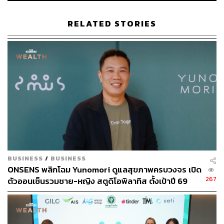
บางคนเข้ามาเพื่ออยู่กับเรา และบางคนเข้ามาเพื่อเปลี่ยนเรา
ทั้งสองแบบล้วนมีคุณค่าเสมอ เราจึงไม่จำเป็นต้องลบใครออก
RELATED STORIES
จากความทรงจำ เพื่อจะก้าวต่อไปได้ บางครั้งแค่ยอมรับว่าสิ่ง
นั้นเคยเกิดขึ้น และเก็บบทเรียนที่ได้รับไว้กับตัวก็เพียงพอแล้ว
TAGS:
การเติบโต
John Bowlby
สุขภาพจิต
จิตวิทยา
ความรัก
ความสัมพันธ์
บทเรียน
wellness
ความเจ็บปวด
BUSINESS
/
BUSINESS
ONSENS พลิกโฉม Yunomori ดูแลสุขภาพครบวงจร เปิด
1.3K
267
ตัวออนเซ็นรวมชาย-หญิง สตูดิโอพิลาทิส ตั้งเป้าปี 69
รายได้-กำไรโต 10-15%
ABOUT THE AUTHOR