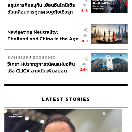
สรุปภารกิจอนุทิน เยือนอินโดนีเซีย
546
ขับเคลื่อนการทูตเศรษฐกิจเชิงรุก
ประกาศหุ้นส่วนยุทธศาสตร์ไทย –
อินโดนีเซีย
Navigating Neutrality:
Thailand and China in the Age
180
of a New Global Order
BUSINESS
/
ECONOMIC
วิเคราะห์ปรากฏการณ์คนแห่ขอสิน
2.6K
เชื่อ CLICX อาจเป็นเพียงยอด
ภูเขาน้ำแข็ง ของปัญหาหนี้ครัว
เรือนไทยที่ถูกซุกไว้
LATEST STORIES