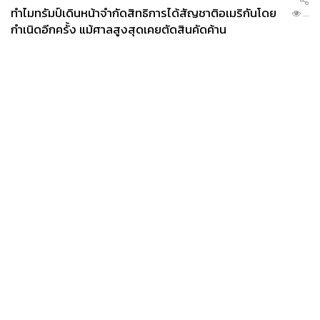
ทำไมทรัมป์เดินหน้าจำกัดสิทธิการได้สัญชาติอเมริกันโดย
...
กำเนิดอีกครั้ง แม้ศาลสูงสุดเคยตัดสินคัดค้าน
News
Wealth
Pop
Podcast
Video
Now
Opinion
Careers
Events
Privacy
About
Contact
Policy
FOR
ADVERTISING
MEMBERSHIP