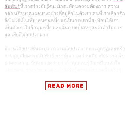
สัมพันธ์
ที่เราสร้างกับผู้คน มักสะท้อนความต้องการ ความ
กลัว หรือบาดแผลบางอย่างที่อยู่ลึกในตัวเรา คนที่เราเลือกรัก
จึงไม่ได้เป็นเพียงคนคนหนึ่ง แต่เป็นกระจกที่สะท้อนให้เรา
เห็นตัวเองในอีกมุมหนึ่ง และนั่นอาจเป็นเหตุผลว่าทำไมการ
สูญเสียถึงเจ็บปวดมาก
มีงานวิจัยบางชิ้นระบุว่า ความเจ็บปวดจากการถูกปฏิเสธหรือ
การสูญเสียความสัมพันธ์ กระตุ้นสมองส่วนเดียวกับความเจ็บ
ปวดทางกาย นั่นหมายความว่าถ้าคุณเคยรู้สึกเหมือนหัวใจ
แตกสลาย ร่างกายของคุณกำลังรับรู้ความเจ็บปวดนั้นจริงๆ
READ MORE
แต่เรื่องราวไม่ได้จบแค่นั้น
แนวคิด Post-Traumatic Growth หรือการเติบโตหลังเผชิญ
ความสูญเสีย ชี้ให้เห็นว่า หลายคนค้นพบความเข้มแข็งในตัว
เองมากขึ้นหลังการเลิกรา พวกเขาเข้าใจตัวเองชัดขึ้น มอง