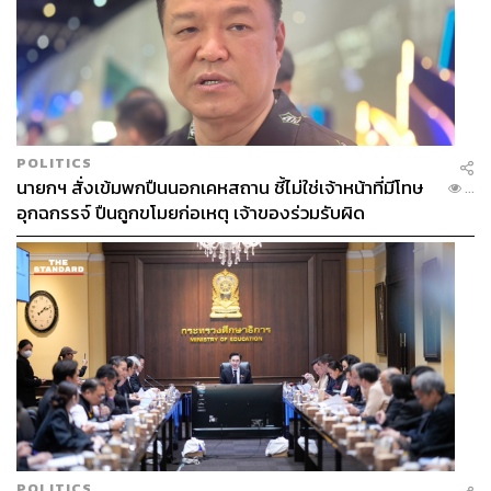
POLITICS
นายกฯ สั่งเข้มพกปืนนอกเคหสถาน ชี้ไม่ใช่เจ้าหน้าที่มีโทษ
...
อุกฉกรรจ์ ปืนถูกขโมยก่อเหตุ เจ้าของร่วมรับผิด
POLITICS