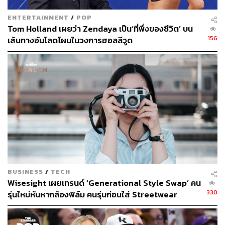
ENTERTAINMENT
/
POP
Tom Holland เผยว่า Zendaya เป็น‘ที่พึ่งของชีวิต’ บน
156
เส้นทางอันโลดโผนในวงการฮอลลีวูด
BUSINESS
/
TECH
Wisesight เผยเทรนด์ ‘Generational Style Swap’ คน
330
รุ่นใหม่หันหากล้องฟิล์ม คนรุ่นก่อนใส่ Streetwear
สะท้อนอายุไม่ใช่ตัวกำหนดรสนิยม