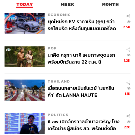
TODAY
WEEK
MONTH
ECONOMIC
ยุคใหม่รถ EV ราคาเริ่ม (ถูก) กว่า
2.5K
รถไฮบริด หลังต้นทุนแบตเตอรี่ลด
ลง - จีนแห่บุกตลาดเกิดใหม่
TAGS:
ตกงาน
การทำงาน
คนตกงาน
แรงงาน
หนังสือ
แนะนำหนังสือ
ปัญญาประดิษฐ์ (Artificial intelligence - AI)
Bill Gates
POP
นาคี๓ ครุฑา นาคี เผยภาพชุดแรก
1.2K
พร้อมปักวันฉาย 22 ต.ค. นี้
THAILAND
เมื่อถนนกลายเป็นรันเวย์ ‘แยกริน
1.1K
คำ’ จัด LANNA HAUTE
COUTURE กลางสายฝน
5.0K
POLITICS
iLaw เปิดจักรวาลอำนาจเจริญ โยง
ABOUT THE AUTHOR
220
เครือข่ายผู้สมัคร สว. พร้อมตั้งข้อ