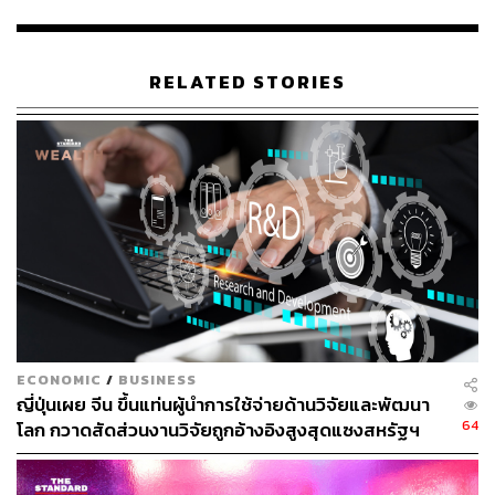
สอดคล้องกับผลสำรวจของ Slack’s Workforce Lab ในเดือน
มีนาคม 2024 ซึ่งระบุว่า ปัจจัยสำคัญในการจ้างงานสำหรับ
นายจ้างเกือบ 70% คือการเลือกจ้างพนักงานที่มีทักษะพื้น
ฐานด้าน AI
RELATED STORIES
เกตส์บอกอีกว่า สิ่งที่ควรไฮไลต์ไว้คือท่อนที่สุไลมานเขียนว่า
“แม้เครื่องมือเหล่านี้จะเสริมสติปัญญาของมนุษย์เพียง
ชั่วคราว และจะทำให้เราฉลาดขึ้น มีประสิทธิภาพมากขึ้นชั่ว
ขณะหนึ่ง แต่ในขณะเดียวกันจะเป็นแรงขับเคลื่อนและปลด
ล็อกการเติบโตทางเศรษฐกิจอีกมหาศาล เพราะโดยพื้นฐาน
แล้วเครื่องมือเหล่านี้ก็เข้ามาแทนที่แรงงานนั่นเอง”
AI สึนามิแรงงาน อาชีพอะไรบ้างเสี่ยงตกงาน
ECONOMIC
/
BUSINESS
ญี่ปุ่นเผย จีน ขึ้นแท่นผู้นำการใช้จ่ายด้านวิจัยและพัฒนา
ผลกระทบที่จะเกิดขึ้นอย่างเด่นชัดในอีกไม่กี่ปีข้างหน้าจะเริ่ม
64
โลก กวาดสัดส่วนงานวิจัยถูกอ้างอิงสูงสุดแซงสหรัฐฯ
เห็นตั้งแต่การผลิตทางกายภาพไปจนถึงแรงงานทางปัญญา
และการปฏิวัติ AI พร้อมที่จะส่งผลกระทบต่อแทบทุก
อุตสาหกรรม