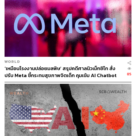
และท้ายที่สุดจะมีบางอุตสาหกรรมที่มนุษย์ไม่สามารถ
เอาชนะ AI ได้ และจะเข้ามาทดแทนคนทำงานในสำนักงาน
อย่างรวดเร็ว เช่น งานธุรการ งานบริการลูกค้า และงาน
สร้างสรรค์คอนเทนต์
ผู้เชี่ยวชาญบางคนแนะนำว่า ผลประโยชน์ทางเศรษฐกิจของ
AI จะสร้างงานใหม่มากพอที่จะชดเชยกับงานที่สูญเสียไปอีก
WORLD
ด้วย
‘เหมือนโรงงานปล่อยมลพิษ’ สรุปคดีศาลนิวเม็กซิโก สั่ง
85
ปรับ Meta ชี้กระทบสุขภาพจิตเด็ก คุมเข้ม AI Chatbot
นอกจากนี้ รายงาน The Future of Jobs Report 2025 ของ
World Economic Forum ประเมินว่า AI จะสร้างตำแหน่งงาน
เพิ่มขึ้น 78 ล้านตำแหน่ง ซึ่งมากกว่าที่จะถูก AI เข้ามา
ทดแทนภายในปี 2030 เสียอีก
แต่แม้แต่ผู้ที่เห็นต่างก็มองแง่ดีเกี่ยวกับ AI ซึ่งเห็นด้วยว่า AI จะ
สร้างการเปลี่ยนแปลงครั้งใหญ่ของการทำงานของผู้คน
สุไลมานทำนายไว้ในหนังสืออีกว่า งานใหม่ที่เกิดจากความ