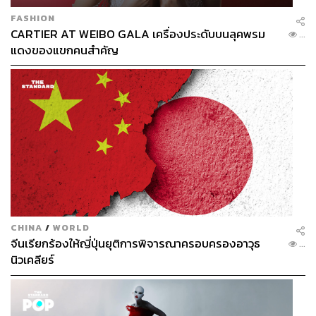
FASHION
CARTIER AT WEIBO GALA เครื่องประดับบนลุคพรม
...
แดงของแขกคนสำคัญ
CHINA
/
WORLD
จีนเรียกร้องให้ญี่ปุ่นยุติการพิจารณาครอบครองอาวุธ
...
นิวเคลียร์