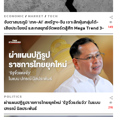
ก้าวหน้าของ AI จะตามไม่ทัน และไม่เกิดขึ้นเร็วพอที่จะกอบกู้
แรงงานทั่วโลกที่มีจำนวนมาก
ECONOMIC
/
MARKET
/
TECH
จับตาสมรภูมิ ‘เทค-AI’ สหรัฐฯ-จีน เจาะลึกหุ้นกลุ่มได้-
แซม อัลต์แมน
ซีอีโอของ OpenAI กล่าวในการสนทนากับ
149
เสียประโยชน์ และกลยุทธ์จัดพอร์ตสู้ศึก Mega Trend 3-
แซลลี คอร์นบลูธ ประธาน MIT เมื่อเดือนพฤษภาคม 2024 ว่า
5 ปีข้างหน้า
“AI ทำให้งานจำนวนมากหายไป และจะมีงานบางประเภทที่
หายไปโดยสิ้นเชิง”
โดยรวมแล้วทั้งสุไลมานและเกตส์ยังคงมองในแง่ดีเกี่ยวกับ
ศักยภาพของ AI ที่จะเปลี่ยนแปลงชีวิตของผู้คนให้ดีขึ้น
หากคนงานและผู้นำเตรียมพร้อมสำหรับการเปลี่ยนแปลงครั้ง
ใหญ่ ทุกคนควรจะได้รับประโยชน์จากการรักษาที่ก้าวหน้า
สำหรับโรคร้ายแรง วิธีแก้ปัญหาที่สร้างสรรค์ ทั้งการ
เปลี่ยนแปลงสภาพภูมิอากาศและการศึกษาที่มีคุณภาพสูง
POLITICS
สำหรับทุกคน” เกตส์ย้ำ
ผ่าแผนปฏิรูปราชการไทยยุคใหม่ ‘รัฐจิ๋วแต่แจ๋ว’ ในแบบ
216
ปกรณ์ นิลประพันธ์
ทั้งนี้ แรงงานและผู้นำองค์กรควรต้องเตรียมรับมือกับการ