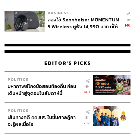
เสาวลักษณ์ เขตสูงเนิน
สังเกตลงสมัครตรงคุณสมบัติหรือ
Content Creator THE STANDARD WEALTH
ไม่
BUSINESS
ลองใช้ Sennheiser MOMENTUM
146
5 Wireless หูฟัง 14,990 บาท ที่ให้
ผู้ใช้ถอดเปลี่ยนแบตเองได้ ก่อนกฎ
EU บังคับปีหน้า
EDITOR'S PICKS
POLITICS
มหากาพย์โกงข้อสอบท้องถิ่น ก่อน
601
เดินหน้าสู่จุดจบในสัปดาห์นี้
POLITICS
เส้นทางคดี 44 สส. ในชั้นศาลฎีกา
237
จะรู้ผลเมื่อไร