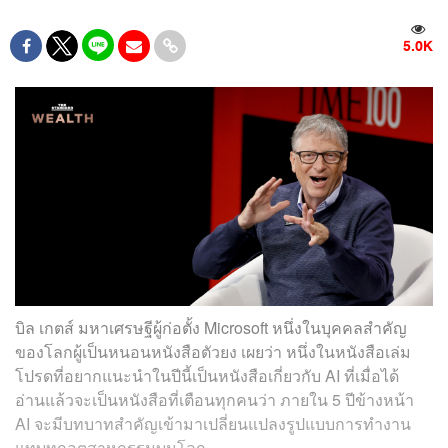
5.0K
บิล เกตส์ มหาเศรษฐีผู้ก่อตั้ง Microsoft หนึ่งในบุคคลสำคัญ
ของโลกผู้เป็นหนอนหนังสือตัวยง เผยว่า
หนึ่งในหนังสือเล่ม
โปรดที่อยากแนะนำในปีนี้เป็นหนังสือเกี่ยวกับ AI ที่เมื่อได้
อ่านแล้วจะเป็นหนังสือที่เตือนทุกคนว่า ภายใน 5 ปีข้างหน้า
AI จะมีบทบาทสำคัญเข้ามาเปลี่ยนแปลงรูปแบบการทำงาน
แทบทุกอุตสาหกรรมบนโลก