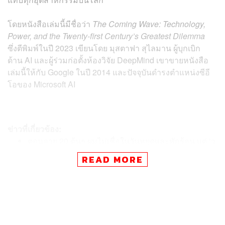
โดยหนังสือเล่มนี้มีชื่อว่า
The Coming Wave: Technology,
Power, and the Twenty-first Century’s Greatest Dilemma
ซึ่งตีพิมพ์ในปี 2023 เขียนโดย มุสตาฟา สุไลมาน ผู้บุกเบิก
ด้าน AI และผู้ร่วมก่อตั้งห้องวิจัย DeepMind เขาขายหนังสือ
เล่มนี้ให้กับ Google ในปี 2014 และปัจจุบันดำรงตำแหน่งซีอี
โอของ Microsoft AI
ข่าวที่เกี่ยวข้อง:
ตอนอายุ 20 ต้นๆ ผมไม่เชื่อในวันหยุดและพักร้อน แต่ ‘ว
อร์เรน บัฟเฟตต์’ เตือนเสมอ มีเงินก็ซื้อเวลาไม่ได้…
READ MORE
คอนเนกชัน ความสดใส และเวลา’ อ่าน 7 เรื่องราวผ่าน
ตัวตนที่ซ่อนอยู่ใน Taylor Swift…
หนังสือ 5 เล่มที่ Bill Gates แนะนำสำหรับปลายปี 2024
7 อาชีพเสริมสุดปัง ไม่ต้องใช้วุฒิการศึกษา อยู่มุมไหนข
องโลกก็สามารถทำได้ อัปค่าตัวสูง 300 ดอลต่อชั่วโมง