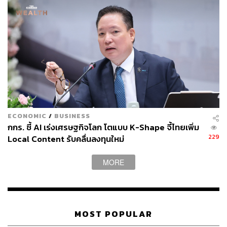
เปลี่ยนแปลงครั้งใหญ่จาก AI โดยสุไลมานเตือนอีกว่า การเตรี
ยมรับมือที่ดีที่สุดนั้น มนุษย์จำเป็นต้องเรียนรู้ที่จะทำงานกับ AI
ให้สอดคล้องกับชีวิตประจำวันและอาชีพ อาจเริ่มต้นด้วยการ
เรียนรู้ AI ออนไลน์ฟรี ไม่ว่าจะเป็น ChatGPT, โมเดลภาษา,
หลักสูตรออนไลน์ เพื่อเรียนรู้ทักษะ AI เช่น Prompt
Engineering
ในตอนท้ายของหนังสือ สุไลมานย้ำว่า นี่คือความท้าทายที่ยิ่ง
ใหญ่ของ AI ที่จะเข้ามาเปลี่ยนแปลงรูปแบบการใช้ชีวิต
ประจำวันในศตวรรษนี้และศตวรรษต่อๆ ไป และวันนี้เริ่มเห็น
ECONOMIC
/
BUSINESS
แล้วว่าไม่ใช่เรื่องที่เกินจริงอีกต่อไปแล้ว
กกร. ชี้ AI เร่งเศรษฐกิจโลก โตแบบ K-Shape จี้ไทยเพิ่ม
229
Local Content รับคลื่นลงทุนใหม่
อ้างอิง:
https://www.cnbc.com/2025/01/21/bill-gates-my-favor
MORE
ite-book-on-ai.html
สามารถติดตาม THE STANDARD WEALTH
MOST POPULAR
ผ่านแอปพลิเคชันต่างๆ ที่คุณสะดวกหรือใช้งานอยู่แล้วได้เลย