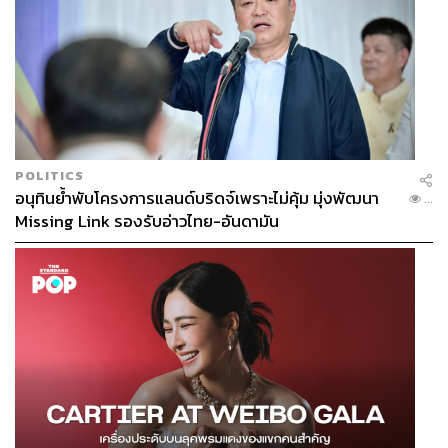
POLITICS
อนุทินย้ำพับโครงการแลนด์บริดจ์เพราะไม่คุ้ม มุ่งพัฒนา
...
Missing Link รองรับอ่าวไทย-อันดามัน