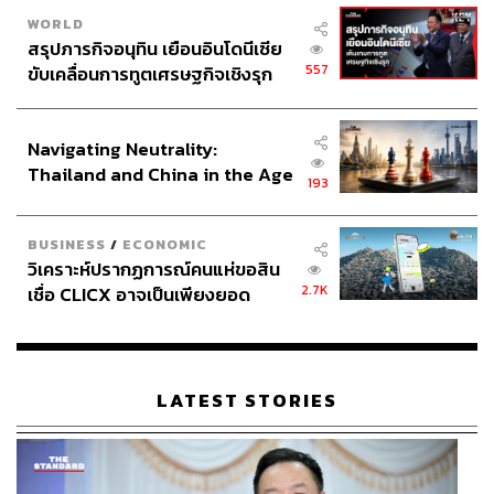
WORLD
สรุปภารกิจอนุทิน เยือนอินโดนีเซีย
557
ขับเคลื่อนการทูตเศรษฐกิจเชิงรุก
ประกาศหุ้นส่วนยุทธศาสตร์ไทย –
อินโดนีเซีย
Navigating Neutrality:
Thailand and China in the Age
193
of a New Global Order
BUSINESS
/
ECONOMIC
วิเคราะห์ปรากฏการณ์คนแห่ขอสิน
2.7K
เชื่อ CLICX อาจเป็นเพียงยอด
ภูเขาน้ำแข็ง ของปัญหาหนี้ครัว
เรือนไทยที่ถูกซุกไว้
LATEST STORIES