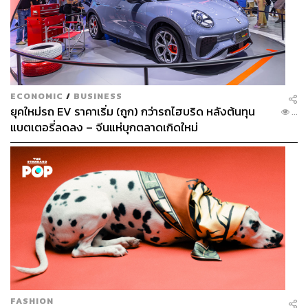
TAGS:
แนะนำหนังสือ
Microsoft
Bill Gates
หนังสือ
ECONOMIC
/
BUSINESS
ยุคใหม่รถ EV ราคาเริ่ม (ถูก) กว่ารถไฮบริด หลังต้นทุน
...
แบตเตอรี่ลดลง – จีนแห่บุกตลาดเกิดใหม่
5.2K
ABOUT THE AUTHOR
ตฤณ ตารพล
Junior Content Creator ประจำกอง
บรรณาธิการข่าว THE STANDARD
WEALTH
FASHION