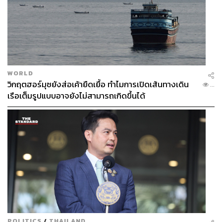
WORLD
วิกฤตฮอร์มุซยังส่อเค้ายืดเยื้อ ทำไมการเปิดเส้นทางเดิน
...
เรือเต็มรูปแบบอาจยังไม่สามารถเกิดขึ้นได้
Gates ชี้ว่า หนังสือเล่มนี้อาจไม่ได้เหมาะกับทุกคน เพราะทั้ง
แพงและยังมีขนาดใหญ่อย่างกับน้องหมา แต่หากคุณเป็น
แฟนคลับหรือคนรักของคุณเป็นแฟนคลับของ Roger
Federer นักเทนนิสชื่อดัง ก็นับว่าเป็นหนังสือที่ยอดเยี่ยมทั้งใน
POLITICS
/
THAILAND