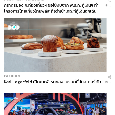
แง่ชีวิตและแง่มุมการทำงานของเขา
ภราดรมอง ก.ท่องเที่ยวฯ ขอใช้งบจาก พ.ร.ก. กู้เงินฯ ทำ
...
โครงการไทยเที่ยวไทยพลัส ถือว่าเข้าเกณฑ์กู้เงินฉุกเฉิน
Gates กล่าวว่า ตัวเขาเองคิดว่าเข้าใจเกี่ยวกับแง่มุมของ
Federer กับเทนนิสมากพอสมควรแล้ว แต่ในเล่มนี้จะได้เรียน
รู้เกี่ยวกับช่วงเวลาในยุคแรกของ Federer กับเทนนิสเยอะพอ
สมควร ทั้งยังมีรูปภาพที่ไม่สามารถหาได้จากที่ไหนอีก มันจะ
เป็นเหมือนของขวัญล้ำค่าสำหรับแฟนคลับเทนนิสเลยทีเดียว
อ้างอิง:
https://www.gatesnotes.com/Holiday-Books-2024
https://www.cnbc.com/2024/12/03/bill-gates-holiday-r
eading-list-2024-books-to-keep-you-warm-in-winter.h
tml
FASHION
Karl Lagerfeld เปิดคาเฟ่แรกของแบรนด์ที่อัมสเตอร์ดัม
...
สามารถติดตาม THE STANDARD WEALTH
ผ่านแอปพลิเคชันต่างๆ ที่คุณสะดวกหรือใช้งานอยู่แล้วได้เลย