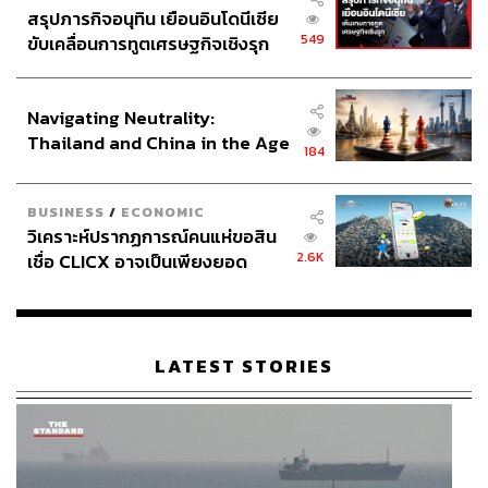
ผ่านความวุ่นวายได้อย่างยอดเยี่ยม จนหนังสือเล่มดังกล่าวติด
สรุปภารกิจอนุทิน เยือนอินโดนีเซีย
549
อันดับขายดีเล่มล่าสุด
ขับเคลื่อนการทูตเศรษฐกิจเชิงรุก
ประกาศหุ้นส่วนยุทธศาสตร์ไทย –
อินโดนีเซีย
โดย Gates เทียบเคียงเหตุการณ์ในยุค 1960 ของหนังสือเล่ม
Navigating Neutrality:
นี้กับปัจจุบันว่ามีความคล้ายคลึงกัน ทั้งความปั่นป่วนทางการ
Thailand and China in the Age
เมืองและความขัดแย้งระหว่างเจเนอเรชันที่ใครก็ตาม
184
of a New Global Order
สามารถเรียนรู้ได้
BUSINESS
/
ECONOMIC
An Unfinished Love Story
ไม่เพียงให้บทเรียนทางการเมือง
วิเคราะห์ปรากฏการณ์คนแห่ขอสิน
เท่านั้น แต่ยังรวมไปถึงเรื่องราวความรักอันแสนอบอุ่นของคู่
2.6K
เชื่อ CLICX อาจเป็นเพียงยอด
แต่งงานที่รักกันในหนังสือเล่มเดียวกันอีกด้วย
ภูเขาน้ำแข็ง ของปัญหาหนี้ครัว
เรือนไทยที่ถูกซุกไว้
Federer โดย Doris Henkel
LATEST STORIES