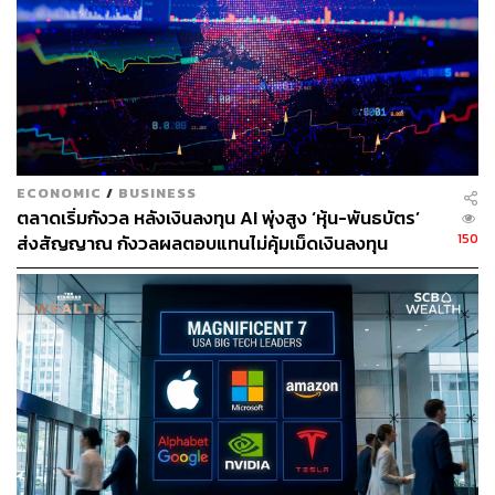
Gates ไม่เพียงยกให้หนังสือ
The Coming Wave
เป็นหนังสือ
เล่มโปรดของเขาที่เกี่ยวกับ AI (Artificial Intelligence) แต่ยัง
ECONOMIC
/
BUSINESS
เป็นหนึ่งในเล่มที่เขามักแนะนำให้ใครก็ตามที่ต้องการเข้าใจ
ตลาดเริ่มกังวล หลังเงินลงทุน AI พุ่งสูง ‘หุ้น-พันธบัตร’
พัฒนาการเกี่ยวกับเทคโนโลยีด้านปัญญาประดิษฐ์
150
ส่งสัญญาณ กังวลผลตอบแทนไม่คุ้มเม็ดเงินลงทุน
Suleyman เป็นผู้ร่วมก่อตั้ง AI Research Lab อย่าง
DeepMind และดำรงตำแหน่งประธานเจ้าหน้าที่บริหารของ
Microsoft AI ในปัจจุบัน เขานำประสบการณ์ในอุตสาหกรรม
AI มาเล่าร่วมไปกับพัฒนาการของวงการการแพทย์อย่าง
Gene Editing (การแก้ไขพันธุกรรม) และ Biotechnology ว่า
จะเข้ามาเปลี่ยนแปลงสังคมในทุกด้านอย่างไร
ไม่เพียงเท่านั้น หนังสือเล่มนี้ยังให้มุมมองที่หาได้ยาก เพราะ