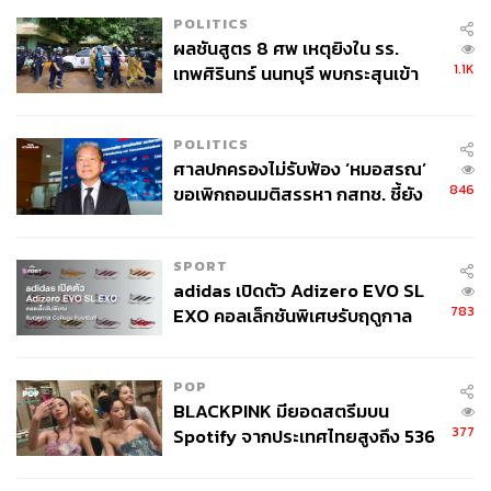
ไม่เพียงแค่เสนอปัญหาเท่านั้น แต่ Haidt ยังเสนอทางออกที่น่า
POLITICS
ผลชันสูตร 8 ศพ เหตุยิงใน รร.
เก็บไปพิจารณาไว้อีกด้วยเช่นกัน ตัวอย่างเช่น การทำงานวิจัย
1.1K
เทพศิรินทร์ นนทบุรี พบกระสุนเข้า
เกี่ยวกับผลของเทคโนโลยีเหล่านี้เพิ่ม หรือการออกแนวทาง
จุดสำคัญ ‘ศีรษะ-หน้าอก’ ครูถูกยิง
บังคับเกี่ยวกับการจำกัดการเข้าถึงเทคโนโลยีเหล่านี้ตามอายุ
4 นัด จากระยะไกล
รวมไปถึงการทำให้สังคมตระหนักเกี่ยวกับปัญหาดังกล่าวเพิ่ม
POLITICS
ขึ้น และแนวโน้มของปัญหาที่จะเกิดขึ้นในอนาคต ว่าเราจะ
ศาลปกครองไม่รับฟ้อง ‘หมอสรณ’
สามารถแก้ปัญหาได้อย่างไร
846
ขอเพิกถอนมติสรรหา กสทช. ชี้ยัง
ไม่ใช่ผู้เดือดร้อนเสียหาย
An Unfinished Love Story โดย Doris Kearns
Goodwin
SPORT
adidas เปิดตัว Adizero EVO SL
783
EXO คอลเล็กชันพิเศษรับฤดูกาล
College Football
POP
BLACKPINK มียอดสตรีมบน
377
Spotify จากประเทศไทยสูงถึง 536
ล้านครั้ง ตลอด 10 ปีที่ผ่านมา