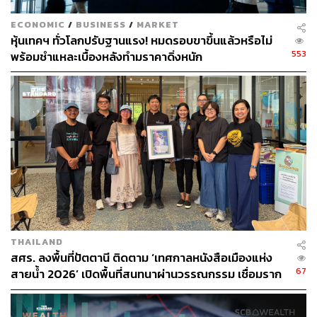
เล่าเกี่ยวกับทั้งโอกาสและความเสี่ยงที่รออยู่อย่างตรงไปตรง
มา ว่าต้องเตรียมและระวังความเสี่ยงอะไรบ้าง เพื่อให้
ECONOMIC
/
BUSINESS
/
MARKET
สามารถเกิดประโยชน์สูงสุดจากเทคโนโลยีดังกล่าวโดยไม่
หุ้นเทคฯ ทั่วโลกปรับฐานแรง! หมดรอบขาขึ้นแล้วหรือไม่
เป็นภัยต่อมนุษยชาติ
553
พร้อมชำแหละเบื้องหลังทำมราคาดิ่งหนัก
The Anxious Generation โดย Jonathan Haidt
THAILAND
สศร. ลงพื้นที่ปัตตานี ติดตาม ‘เทศกาลหนังสือเมืองแห่ง
67
สายน้ำ 2026’ เปิดพื้นที่สนทนาผ่านวรรณกรรม เชื่อมราก
วัฒนธรรมสู่อนาคต