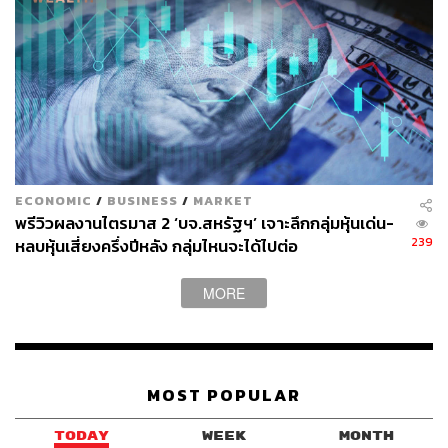
Haidt เป็นนักจิตวิทยาประจำ New York University เขา
ECONOMIC
/
BUSINESS
/
MARKET
อธิบายผ่านหนังสือเล่มนี้ว่า การเกิดขึ้นของสมาร์ทโฟนและ
พรีวิวผลงานไตรมาส 2 ‘บจ.สหรัฐฯ’ เจาะลึกกลุ่มหุ้นเด่น-
การเข้าถึงโซเชียลมีเดียอย่างแพร่หลายมีผลต่อโรคทาง
239
หลบหุ้นเสี่ยงครึ่งปีหลัง กลุ่มไหนจะได้ไปต่อ
จิตเวชของเด็กรุ่นใหม่อย่างมาก ทำให้ Gen Z เผชิญกับภาวะ
ซึมเศร้าและความโดดเดี่ยวเพิ่มขึ้นอย่างมาก
MORE
โดย Gates ยกให้หนังสือเล่มนี้เป็น ‘Must Read’ สำหรับทั้งผู้
ปกครองและครู เนื่องจาก Gates กังวลว่า ภาวะที่เป็นอยู่ใน
ตอนนี้จะกระทบต่อศักยภาพในการคิดและสมาธิของ Gen Z
MOST POPULAR
ตามงานวิจัยที่เผยว่า เทคโนโลยีมีส่วนในการลดระยะเวลา
ของสมาธิได้
TODAY
WEEK
MONTH