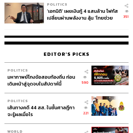
POLITICS
‘เอกนิติ’ เผยเงินกู้ 4 แสนล้าน โฟกัส
351
เปลี่ยนผ่านพลังงาน ลุ้น ‘ไทยช่วย
ไทยพลัส’ เฟส 2 รอประเมินความ
เหมาะสม
EDITOR'S PICKS
POLITICS
มหากาพย์โกงข้อสอบท้องถิ่น ก่อน
590
เดินหน้าสู่จุดจบในสัปดาห์นี้
Goodwin เป็นนักเขียนที่ได้รางวัลอันยิ่งใหญ่สำหรับนักเขียน
อย่าง Pulitzer Prizes เขานำเรื่องราวชีวิตการแต่งงานของตัว
POLITICS
เองกับ Richard Goodwin อดีตผู้ช่วยทำเนียบขาว และนัก
เส้นทางคดี 44 สส. ในชั้นศาลฎีกา
เขียนสุนทรพจน์ให้ประธานาธิบดี John F. Kenedy และ
221
จะรู้ผลเมื่อไร
Lyndon B. Johnson ผ่านหนังสือ
An Unfinished Love Story
โดยมีวิธีการเล่าเรื่องที่ผสมผสานทั้งชีวประวัติส่วนตัวและ
เหตุการณ์จริงของประธานาธิบดีสหรัฐอเมริกาที่พาประเทศ
WORLD