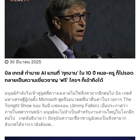
30 มีนาคม 2025
บิล เกตส์ ทำนาย AI แทนที่ ‘ทุกงาน’ ใน 10 ปี หมอ-ครู ก็ไม่รอด
กลายเป็นความเชี่ยวชาญ ‘ฟรี’ ใครๆ ก็เข้าถึงได้
มนุษย์กำลังวิ่งเข้าสู่ยุคที่ความฉลาดไม่ใช่สิ่งหายากอีกต่อไป บิล เกตส์
มหาเศรษฐีผู้ก่อตั้ง Microsoft พูดถึงอนาคตที่น่าตื่นตาในรายการ The
Tonight Show ของ จิมมี แฟลลอน (Jimmy Fallon) เมื่อประกาศว่า
ภายในทศวรรษหน้า มนุษย์จะไม่จำเป็นสำหรับงานส่วนใหญ่ในโลกอีก
ต่อไป เกตส์อธิบายว่า ปัจจุบันความเชี่ยวชาญยังคงเป็นสิ่งหายาก
สังเกตได้จากเรายังต้องพ...