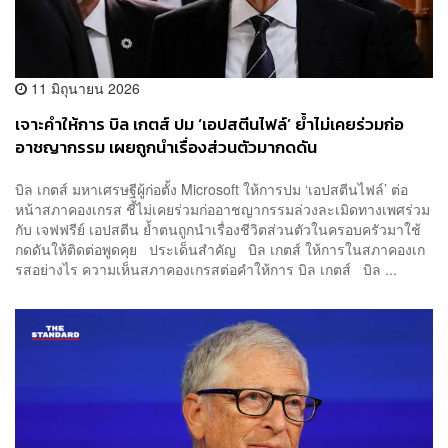
11 มิถุนายน 2026
เจาะคำให้การ บิล เกตส์ ปม ‘เอปสตีนไฟล์’ ย้ำไม่เคยร่วมก่อ
อาชญากรรม เผยถูกนำเรื่องส่วนตัวมากดดัน
บิล เกตส์ มหาเศรษฐีผู้ก่อตั้ง Microsoft ให้การปม ‘เอปสตีนไฟล์’ ต่อ
หน้าสภาคองเกรส ชี้ไม่เคยร่วมก่ออาชญากรรมล่วงละเมิดทางเพศร่วม
กับ เจฟฟรีย์ เอปสตีน ย้ำตนถูกนำเรื่องชีวิตส่วนตัวในครอบครัวมาใช้
กดดันให้ติดต่อพูดคุย ประเด็นสำคัญ บิล เกตส์ ให้การในสภาคองเก
รสอย่างไร ความเห็นสภาคองเกรสต่อคำให้การ บิล เกตส์ บิล ...