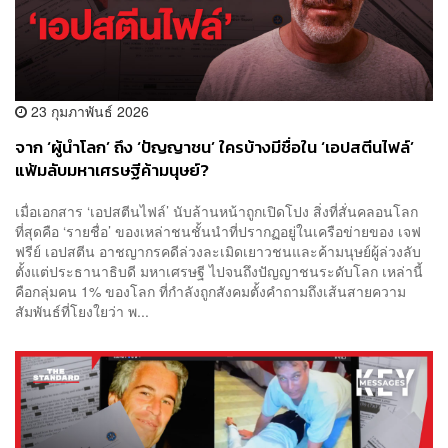
23 กุมภาพันธ์ 2026
จาก ‘ผู้นำโลก’ ถึง ‘ปัญญาชน’ ใครบ้างมีชื่อใน ‘เอปสตีนไฟล์’
แฟ้มลับมหาเศรษฐีค้ามนุษย์?
เมื่อเอกสาร ‘เอปสตีนไฟล์’ นับล้านหน้าถูกเปิดโปง สิ่งที่สั่นคลอนโลก
ที่สุดคือ ‘รายชื่อ’ ของเหล่าชนชั้นนำที่ปรากฏอยู่ในเครือข่ายของ เจฟ
ฟรีย์ เอปสตีน อาชญากรคดีล่วงละเมิดเยาวชนและค้ามนุษย์ผู้ล่วงลับ
ตั้งแต่ประธานาธิบดี มหาเศรษฐี ไปจนถึงปัญญาชนระดับโลก เหล่านี้
คือกลุ่มคน 1% ของโลก ที่กำลังถูกสังคมตั้งคำถามถึงเส้นสายความ
สัมพันธ์ที่โยงใยว่า พ...