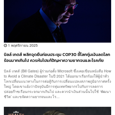
1 พฤศจิกายน 2025
บิลล์ เกตส์ พลิกจุดยืนก่อนประชุม COP30 ชี้โลกทุ่มเงินลดโลก
ร้อนมากเกินไป ควรหันไปแก้ปัญหาความยากจนและโรคภัย
แทน
บิลล์ เกตส์ (Bill Gates) ผู้ร่วมก่อตั้ง Microsoft ซึ่งเคยเขียนหนังสือ How
to Avoid a Climate Disaster ในปี 2021 ได้ออกมาเรียกร้องให้ผู้นำทั่ว
โลกเปลี่ยนแนวทางในการต่อสู้กับการเปลี่ยนแปลงสภาพภูมิอากาศครั้ง
ใหญ่ โดยเขาแย้งว่าปัจจุบันมีการทุ่มเททรัพยากรไปกับการลดการ
ปล่อยก๊าซเรือนกระจกมากเกินไป และควรนำเงินส่วนนั้นไปใช้ ‘พัฒนา
ชีวิต’ และขจัดความยากจนและโร...