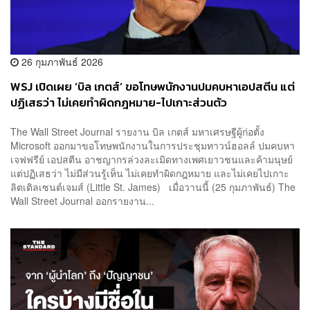
26 กุมภาพันธ์ 2026
WSJ เปิดเผย ‘บิล เกตส์’ ขอโทษพนักงานปมคบหาเอปสตีน แต่
ปฏิเสธว่า ไม่เคยทำผิดกฎหมาย-ไปเกาะส่วนตัว
The Wall Street Journal รายงาน บิล เกตส์ มหาเศรษฐีผู้ก่อตั้ง
Microsoft ออกมาขอโทษพนักงานในการประชุมทาวน์ฮอลล์ ปมคบหา
เจฟฟรีย์ เอปสตีน อาชญากรล่วงละเมิดทางเพศเยาวชนและค้ามนุษย์
แต่ปฏิเสธว่า ไม่มีส่วนรู้เห็น ไม่เคยทำผิดกฎหมาย และไม่เคยไปเกาะ
ลิตเติลเซนต์เจมส์ (Little St. James) เมื่อวานนี้ (25 กุมภาพันธ์) The
Wall Street Journal ออกรายงาน...