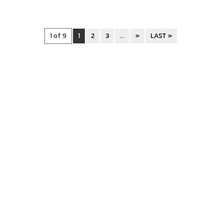
1 of 9
1
2
3
...
»
LAST »