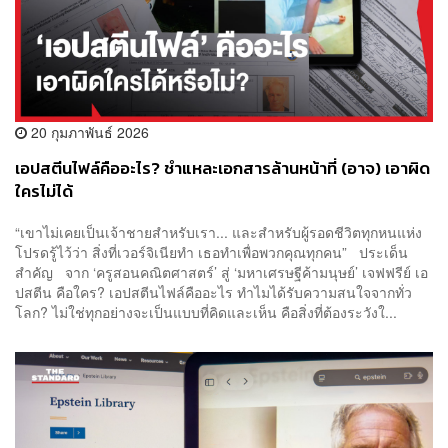
20 กุมภาพันธ์ 2026
เอปสตีนไฟล์คืออะไร? ชำแหละเอกสารล้านหน้าที่ (อาจ) เอาผิด
ใครไม่ได้
“เขาไม่เคยเป็นเจ้าชายสำหรับเรา... และสำหรับผู้รอดชีวิตทุกหนแห่ง
โปรดรู้ไว้ว่า สิ่งที่เวอร์จิเนียทำ เธอทำเพื่อพวกคุณทุกคน” ประเด็น
สำคัญ จาก ‘ครูสอนคณิตศาสตร์’ สู่ ‘มหาเศรษฐีค้ามนุษย์’ เจฟฟรีย์ เอ
ปสตีน คือใคร? เอปสตีนไฟล์คืออะไร ทำไมได้รับความสนใจจากทั่ว
โลก? ไม่ใช่ทุกอย่างจะเป็นแบบที่คิดและเห็น คือสิ่งที่ต้องระวังใ...