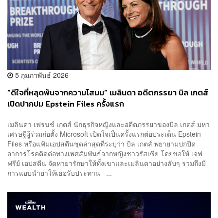
5 กุมภาพันธ์ 2026
“ดีใจที่หลุดพ้นจากความโสมม” เมลินดา อดีตภรรยา บิล เกตส์
เปิดปากปม Epstein Files ครั้งแรก
เมลินดา เฟรนช์ เกตส์ นักธุรกิจหญิงและอดีตภรรยาของบิล เกตส์ มหา
เศรษฐีผู้ร่วมก่อตั้ง Microsoft เปิดใจเป็นครั้งแรกต่อประเด็น Epstein
Files หรือแฟ้มเอปสตีนชุดล่าสุดที่ระบุว่า บิล เกตส์ พยายามปกปิด
อาการโรคติดต่อทางเพศสัมพันธ์จากหญิงชาวรัสเซีย โดยขอให้ เจฟ
ฟรีย์ เอปสตีน จัดหายารักษาให้ทั้งเขาและเมลินดาอย่างลับๆ รวมถึงมี
การแอบนำยาให้เธอรับประทาน ...