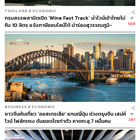
ไวน์บาร์ในย่านเพลินจิตที่เน้นเนเชอรัลไวน์เท่านั้น โดยที่นี่ได้
THAILAND
/
ECONOMIC
อดีตซอมเมอลิเยร์จาก Gaggan เป็นผู้คัดสรรไวน์และแนะนำ
กรมสรรพสามิตเปิด ‘Wine Fast Track’ นำไวน์เข้าไทยไม่
ขวดที่ถูกใจให้ลูกค้าทุกคนที่มานั่งชิลที่ร้าน นอกจากนี้ยังได้
568
ถึง 10 ลิตร แจ้งภาษีออนไลน์ได้ นำร่องสุวรรณภูมิ-
เพื่อนฝูงแก๊งเชฟจากหลายร้านมาออกแบบเมนูทาปาสต่างๆ
ดอนเมือง
ให้จับคู่กับเครื่องดื่มอีกด้วย
อ่านรีวิวฉบับเต็มได้ที่
https://thestandard.co/mod-kaew-win
e-bar/
ดูรายละเอียดเพิ่มเติมได้ที่
https://www.facebook.com/ModK
aewBKK/
BUSINESS
/
ECONOMIC
ชาวจีนหันเที่ยว ‘ออสเตรเลีย’ แทนญี่ปุ่น ช่วงตรุษจีน เสน่ห์
297
ไวน์ ไฟล์ทตรง ดันยอดโตเท่าตัว คาดทะลุ 7 หมื่นคน