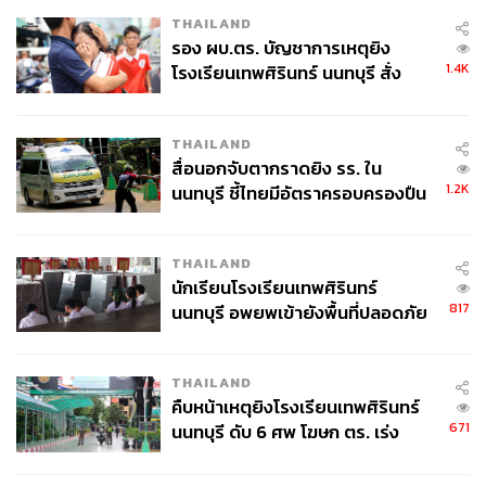
เชอรัลไวน์หรือไบโอไดนามิกไวน์ นอกจากนี้เรื่องอาหารก็
THAILAND
จริงจังไม่แพ้กัน ไม่ว่าคุณจะอยากได้ดินเนอร์มื้อหนัก หรือ
รอง ผบ.ตร. บัญชาการเหตุยิง
จุบจิบแกล้มเครื่องดื่มที่นี่มีให้เลือกครบ
1.4K
โรงเรียนเทพศิรินทร์ นนทบุรี สั่ง
ค้นหา 2 รอบยืนยันไร้คนติดค้าง พบ
อ่านรีวิวฉบับเต็มได้ที่
https://thestandard.co/taste-marchwo
ศพปู่-ย่าที่บ้านพักผู้ก่อเหตุ
od/
THAILAND
สื่อนอกจับตากราดยิง รร. ใน
ดูรายละเอียดเพิ่มเติมได้ที่
https://www.facebook.com/march
1.2K
นนทบุรี ชี้ไทยมีอัตราครอบครองปืน
woodbkk
สูงในระดับต้นของภูมิภาค
THAILAND
นักเรียนโรงเรียนเทพศิรินทร์
817
นนทบุรี อพยพเข้ายังพื้นที่ปลอดภัย
ชั่วคราว หลังเหตุใช้อาวุธปืนภายใน
โรงเรียนคลี่คลาย
THAILAND
คืบหน้าเหตุยิงโรงเรียนเทพศิรินทร์
671
นนทบุรี ดับ 6 ศพ โฆษก ตร. เร่ง
สอบปมขโมยปืนปู่ก่อเหตุ