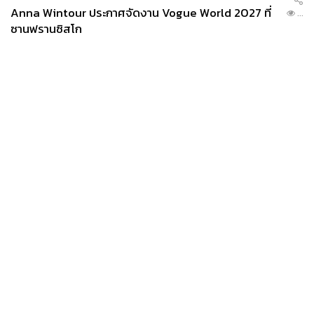
ABOUT THE PHOTOGRAPHER
Anna Wintour ประกาศจัดงาน Vogue World 2027 ที่
...
นวลตา วงศ์เจริญ
ซานฟรานซิสโก
The Standardth’s Portrait Photographer
News
Wealth
Pop
Podcast
Video
Now
Opinion
Careers
Events
Privacy
About
Contact
Policy
FOR
ADVERTISING
MEMBERSHIP