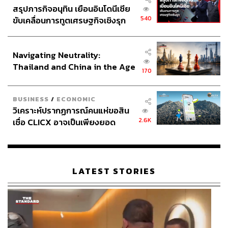
สรุปภารกิจอนุทิน เยือนอินโดนีเซีย
ที่นี่เน้นเรื่องของดอกไม้เป็นหลักในเวลากลางวัน แต่มี
540
ขับเคลื่อนการทูตเศรษฐกิจเชิงรุก
รายการของไวน์ให้ซื้อกลับและนั่งที่ร้านได้ เราแนะนำว่า
ประกาศหุ้นส่วนยุทธศาสตร์ไทย –
ติดต่อเข้าไปสอบถามและจองก่อนจะดีที่สุด เพราะที่นั่งจำกัด
อินโดนีเซีย
Navigating Neutrality:
อ่านรีวิวฉบับเต็มได้ที่
https://thestandard.co/mala-bkk/
Thailand and China in the Age
170
ดูรายละเอียดเพิ่มเติมได้ที่
https://instagram.com/malabkk
of a New Global Order
BUSINESS
/
ECONOMIC
วิเคราะห์ปรากฏการณ์คนแห่ขอสิน
2.6K
เชื่อ CLICX อาจเป็นเพียงยอด
ภูเขาน้ำแข็ง ของปัญหาหนี้ครัว
เรือนไทยที่ถูกซุกไว้
LATEST STORIES