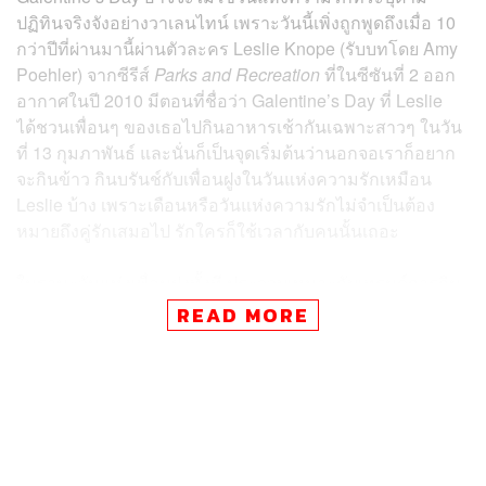
ปฏิทินจริงจังอย่างวาเลนไทน์ เพราะวันนี้เพิ่งถูกพูดถึงเมื่อ 10
กว่าปีที่ผ่านมานี้ผ่านตัวละคร Leslie Knope (รับบทโดย Amy
Poehler) จากซีรีส์
Parks and Recreation
ที่ในซีซันที่ 2 ออก
อากาศในปี 2010 มีตอนที่ชื่อว่า Galentine’s Day ที่ Leslie
ได้ชวนเพื่อนๆ ของเธอไปกินอาหารเช้ากันเฉพาะสาวๆ ในวัน
ที่ 13 กุมภาพันธ์ และนั่นก็เป็นจุดเริ่มต้นว่านอกจอเราก็อยาก
จะกินข้าว กินบรันช์กับเพื่อนฝูงในวันแห่งความรักเหมือน
Leslie บ้าง เพราะเดือนหรือวันแห่งความรักไม่จำเป็นต้อง
หมายถึงคู่รักเสมอไป รักใครก็ใช้เวลากับคนนั้นเถอะ
ในฐานะวันแห่งเพื่อนฝูงทั้งที ประจวบเหมาะกับเทรนด์การกิน
ดื่มที่ดูเหมือนว่าทุกวันนี้นักจิบทั่วโลกจะให้ความสนใจกับเน
READ MORE
เชอรัลไวน์มากขึ้น แถมบ้านเราก็มีร้านใหม่ๆ ที่โฟกัสเฉพาะ
เครื่องดื่มชนิดนี้เพิ่มมากขึ้นอย่างน่าสนใจ Galentine’s ปีนี้
หากใครยังเลือกร้านฉลองอยู่ ลองเปลี่ยนบรรยากาศตามลิสต์
ร้านใหม่ของเราดูได้เลย