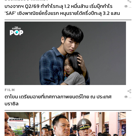
ด้วยความที่พื้นที่ค่อนข้างเล็ก เราแนะนำให้จองไปก่อนจะดี
บางจากฯ Q2/69 ทำกำไรทะลุ 1.2 หมื่นล้าน เริ่มบุ๊กกำไร
...
ที่สุด
‘SAF’ เชิงพาณิชย์ครั้งแรก หนุนรายได้ครึ่งปีทะลุ 3.2 แสน
ล้าน
ดูรายละเอียดเพิ่มเติมได้ที่
https://instagram.com/all.cats.all.
bats?utm_medium=copy_link
TAGS:
Bar
บาร์
Wine
Galentine’s Day
FILM
ตาโขน เตรียมฉายที่เทศกาลภาพยนตร์ไทย ณ ประเทศ
...
บราซิล
423
ABOUT THE AUTHOR