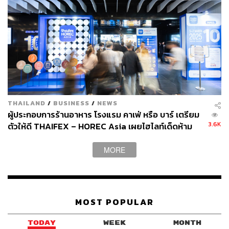
THAILAND
/
BUSINESS
/
NEWS
ผู้ประกอบการร้านอาหาร โรงแรม คาเฟ่ หรือ บาร์ เตรียม
3.6K
ตัวให้ดี THAIFEX – HOREC Asia เผยไฮไลท์เด็ดห้าม
พลาดพร้อมวันจัดงานปี 2026
MORE
Marchwood
Marchwood คือไวน์บาร์น้องใหม่ที่ย้ายจากสาขาเดิมใน
เอกมัยมาอยู่บนชั้น 3 ของ The Strand Thonglor คอนโดหรู
ติดปากซอยทองหล่อ ที่นี่ได้พาร์ตเนอร์ร้านที่ทำธุรกิจนำเข้า
MOST POPULAR
ไวน์ ทำให้ Marchwood ยึดมั่นในหลักการเลือกสินค้าที่ดี ด้วย
ราคาที่สมเหตุสมผล มีให้เลือกหลากหลาย โดยเฉพาะสายเน
TODAY
WEEK
MONTH