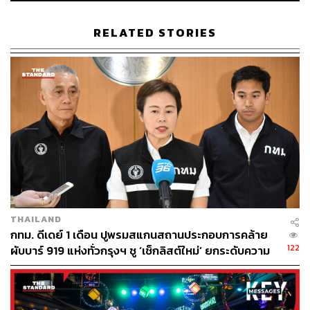
เมรัย คือร้านอาหารของเชฟต้น-ธิติฏฐ์ ทัศนาขจร แห่งร้านมิ
RELATED STORIES
ชลิน 1 ดาว Le Du ที่ได้ปรับโฉมตึกเก่าแห่งย่านท่าเตียนให้
กลายเป็นเมรัย บริเวณชั้นล่าง และ นุสรา Chef’s Table ที่
เสิร์ฟอาหารสูตรคุณยายนุสราของเชฟ
ความน่ารักของเมรัยคือ ที่นี่เรียกได้ว่าเป็นเนเชอรัลไวน์บาร์
แห่งแรกในย่านท่าเตียนที่เน้นการเสิร์ฟไวน์ไบโอไดนามิก
(Biodynamic) ไวน์ธรรมชาติ (Natural Wine) และไวน์
ออร์แกนิก (Organic Wine) คู่กับผัดไทยรสแซ่บสูตรที่เชฟต้น
ชอบกิน โดยตอนนี้คุณเลือกชิลได้ทั้งสองสาขา ท่าเตียนและ
วิทยุ ภายในร้านอาหาร Baan
THAILAND
อ่านรีวิวฉบับเต็มได้ที่
https://thestandard.co/mayrai/
กทม. ดีเดย์ 1 เดือน ปูพรมสแกนสถานประกอบการคล้าย
ดูรายละเอียดเพิ่มเติมได้ที่
https://www.facebook.com/mayrai
122
ผับบาร์ 919 แห่งทั่วกรุงฯ ชู ‘เช็กลิสต์ใหม่’ ยกระดับความ
bkk
ปลอดภัย