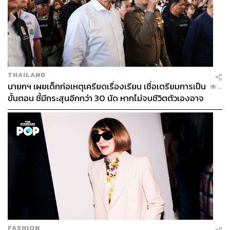
วรรษชล คัวดรี้
Lifestyle Editor ประจำกอง THE STANDARD
POP
ABOUT THE PHOTOGRAPHER
สรรเสริญ เกรียงปริญญากิจ
THAILAND
นักเขียนที่สนใจเรื่องอาหารการกินพอๆ กับ
นายกฯ เผยเด็กก่อเหตุเครียดเรื่องเรียน เชื่อเตรียมการเป็น
...
การเมือง ชอบเดินถ่ายรูปตามถนน รักกา
ขั้นตอน ชี้มีกระสุนอีกกว่า 30 นัด หากไม่จบชีวิตตัวเองอาจ
รดื่มเนโกรนี สะสมปากกา และเป็นทาสแมว
สูญเสียเพิ่ม
ABOUT THE PHOTOGRAPHER
รัชพล ตันศิริ
Freelance Photographer
ABOUT THE PHOTOGRAPHER
สลัก แก้วเชื้อ
ช่างภาพประจำสำนักข่าว THE STANDARD
FASHION