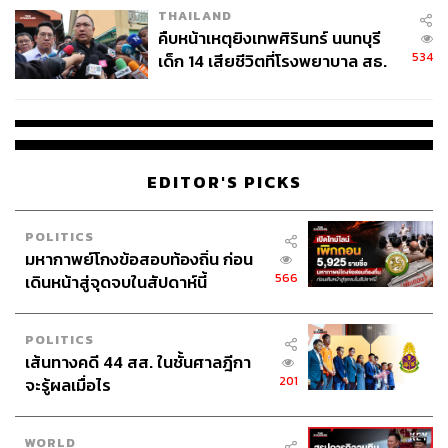
THAILAND
คืบหน้าเหตุยิงเทพศิรินทร์ นนทบุรี
534
เด็ก 14 เสียชีวิตที่โรงพยาบาล สธ.
ยืนยันครูเสียชีวิต 5 ราย เจ็บ 22
ราย
EDITOR'S PICKS
POLITICS
Mala Flower & Wine
มหากาพย์โกงข้อสอบท้องถิ่น ก่อน
566
มาลาเป็นร้านดอกไม้ขนาดเล็กกะทัดรัดในซอยเจริญกรุง 43
เดินหน้าสู่จุดจบในสัปดาห์นี้
ที่เหมือนกับการผสมกันของสองสิ่งที่เหล่าพาร์ตเนอร์ทุกคน
ชื่นชอบอย่างดอกไม้และเนเชอร์รัลไวน์ ฟังดูอาจตั้งคำถามว่า
POLITICS
สองสิ่งนี้มาเจอกันได้อย่างไร แต่หลังจากที่ได้คุยกับ ฟีล-ชิด
เส้นทางคดี 44 สส. ในชั้นศาลฎีกา
ชนันท์ สุขพงษ์ หนึ่งในพาร์ตเนอร์ร้าน ก็พอจะสรุปได้ว่า
201
จะรู้ผลเมื่อไร
ความเคารพในธรรมชาติคือจุดที่เหมือนกันของทั้งสองที่พา
มันมาอยู่ด้วยกันที่นี่
WORLD