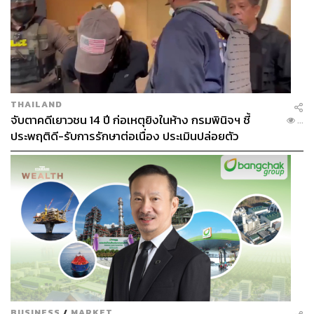
THAILAND
จับตาคดีเยาวชน 14 ปี ก่อเหตุยิงในห้าง กรมพินิจฯ ชี้
...
ประพฤติดี-รับการรักษาต่อเนื่อง ประเมินปล่อยตัว
All Cats All Bats
ชื่อใหม่แต่ไม่ใช่ใครที่ไหน All Cats All Bats คือไวน์บาร์ที่ (มี
เบียร์ด้วย) เสิร์ฟอาหารเม็กซิกัน จากทีมงาน Ku Bar ซึ่งหาก
คุณคุ้นเคยกับการเลือกไวน์ของ Ku Bar จะทราบว่าที่นี่เน้นเน
เชอรัลไวน์เป็นหลัก และจากการเสิร์ฟในค็อกเทลบาร์ในยุค
แรก เรื่องของไวน์ถูกแยกออกมากลายเป็น Kang Kao บริเวณ
ชั้น 2 ของตึก และต่อเนื่องกลายมาเป็นโปรเจกต์ล่าสุดอย่าง
All Cats All Bats ที่เพิ่งเปิดให้บริการเดือนพฤศจิกายน 2564
BUSINESS
/
MARKET