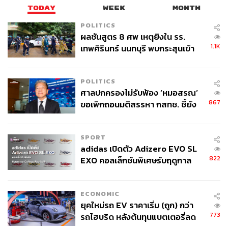
TODAY
WEEK
MONTH
POLITICS
ผลชันสูตร 8 ศพ เหตุยิงใน รร.
1.1K
เทพศิรินทร์ นนทบุรี พบกระสุนเข้า
จุดสำคัญ ‘ศีรษะ-หน้าอก’ ครูถูกยิง
4 นัด จากระยะไกล
POLITICS
ศาลปกครองไม่รับฟ้อง ‘หมอสรณ’
867
ขอเพิกถอนมติสรรหา กสทช. ชี้ยัง
ไม่ใช่ผู้เดือดร้อนเสียหาย
SPORT
adidas เปิดตัว Adizero EVO SL
822
EXO คอลเล็กชันพิเศษรับฤดูกาล
College Football
ECONOMIC
ยุคใหม่รถ EV ราคาเริ่ม (ถูก) กว่า
773
รถไฮบริด หลังต้นทุนแบตเตอรี่ลด