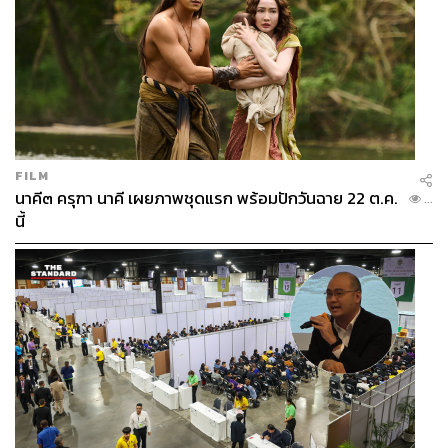
FILM
นาคี๓ ครุฑา นาคี เผยภาพชุดแรก พร้อมปักวันฉาย 22 ต.ค.
...
นี้