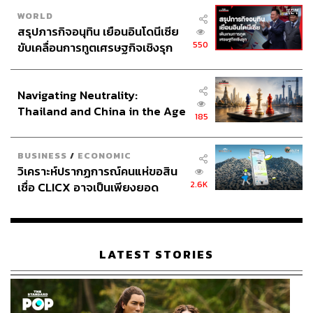
WORLD
สรุปภารกิจอนุทิน เยือนอินโดนีเซีย
550
ขับเคลื่อนการทูตเศรษฐกิจเชิงรุก
ประกาศหุ้นส่วนยุทธศาสตร์ไทย –
อินโดนีเซีย
Navigating Neutrality:
Thailand and China in the Age
185
of a New Global Order
BUSINESS
/
ECONOMIC
วิเคราะห์ปรากฏการณ์คนแห่ขอสิน
2.6K
เชื่อ CLICX อาจเป็นเพียงยอด
ภูเขาน้ำแข็ง ของปัญหาหนี้ครัว
เรือนไทยที่ถูกซุกไว้
LATEST STORIES