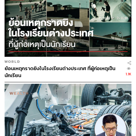
TAGS:
ดอนเมือง
Wine
สุวรรณภูมิ
ไวน์
ภาษีสรรพสามิต
ภาษีมูลค่าเพิ่ม
กรมสรรพสามิต
กรมศุลกากร
เครื่องดื่ม
พรชัย ฐีระเวช
Thailand
WORLD
ย้อนเหตุกราดยิงในโรงเรียนต่างประเทศ ที่ผู้ก่อเหตุเป็น
1.1K
นักเรียน
571
ABOUT THE AUTHOR
ปวริศ อำนวยพรไพศาล
Content Creator สำนักข่าว THE
STANDARD WEALTH