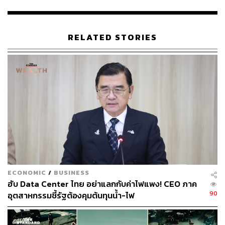
สำแดงสินค้า ชำระภาษี และรับแสตมป์สรรพสามิตตามขั้น
ตอนที่กฎหมายกำหนด
RELATED STORIES
กรมสรรพสามิตระบุว่า การเปิดใช้งานระบบ Wine Fast
Track ถือเป็นส่วนหนึ่งของการผลักดันนโยบายดิจิทัลภาครัฐ
และสอดคล้องกับแนวทาง “EXCISE EXerCISE” ที่มุ่งยก
ระดับการจัดเก็บภาษีและการให้บริการประชาชนด้วย
เทคโนโลยีดิจิทัล เพื่อเพิ่มความสะดวก รวดเร็ว โปร่งใส และ
รองรับพฤติกรรมการเดินทางระหว่างประเทศที่เพิ่มขึ้น
ภาพ:
Auster Pics / Shutterstock
สามารถติดตาม THE STANDARD WEALTH
ECONOMIC
/
BUSINESS
ผ่านแอปพลิเคชันต่างๆ ที่คุณสะดวกหรือใช้งานอยู่แล้วได้เลย
ฮับ Data Center ไทย อย่าแลกกับค่าไฟแพง! CEO ภาค
90
อุตสาหกรรมชี้รัฐต้องคุมต้นทุนน้ำ-ไฟ