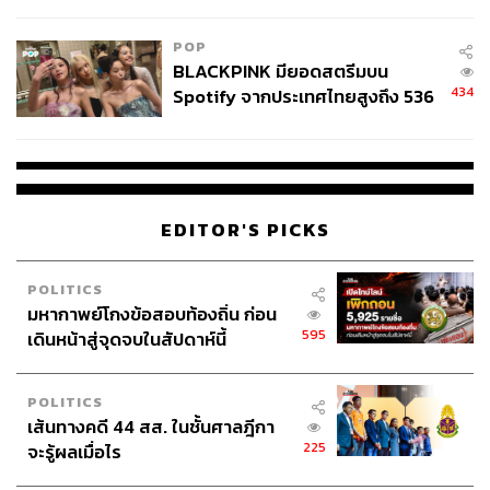
ลง - จีนแห่บุกตลาดเกิดใหม่
POP
BLACKPINK มียอดสตรีมบน
434
Spotify จากประเทศไทยสูงถึง 536
ล้านครั้ง ตลอด 10 ปีที่ผ่านมา
EDITOR'S PICKS
POLITICS
มหากาพย์โกงข้อสอบท้องถิ่น ก่อน
595
เดินหน้าสู่จุดจบในสัปดาห์นี้
POLITICS
เส้นทางคดี 44 สส. ในชั้นศาลฎีกา
225
จะรู้ผลเมื่อไร