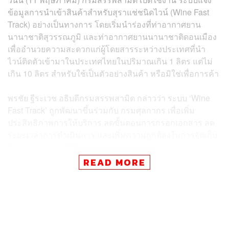
ข้อมูลการนำเข้าสินค้าสำหรับสุราแช่ชนิดไวน์ (Wine Fast
Track) อย่างเป็นทางการ โดยเริ่มนำร่องที่ท่าอากาศยาน
นานาชาติสุวรรณภูมิ และท่าอากาศยานนานาชาติดอนเมือง
เพื่ออำนวยความสะดวกแก่ผู้โดยสารระหว่างประเทศที่นำ
ไวน์ติดตัวเข้ามาในประเทศไทยในปริมาณเกิน 1 ลิตร แต่ไม่
เกิน 10 ลิตร สำหรับใช้เป็นตัวอย่างสินค้า หรือมิใช่เพื่อการค้า
พรชัย ฐีระเวช อธิบดีกรมสรรพสามิต กล่าวว่า ระบบ ‘Wine
Fast Track’ ถูกพัฒนาขึ้นร่วมกับ กรมศุลกากร เพื่อเพิ่ม
ประสิทธิภาพการให้บริการ ลดขั้นตอนการกรอกเอกสาร ลด
ระยะเวลาการดำเนินการ และเพิ่มความถูกต้องในการจัดเก็บ
ข้อมูลผ่านระบบดิจิทัล
READ MORE
ภายใต้ระบบดังกล่าว ผู้โดยสารสามารถตรวจสอบข้อมูล
มูลค่าสินค้า ภาษีสรรพสามิต อากรศุลกากร
ภาษีมูลค่าเพิ่ม
ภาษีท้องถิ่น รวมถึงเงินนำส่งเข้ากองทุนที่เกี่ยวข้อง พร้อม
ยืนยันรายการสินค้าและค่าภาษีอากรที่ต้องชำระผ่านระบบ
ออนไลน์ได้ล่วงหน้า ก่อนเดินทางเข้ารับบริการด้านพิธีการ