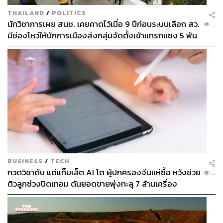
THAILAND
/
POLITICS
นักวิชาการเผย สนช. เคยคาดไว้เมื่อ 9 ปีก่อนระบบเลือก สว.
...
มีช่องโหว่ให้นักการเมืองส่งกลุ่มจัดตั้งเข้าแทรกแซง 5 พัน
ล้านยึดประเทศได้
BUSINESS
/
TECH
กวดวิชาดับ แต่แท็บเล็ต AI โต ผู้ปกครองจีนแห่ซื้อ หวังช่วย
...
ติวลูกช่วงปิดเทอม ดันยอดขายพุ่งทะลุ 7 ล้านเครื่อง