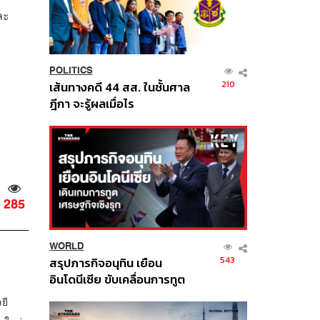
ละ
POLITICS
210
เส้นทางคดี 44 สส. ในชั้นศาล
ฎีกา จะรู้ผลเมื่อไร
285
WORLD
543
สรุปภารกิจอนุทิน เยือน
อินโดนีเซีย ขับเคลื่อนการทูต
เศรษฐกิจเชิงรุก ประกาศหุ้น
ยี
ส่วนยุทธศาสตร์ไทย –