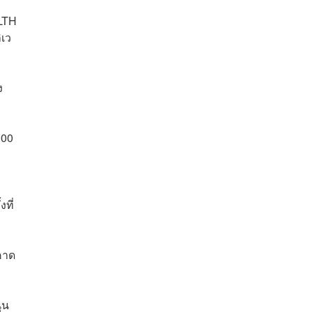
ALTH
เว
ง
000
ที่
คาด
ุน