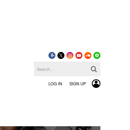
LOG IN
SIGN UP