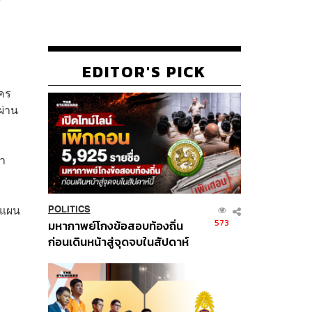
EDITOR'S PICK
ัคร
ผ่าน
ษา
งแผน
POLITICS
573
มหากาพย์โกงข้อสอบท้องถิ่น
ก่อนเดินหน้าสู่จุดจบในสัปดาห์
นี้