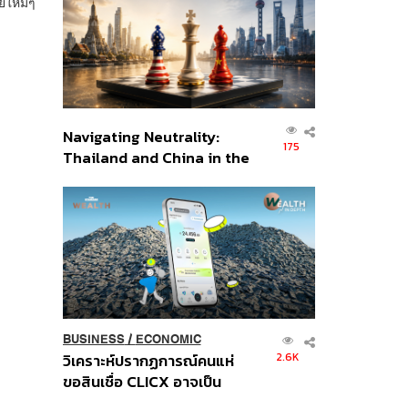
ยใหม่ๆ
อินโดนีเซีย
Navigating Neutrality:
175
Thailand and China in the
Age of a New Global
Order
BUSINESS
/
ECONOMIC
2.6K
วิเคราะห์ปรากฏการณ์คนแห่
ขอสินเชื่อ CLICX อาจเป็น
เพียงยอดภูเขาน้ำแข็ง ของ