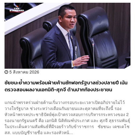
5 สิงหาคม 2026
ชัยชนะย้ำความพร้อมฝ่ายค้านซักฟอกรัฐบาลช่วงปลายปี เน้น
ตรวจสอบผลงานเอกนิติ-ศุภจี ด้านปากท้องประชาชน
แกนนำพรรคร่วมฝ่ายค้านเริ่มวางกรอบระยะเวลาเปิดอภิปรายไม่ไว้
วางใจรัฐบาล ช่วงระหว่างเดือนกันยายนและตุลาคมที่จะถึงนี้ รอง
หัวหน้าพรรคประชาธิปัตย์พุ่งเป้าตรวจสอบการบริหารกระทรวงของ 2
รองนายกรัฐมนตรี คือ เอกนิติ นิติทัณฑ์ประภาศ และ ศุภจี สุธรรมพันธุ์
ในประเด็นความสัมพันธ์ที่มีรอยร้าวกับข้าราชการ ชัยชนะ เดชเดโช
สส. แบบบัญชีรายชื่อ และรองหัวหน้...