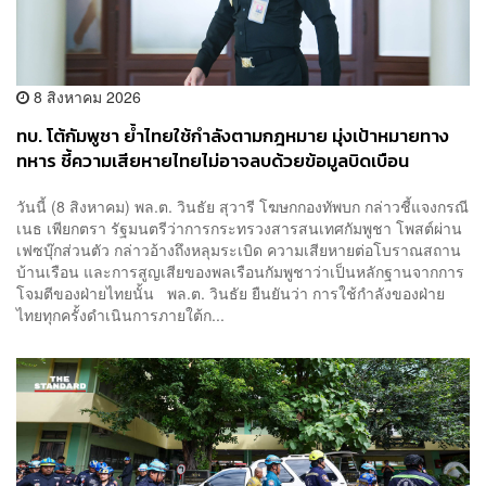
8 สิงหาคม 2026
ทบ. โต้กัมพูชา ย้ำไทยใช้กำลังตามกฎหมาย มุ่งเป้าหมายทาง
ทหาร ชี้ความเสียหายไทยไม่อาจลบด้วยข้อมูลบิดเบือน
วันนี้ (8 สิงหาคม) พล.ต. วินธัย สุวารี โฆษกกองทัพบก กล่าวชี้แจงกรณี
เนธ เพียกตรา รัฐมนตรีว่าการกระทรวงสารสนเทศกัมพูชา โพสต์ผ่าน
เฟซบุ๊กส่วนตัว กล่าวอ้างถึงหลุมระเบิด ความเสียหายต่อโบราณสถาน
บ้านเรือน และการสูญเสียของพลเรือนกัมพูชาว่าเป็นหลักฐานจากการ
โจมตีของฝ่ายไทยนั้น พล.ต. วินธัย ยืนยันว่า การใช้กำลังของฝ่าย
ไทยทุกครั้งดำเนินการภายใต้ก...