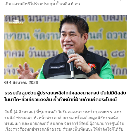
เดิม สงวนสิทธิไม่ร่วมประชุม ย้ำเหลือ 6 คน...
4 สิงหาคม 2026
ธรรมนัสลุยช่วยผู้ประสบเพลิงไหม้คลองนางหงษ์ ยันไม่มีดีลลับ
โมนาโก-ขั้วเขียวแดงส้ม ย้ำทำหน้าที่ฝ่ายค้านยึดประโยชน์
ประชาชน
วันนี้ (4 สิงหาคม) ที่ชุมชนหลังวัดริมคลองนางหงษ์ กรุงเทพฯ ร.อ.ธร
รมนัส พรหมเผ่า หัวหน้าพรรคกล้าธรรม พร้อมด้วยมูลนิธิธรรมนัส
พรหมเผ่า และนายกองตรี ธนกฤต จิตรอารีย์รัตน์ ผู้อำนวยการศูนย์รับ
เรื่องราวร้องทุกข์พรรคกล้าธรรม ร่วมลงพื้นที่พบปะให้กำลังใจผู้ได้รับ