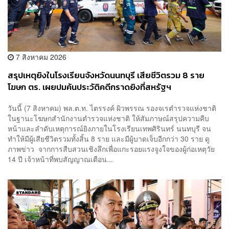
7 สิงหาคม 2026
สรุปเหตุยิงในโรงเรียนจังหวัดนนทบุรี เสียชีวิตรวม 8 ราย
โฆษก ตร. เผยปมค้นประวัติคดีกราดยิงที่สหรัฐฯ
วันนี้ (7 สิงหาคม) พล.ต.ท. ไตรรงค์ ผิวพรรณ รองจเรตำรวจแห่งชาติ
ในฐานะโฆษกสำนักงานตำรวจแห่งชาติ ให้สัมภาษณ์สรุปความคืบ
หน้าและลำดับเหตุการณ์ยิงภายในโรงเรียนเทพศิรินทร์ นนทบุรี จน
ทำให้มีผู้เสียชีวิตรวมทั้งสิ้น 8 ราย และมีผู้บาดเจ็บอีกกว่า 30 ราย ดู
ภาพข่าว จากการสืบสวนเชิงลึกเพื่อแกะรอยแรงจูงใจของผู้ก่อเหตุวัย
14 ปี เจ้าหน้าที่พบสัญญาณเตือน...