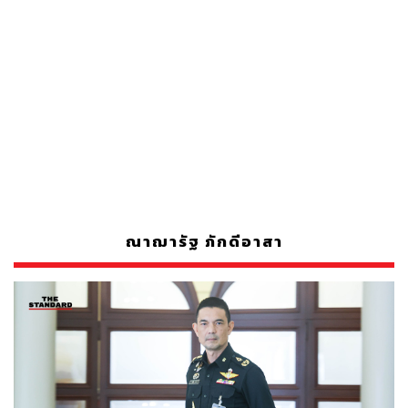
ณาฌารัฐ ภักดีอาสา