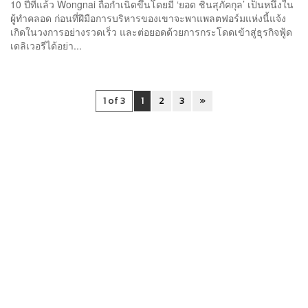
10 ปีที่แล้ว Wongnai ถือกำเนิดขึ้นโดยมี ‘ยอด ชินสุภัคกุล’ เป็นหนึ่งใน
ผู้ทำคลอด ก่อนที่ฝีมือการบริหารของเขาจะพาแพลตฟอร์มแห่งนี้แจ้ง
เกิดในวงการอย่างรวดเร็ว และต่อยอดด้วยการกระโดดเข้าสู่ธุรกิจฟู้ด
เดลิเวอรีได้อย่า...
1 of 3
1
2
3
»