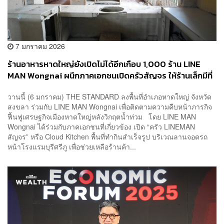
7 มกราคม 2026
ร้านอาหารหาดใหญ่ยังเปิดไม่ได้อีกเกือบ 1,000 ร้าน LINE
MAN Wongnai ผนึกภาคเอกชนเปิดครัวสัญจร ให้ร้านเล็กมีที่
ทำกิน ขณะที่ภาคธุรกิจตั้งเป้าฟื้นฟู ดึงดูดนักท่องเที่ยวให้ทัน
วานนี้ (6 มกราคม) THE STANDARD ลงพื้นที่อำเภอหาดใหญ่ จังหวัด
ช่วงตรุษจีน
สงขลา ร่วมกับ LINE MAN Wongnai เพื่อติดตามความคืบหน้าภารกิจ
ฟื้นฟูเศรษฐกิจเมืองหาดใหญ่หลังวิกฤตน้ำท่วม โดย LINE MAN
Wongnai ได้ร่วมกับภาคเอกชนที่เกี่ยวข้อง เปิด “ครัว LINEMAN
สัญจร” หรือ Cloud Kitchen พื้นที่ทำกินสำเร็จรูป บริเวณลานจอดรถ
หน้าโรงแรมบุรีศรีภู เพื่อช่วยเหลือร้านค้า...