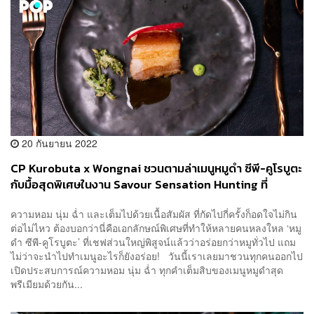
20 กันยายน 2022
CP Kurobuta x Wongnai ชวนตามล่าเมนูหมูดำ ซีพี-คูโรบูตะ
กับมื้อสุดพิเศษในงาน Savour Sensation Hunting ที่
รังสรรค์โดย เชฟนิค ณัฏฐพล [ADVERTORIAL]
ความหอม นุ่ม ฉ่ำ และเต็มไปด้วยเนื้อสัมผัส ที่กัดไปกี่ครั้งก็อดใจไม่กิน
ต่อไม่ไหว ต้องบอกว่านี่คือเอกลักษณ์พิเศษที่ทำให้หลายคนหลงใหล ‘หมู
ดำ ซีพี-คูโรบูตะ’ ที่เชฟส่วนใหญ่พิสูจน์แล้วว่าอร่อยกว่าหมูทั่วไป แถม
ไม่ว่าจะนำไปทำเมนูอะไรก็ยังอร่อย! วันนี้เราเลยมาชวนทุกคนออกไป
เปิดประสบการณ์ความหอม นุ่ม ฉ่ำ ทุกคำเต็มสิบของเมนูหมูดำสุด
พรีเมียมด้วยกัน...