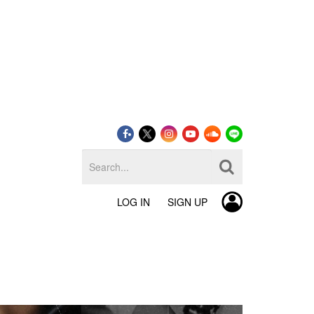
LOG IN
SIGN UP