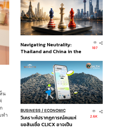
อินโดนีเซีย
Navigating Neutrality:
187
Thailand and China in the
Age of a New Global
Order
ห็น
่
วก
BUSINESS
/
ECONOMIC
พมทำ
2.6K
วิเคราะห์ปรากฏการณ์คนแห่
ขอสินเชื่อ CLICX อาจเป็น
เพียงยอดภูเขาน้ำแข็ง ของ