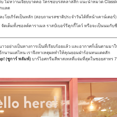
ถุดิบ ไม่หวานเจี๊ยบบาดคอ ใครชอบรสคลาสสิก แนะนำหมวด Classi
กโกแลต
และโยเกิร์ตเป็นหลัก (สอบถามรสชาติประจำวันได้ที่หน้าเคาน์เตอร์
 จัดเต็มทั้งซอลต์คาราเมล ราสป์เบอร์รีคุกกี้โดว์ หรือจะเป็นนมกับช
นาวอย่างเป็นทางการเป็นที่เรียบร้อยแล้ว และอากาศก็เย็นตามมาใ
วได้อีกนานแค่ไหน เราจึงหาเหตุผลทำให้คุณยอมฝ่าร้อนทนแดดสัก
mp!
(ชูการ์ พลัมพ์)
บาร์ไอศกรีมสีพาสเทลที่แจ่มที่สุดในซอยสาทร 7 ท