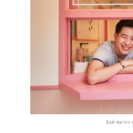
อิงค์-ชยากร