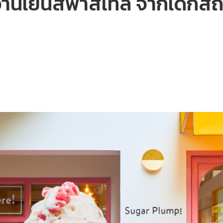
านเย็นสีพาสเทล จากเด็กสถาป