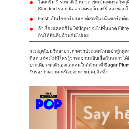
ไอศกรีม 9 รสชาติ 3 หมวด เข้มข้นเต็มรสวัต
Standard รสวานิลลา สตรอว์เบอร์รี และช็อ
Fresh เป็นไอศกรีมรสชาติสดชื่น เน้นซอร์เบต์
ถ้าเรื่องแคลอรีไม่ใช่ปัญหา จงไปที่หมวด Filthy
กินให้ฟินลืมอ้วนกันไปเลย
กรมอุตุนิยมวิทยาประกาศว่าประเทศไทยเข้าสู่ฤดูห
ที่สุด แต่คงไม่มีใครรู้ว่าจะชวนหยิบเสื้อกันหนา
ประเดี๋ยว พาตัวเองและคนใกล้ตัวมาที่
Sugar Plu
รับรองว่าความเหนื่อยจะหายเป็นปลิดทิ้ง