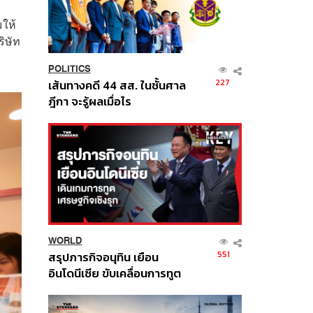
มให้
ริษัท
POLITICS
227
เส้นทางคดี 44 สส. ในชั้นศาล
ฎีกา จะรู้ผลเมื่อไร
WORLD
551
สรุปภารกิจอนุทิน เยือน
อินโดนีเซีย ขับเคลื่อนการทูต
เศรษฐกิจเชิงรุก ประกาศหุ้น
ส่วนยุทธศาสตร์ไทย –