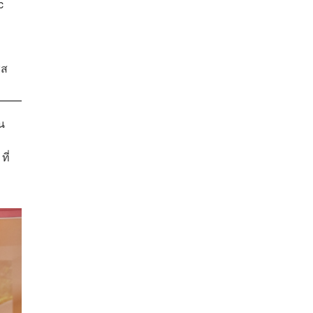
c
)
ีส
น
ี่