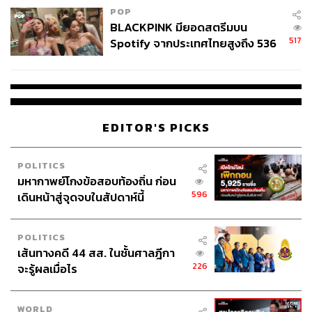
POP
BLACKPINK มียอดสตรีมบน
517
Spotify จากประเทศไทยสูงถึง 536
ล้านครั้ง ตลอด 10 ปีที่ผ่านมา
EDITOR'S PICKS
POLITICS
มหากาพย์โกงข้อสอบท้องถิ่น ก่อน
596
เดินหน้าสู่จุดจบในสัปดาห์นี้
POLITICS
เส้นทางคดี 44 สส. ในชั้นศาลฎีกา
226
จะรู้ผลเมื่อไร
WORLD