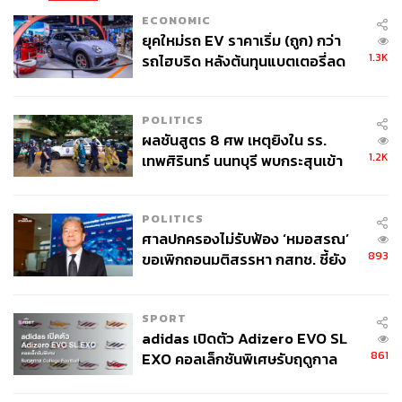
ECONOMIC
ยุคใหม่รถ EV ราคาเริ่ม (ถูก) กว่า
1.3K
รถไฮบริด หลังต้นทุนแบตเตอรี่ลด
ลง - จีนแห่บุกตลาดเกิดใหม่
POLITICS
ผลชันสูตร 8 ศพ เหตุยิงใน รร.
1.2K
เทพศิรินทร์ นนทบุรี พบกระสุนเข้า
จุดสำคัญ ‘ศีรษะ-หน้าอก’ ครูถูกยิง
4 นัด จากระยะไกล
POLITICS
ศาลปกครองไม่รับฟ้อง ‘หมอสรณ’
893
ขอเพิกถอนมติสรรหา กสทช. ชี้ยัง
ไม่ใช่ผู้เดือดร้อนเสียหาย
SPORT
adidas เปิดตัว Adizero EVO SL
861
EXO คอลเล็กชันพิเศษรับฤดูกาล
College Football