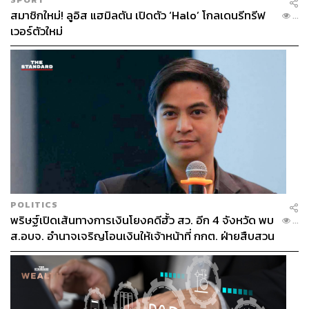
สมาชิกใหม่! ลูอิส แฮมิลตัน เปิดตัว ‘Halo’ โกลเดนรีทรีฟ
...
เวอร์ตัวใหม่
POLITICS
พริษฐ์เปิดเส้นทางการเงินโยงคดีฮั้ว สว. อีก 4 จังหวัด พบ
...
ส.อบจ. อำนาจเจริญโอนเงินให้เจ้าหน้าที่ กกต. ฝ่ายสืบสวน