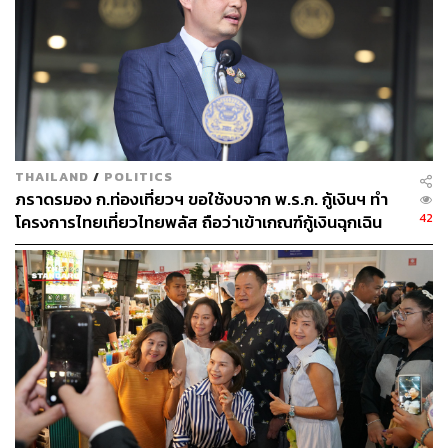
THAILAND
/
POLITICS
ภราดรมอง ก.ท่องเที่ยวฯ ขอใช้งบจาก พ.ร.ก. กู้เงินฯ ทำ
42
โครงการไทยเที่ยวไทยพลัส ถือว่าเข้าเกณฑ์กู้เงินฉุกเฉิน