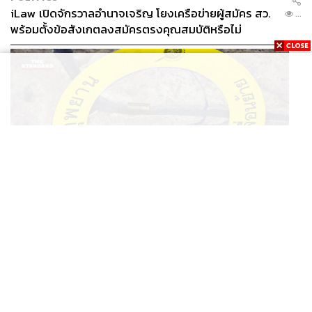
iLaw เปิดจักรวาลอำนาจเจริญ โยงเครือข่ายผู้สมัคร สว.
...
พร้อมตั้งข้อสังเกตลงสมัครตรงคุณสมบัติหรือไม่
THAILAND
รอง ผบช. ภ.1 เผย เก็บพยานหลักฐานเกี่ยวกับผู้ก่อเหตุยิง
...
ในโรงเรียนไปตรวจสอบทั้งหมดแล้ว