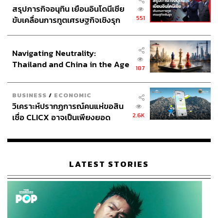
สรุปภารกิจอนุทิน เยือนอินโดนีเซีย
551
ขับเคลื่อนการทูตเศรษฐกิจเชิงรุก
ประกาศหุ้นส่วนยุทธศาสตร์ไทย –
อินโดนีเซีย
Navigating Neutrality:
Thailand and China in the Age
187
of a New Global Order
BUSINESS
/
ECONOMIC
วิเคราะห์ปรากฏการณ์คนแห่ขอสิน
2.6K
เชื่อ CLICX อาจเป็นเพียงยอด
ภูเขาน้ำแข็ง ของปัญหาหนี้ครัว
เรือนไทยที่ถูกซุกไว้
LATEST STORIES