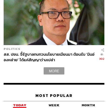
สำนักนายกรัฐมนตรี
ตึกไทยคู่ฟ้า
ทำเนียบรัฐบาล
อนุทิน ชาญวีรกูล
รัชดา ธนาดิเรก
POLITICS
145
สส. ปชน. จี้รัฐบาลทบทวนนโยบายเมียนมา ต้อนรับ ‘มินอ่
302
องหล่าย’ ได้แค่สัญญาว่างเปล่า
ABOUT THE AUTHOR
MORE
THE STANDARD TEAM
กองบรรณาธิการ THE STANDARD
MOST POPULAR
TODAY
WEEK
MONTH