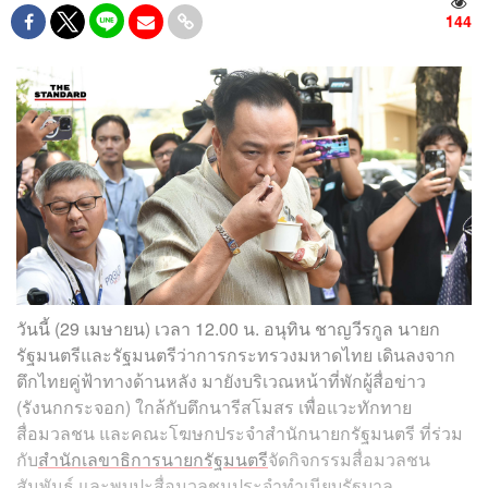
144
วันนี้ (29 เมษายน) เวลา 12.00 น. อนุทิน ชาญวีรกูล นายก
รัฐมนตรีและรัฐมนตรีว่าการกระทรวงมหาดไทย เดินลงจาก
ตึกไทยคู่ฟ้าทางด้านหลัง มายังบริเวณหน้าที่พักผู้สื่อข่าว
(รังนกกระจอก) ใกล้กับตึกนารีสโมสร เพื่อแวะทักทาย
สื่อมวลชน และคณะโฆษกประจำสำนักนายกรัฐมนตรี ที่ร่วม
กับ
สำนักเลขาธิการนายกรัฐมนตรี
จัดกิจกรรมสื่อมวลชน
สัมพันธ์ และพบปะสื่อมวลชนประจำทำเนียบรัฐบาล