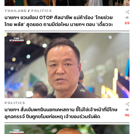
THAILAND
/
POLITICS
นายกฯ ชวนช้อป OTOP ศิลปาชีพ แม่ค้าร้อง ‘ไทยช่วย
69
ไทย พลัส’ สุดยอด ถามมีต่อไหม นายกฯ ตอบ ‘เดี๋ยวจะ
พยายาม’
POLITICS
นายกฯ สั่งเข้มพกปืนนอกเคหสถาน ชี้ไม่ใช่เจ้าหน้าที่มีโทษ
TAGS:
ภราดร ปริศนานันทกุล
ไอศกรีม
96
อุกฉกรรจ์ ปืนถูกขโมยก่อเหตุ เจ้าของร่วมรับผิด
ไตรศุลี ไตรสรณกุล
วุฒิสภา
สื่อมวลชน
สำนักเลขาธิการนายกรัฐมนตรี
กระทรวงมหาดไทย
เกรียงไกร ศรีรักษ์
นายกรัฐมนตรี
ศุภมาศ อิศรภักดี