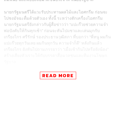
นายกรัฐมนตรีได้แวะรับประทานผลไม้และไอศกรีม ก่อนจะ
ไปชงมัจฉะดื่มด้วยตัวเอง ทั้งนี้ ระหว่างตักเครื่องไอศกรีม
นายกรัฐมนตรียังกล่าวกับผู้สื่อข่าวว่า “แปะก๊วยช่วยความจำ
พ่อบังคับให้กินทุกเช้า” ก่อนจะหันไปแซวและเล่นมุกกับ
เกรียงไกร ศรีรักษ์ รองประธานวุฒิสภา ที่บอกว่า “พี่หนู ผมกิน
แปะก๊วยทุกวันเลย ผมกินทุกวัน ความจำก็ดี” หลังกินแล้ว
เกรียงไกร ยังหันไปถามภรรยาว่า “เมื่อเช้ากินไปหรือยังน้อง”
สร้างเสียงหัวเราะให้กับบรรดาสื่อมวลชนและทีมงานโฆษก
รัฐบาล
ต่อจากนั้น นายกรัฐมนตรียังหันมาบอกกับสื่อมวลชนว่า วันนี้
READ MORE
คงไม่ได้นั่งคุยด้วย เพราะจะต้องกลับขึ้นไปเคลียร์งานที่ค้าง
อยู่บนตึกไทยคู่ฟ้า แค่แวะมาทักทายและกินไอศกรีมเท่านั้น
หลังจากนายกรัฐมนตรีรับประทานไอศกรีมหมดแล้ว ทีมงาน
พยายามจะนำถ้วยไปทิ้งให้ แต่นายกรัฐมนตรีบอกว่า “ไม่ต้อง”
ก่อนจะเดินไปที่ถังขยะ และทิ้งด้วยตัวเอง พร้อมกล่าวว่า “ผม