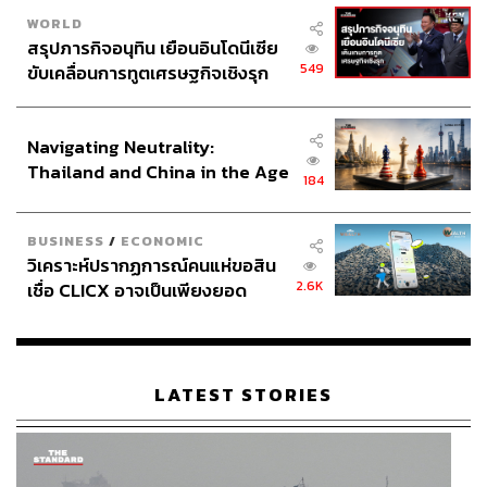
WORLD
สรุปภารกิจอนุทิน เยือนอินโดนีเซีย
549
ขับเคลื่อนการทูตเศรษฐกิจเชิงรุก
ประกาศหุ้นส่วนยุทธศาสตร์ไทย –
อินโดนีเซีย
Navigating Neutrality:
Thailand and China in the Age
184
of a New Global Order
BUSINESS
/
ECONOMIC
วิเคราะห์ปรากฏการณ์คนแห่ขอสิน
2.6K
เชื่อ CLICX อาจเป็นเพียงยอด
ภูเขาน้ำแข็ง ของปัญหาหนี้ครัว
เรือนไทยที่ถูกซุกไว้
LATEST STORIES