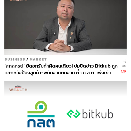
ผู้บริหารในบริษัทที่ออกหลักทรัพย์หรือบริษัทหลักทรัพย์เป็น
เวลารายละ 20 เดือน
การกำหนดระยะเวลาห้ามเป็นกรรมการหรือผู้บริหารดัง
กล่าวข้างต้นจะมีผลนับตั้งแต่วันที่ผู้กระทำความผิดลงนามใน
บันทึกการยินยอมปฏิบัติตามมาตรการลงโทษทางแพ่งที่
ค.ม.พ. กำหนด หากผู้กระทำความผิดไม่ยินยอม ก.ล.ต. จะมี
หนังสือขอให้พนักงานอัยการดำเนินการฟ้องคดีต่อศาลแพ่ง
เพื่อกำหนดมาตรการลงโทษทางแพ่งในอัตราสูงสุดที่
BUSINESS
/
MARKET
‘สกลกรย์’ ยืดอกรับทำผิดคนเดียว! ปมปิดข่าว Bitkub ถูก
กฎหมายบัญญัติ โดยไม่ต่ำกว่าอัตราที่ ค.ม.พ. กำหนด
1.1K
แฮกหวังป้องลูกค้า-พนักงานตกงาน ย้ำ ก.ล.ต. เพิ่งเข้า
ตรวจ เมื่อปี 68
ทั้งนี้ เงินค่าปรับทางแพ่งเป็นรายได้แผ่นดินที่นำส่งกระทรวง
การคลัง ส่วนเงินชดใช้ค่าใช้จ่ายเนื่องจากการตรวจสอบ
การกระทำความผิดให้ชำระแก่สำนักงาน ก.ล.ต.
ข่าวที่เกี่ยวข้อง
ก.ล.ต. เล็งกำหนดมูลค่าการซื้อคริปโตขั้นต่ำที่ 5,000 บ