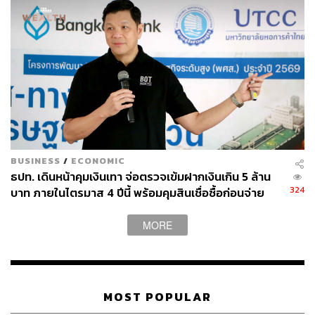
(ค.ม.พ.)
ข้อมูลเท็จ
คดีแพ่ง
สำนักงานคณะกรรมการกำกับหลักทรัพย์และ
ตลาดหลักทรัพย์ (ก.ล.ต.)
บมจ.พีพี ไพร์ม (PPPM)
กนกวัลย์ วรรณบุตร
ภัทชรดา จุฑาประทีป
BUSINESS
/
ECONOMIC
ธปท. เดินหน้าคุมเงินเทา จ่อตรวจเข้มฝากเงินเกิน 5 ล้าน
324
บาท ภายในไตรมาส 4 ปีนี้ พร้อมคุมสินเชื่อซื้อก่อนจ่าย
358
ทีหลัง
MORE
ABOUT THE AUTHOR
ประลองยุทธ ผงงอย
THE STANDARD WEALTH Feature Editor
MOST POPULAR