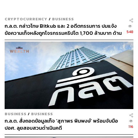
าท พร้อมมองว่าเหรียญส่วนใหญ่ไร้ปัจจัยพื้นฐานรองรับ
‘Zipmex’ ปิดดีลระดมทุน ได้ VC ในเครือ TTA ใส่เงินขึ้น
แท่นหุ้นใหญ่
CRYPTOCURRENCY
/
BUSINESS
ผู้บริหาร Bitkub Blockchain แจงชัด ไม่รู้เรื่องดีล SCB
ก.ล.ต. กล่าวโทษ Bitkub และ 2 อดีตกรรมการ ปมแจ้ง
548
พร้อมยืนยันความบริสุทธิ์ใจซื้อเหรียญ KUB ย้ำถือลงทุ
ข้อความเท็จหลังถูกโจรกรรมคริปโต 1,700 ล้านบาท ด้าน
บริษัทแจงตัดสินใจปิดข่าวเพื่อสกัดการแห่ถอนสินทรัพย์
นยาว
สามารถติดตาม THE STANDARD WEALTH
ผ่านแอปพลิเคชันต่างๆ ที่คุณสะดวกหรือใช้งานอยู่แล้วได้เลย
BUSINESS
/
BUSINESS
ก.ล.ต. สั่งถอดข้อมูลเท็จ ‘สุภาพร พิมพงษ์’ พร้อมจับมือ
TAGS:
ประวีณ ดีขจรเดช
เชาวฤทธิ์ ประภาจิตร์
116
ปอศ. ลุยสอบสวนดำเนินคดี
คณะกรรมการพิจารณามาตรการลงโทษทางแพ่ง