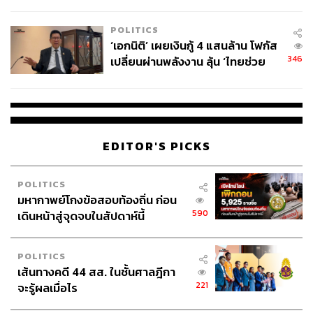
ล้านครั้ง ตลอด 10 ปีที่ผ่านมา
POLITICS
‘เอกนิติ’ เผยเงินกู้ 4 แสนล้าน โฟกัส
346
เปลี่ยนผ่านพลังงาน ลุ้น ‘ไทยช่วย
ไทยพลัส’ เฟส 2 รอประเมินความ
เหมาะสม
EDITOR'S PICKS
POLITICS
มหากาพย์โกงข้อสอบท้องถิ่น ก่อน
590
เดินหน้าสู่จุดจบในสัปดาห์นี้
POLITICS
เส้นทางคดี 44 สส. ในชั้นศาลฎีกา
221
จะรู้ผลเมื่อไร