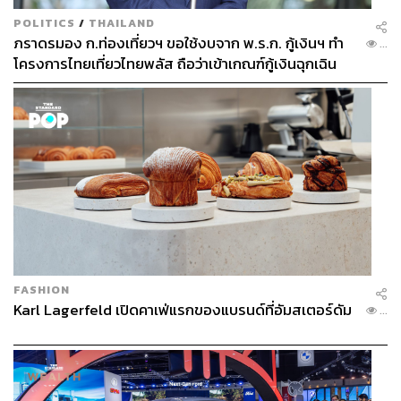
POLITICS
/
THAILAND
ภราดรมอง ก.ท่องเที่ยวฯ ขอใช้งบจาก พ.ร.ก. กู้เงินฯ ทำ
...
โครงการไทยเที่ยวไทยพลัส ถือว่าเข้าเกณฑ์กู้เงินฉุกเฉิน
FASHION
Karl Lagerfeld เปิดคาเฟ่แรกของแบรนด์ที่อัมสเตอร์ดัม
...