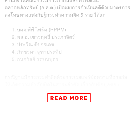
ตลาดหลักทรัพย์ (ก.ล.ต.) เปิดเผยการดำเนินคดีด้วยมาตรการ
ลงโทษทางแพ่งกับผู้กระทำความผิด 5 ราย ได้แก่
บมจ.พีพี ไพร์ม (PPPM)
พล.อ. เชาวฤทธิ์ ประภาจิตร์
ประวีณ ดีขจรเดช
ภัทชรดา จุฑาประทีป
กนกวัลย์ วรรณบุตร
กรณีฐานมีการกระทำผิดด้วยการเผยแพร่ข้อความที่อาจก่อ
ให้เกิดความสำคัญผิดในสาระสำคัญเกี่ยวกับข้อมูลของ
PPPM โดยให้ผู้กระทำความผิดชำระเงินตามมาตรการ
READ MORE
ลงโทษทางแพ่งรวม 5,153,310 บาท และกำหนดระยะเวลา
ห้ามผู้กระทำความผิด 4 ราย เป็นกรรมการหรือผู้บริหาร
โดยสำนักงาน ก.ล.ต. ได้รับข้อมูลจากตลาดหลักทรัพย์แห่ง
ประเทศไทยและตรวจสอบเพิ่มเติมพบว่า ในวันที่ 2 สิงหาคม
2562 PPPM ได้เปิดเผยสารสนเทศผ่านระบบข้อมูลตลาดหลัก