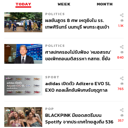
TODAY
WEEK
MONTH
POLITICS
ผลชันสูตร 8 ศพ เหตุยิงใน รร.
1.1K
เทพศิรินทร์ นนทบุรี พบกระสุนเข้า
จุดสำคัญ ‘ศีรษะ-หน้าอก’ ครูถูกยิง
4 นัด จากระยะไกล
POLITICS
ศาลปกครองไม่รับฟ้อง ‘หมอสรณ’
840
ขอเพิกถอนมติสรรหา กสทช. ชี้ยัง
ไม่ใช่ผู้เดือดร้อนเสียหาย
SPORT
adidas เปิดตัว Adizero EVO SL
765
EXO คอลเล็กชันพิเศษรับฤดูกาล
College Football
POP
BLACKPINK มียอดสตรีมบน
357
Spotify จากประเทศไทยสูงถึง 536