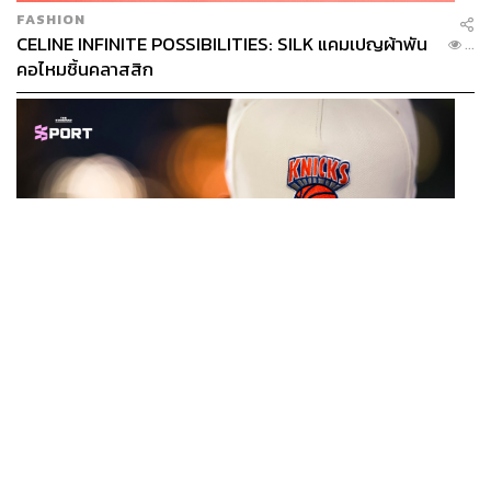
FASHION
CELINE INFINITE POSSIBILITIES: SILK แคมเปญผ้าพัน
...
คอไหมชิ้นคลาสสิก
SPORT
หมวกนิวยอร์ก นิกส์ ขึ้นแท่นเครื่องแต่งกายที่ฮอตที่สุดใน
...
โลก หลังคว้าแชมป์ NBA