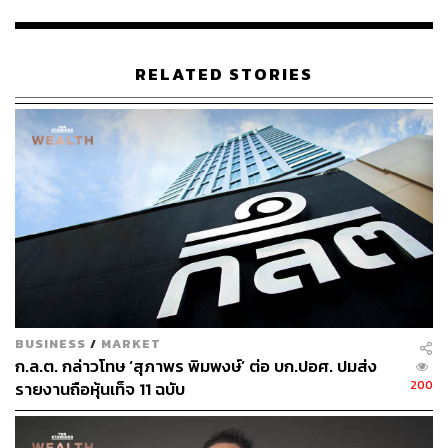
สารสนเทศของ PPPM ดังกล่าว
สำหรับการกระทำของ PPPM เป็นการฝ่าฝืนมาตรา 240 ของ
พ.ร.บ.หลักทรัพย์ฯ โดย พล.อ. เชาวฤทธิ์, ประวีณ, ภัทชรดา
RELATED STORIES
และกนกวัลย์ ในฐานะเป็นบุคคลซึ่งรับผิดชอบในการดำเนิน
งานของนิติบุคคล สั่งการหรือกระทำการ หรือไม่สั่งการหรือ
ไม่กระทำการอันเป็นหน้าที่ที่ต้องกระทำ เป็นเหตุให้ PPPM
กระทำความผิดในกรณีข้างต้น จึงต้องรับโทษเดียวกัน
คณะกรรมการพิจารณามาตรการลงโทษทางแพ่ง (ค.ม.พ.) มี
มติให้นำมาตรการลงโทษทางแพ่งมาใช้บังคับกับผู้กระทำ
ความผิดทั้ง 5 ราย โดยให้ผู้กระทำความผิดทั้ง 5 รายชำระค่า
ปรับทางแพ่งและชดใช้ค่าใช้จ่ายเนื่องจากการตรวจสอบ
การกระทำความผิด รวมเป็นเงินรายละ 1,030,662 บาท โดย
ให้ พล.อ. เชาวฤทธิ์, ประวีณ, ภัทชรดา และกนกวัลย์ ร่วมรับ
BUSINESS
/
MARKET
ผิดในมาตรการลงโทษทางแพ่งที่ดำเนินการกับ PPPM อย่าง
ก.ล.ต. กล่าวโทษ ‘สุภาพร พิมพงษ์’ ต่อ บก.ปอศ. ปมส่ง
ลูกหนี้ร่วมตามมาตรา 317/11 วรรคสอง แห่ง พ.ร.บ.หลัก
200
รายงานถือหุ้นเท็จ 11 ฉบับ
ทรัพย์ฯ นอกจากนี้ ค.ม.พ. ได้กำหนดมาตรการห้าม พล.อ.
เชาวฤทธิ์, ประวีณ, ภัทชรดา และกนกวัลย์ เป็นกรรมการหรือ