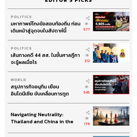
EDITOR'S PICKS
POLITICS
มหากาพย์โกงข้อสอบท้องถิ่น ก่อน
577
เดินหน้าสู่จุดจบในสัปดาห์นี้
POLITICS
เส้นทางคดี 44 สส. ในชั้นศาลฎีกา
212
จะรู้ผลเมื่อไร
WORLD
สรุปภารกิจอนุทิน เยือน
545
อินโดนีเซีย ขับเคลื่อนการทูต
เศรษฐกิจเชิงรุก ประกาศหุ้นส่วน
ยุทธศาสตร์ไทย – อินโดนีเซีย
Navigating Neutrality:
Thailand and China in the
179
Age of a New Global Order