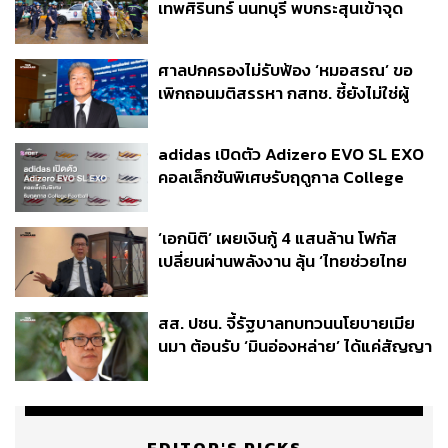
เทพศิรินทร์ นนทบุรี พบกระสุนเข้าจุด
สำคัญ ‘ศีรษะ-หน้าอก’ ครูถูกยิง 4 นัด
จากระยะไกล
ศาลปกครองไม่รับฟ้อง ‘หมอสรณ’ ขอ
เพิกถอนมติสรรหา กสทช. ชี้ยังไม่ใช่ผู้
เดือดร้อนเสียหาย
adidas เปิดตัว Adizero EVO SL EXO
คอลเล็กชันพิเศษรับฤดูกาล College
Football
‘เอกนิติ’ เผยเงินกู้ 4 แสนล้าน โฟกัส
เปลี่ยนผ่านพลังงาน ลุ้น ‘ไทยช่วยไทย
พลัส’ เฟส 2 รอประเมินความเหมาะสม
สส. ปชน. จี้รัฐบาลทบทวนนโยบายเมีย
นมา ต้อนรับ ‘มินอ่องหล่าย’ ได้แค่สัญญา
ว่างเปล่า