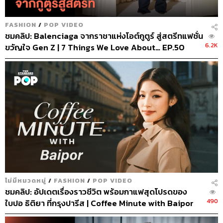
FASHION
/
POP VIDEO
ชมคลิป: Balenciaga จากราชาแห่งโอต์กูตูร์ สู่สตรีทแฟชั่น
6.2K
ขวัญใจ Gen Z | 7 Things We Love About… EP.50
ไม่มีหมวดหมู่
/
FASHION
/
POP VIDEO
ชมคลิป: อัปเดตเรื่องราวชีวิต พร้อมกาแฟสุดโปรดของ
490
ใบปอ ธิติยา ที่กรุงปารีส | Coffee Minute with Baipor