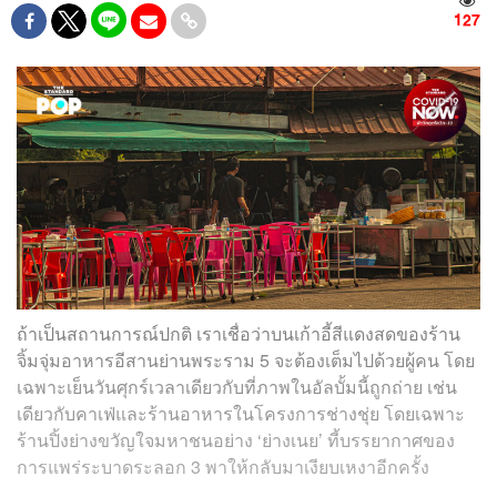
127
ถ้าเป็นสถานการณ์ปกติ เราเชื่อว่าบนเก้าอี้สีแดงสดของร้าน
จิ้มจุ่มอาหารอีสานย่านพระราม 5 จะต้องเต็มไปด้วยผู้คน โดย
เฉพาะเย็นวันศุกร์เวลาเดียวกับที่ภาพในอัลบั้มนี้ถูกถ่าย เช่น
เดียวกับคาเฟ่และร้านอาหารในโครงการช่างชุ่ย โดยเฉพาะ
ร้านปิ้งย่างขวัญใจมหาชนอย่าง ‘ย่างเนย’ ที้บรรยากาศของ
การแพร่ระบาดระลอก 3 พาให้กลับมาเงียบเหงาอีกครั้ง