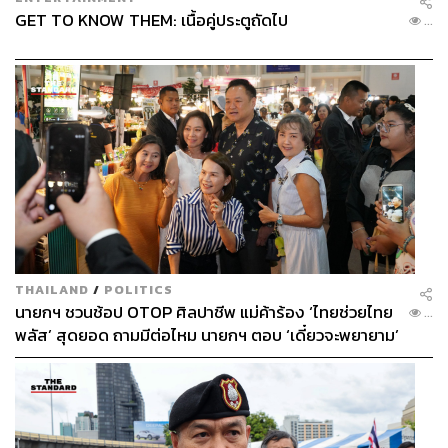
GET TO KNOW THEM: เนื้อคู่ประตูถัดไป
...
THAILAND
/
POLITICS
นายกฯ ชวนช้อป OTOP ศิลปาชีพ แม่ค้าร้อง ‘ไทยช่วยไทย
...
พลัส’ สุดยอด ถามมีต่อไหม นายกฯ ตอบ ‘เดี๋ยวจะพยายาม’