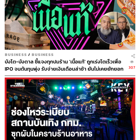
BUSINESS
/
BUSINESS
บังโต-บังตาล ชี้แจงทุกปมร้าน ‘เนื้อแท้’ ถูกเร่งโตเร็วเพื่อ
307
IPO จนต้นทุนพุ่ง รับจ่ายเงินเดือนล่าช้า ยันไม่เคยยักยอก
เงินประกันสังคม