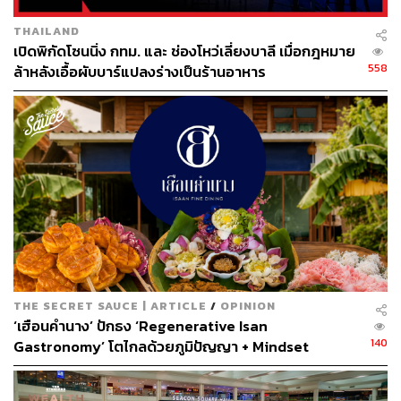
THAILAND
เปิดพิกัดโซนนิ่ง กทม. และ ช่องโหว่เลี่ยงบาลี เมื่อกฎหมาย
558
ล้าหลังเอื้อผับบาร์แปลงร่างเป็นร้านอาหาร
THE SECRET SAUCE | ARTICLE
/
OPINION
‘เฮือนคำนาง’ ปักธง ‘Regenerative Isan
140
Gastronomy’ โตไกลด้วยภูมิปัญญา + Mindset