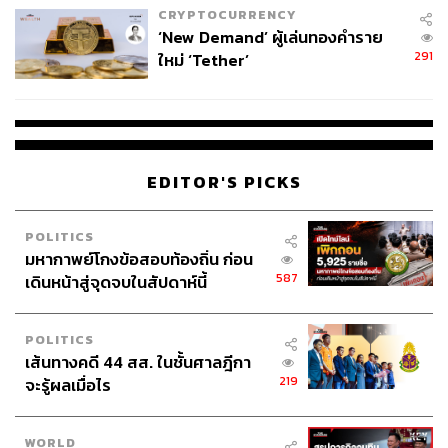
127
CRYPTOCURRENCY
‘New Demand’ ผู้เล่นทองคำราย
291
ใหม่ ‘Tether’
ABOUT THE AUTHOR
วรรษชล คัวดรี้
Lifestyle Editor ประจำกอง THE STANDARD
POP
EDITOR'S PICKS
ABOUT THE PHOTOGRAPHER
สลัก แก้วเชื้อ
POLITICS
ช่างภาพประจำสำนักข่าว THE STANDARD
มหากาพย์โกงข้อสอบท้องถิ่น ก่อน
587
เดินหน้าสู่จุดจบในสัปดาห์นี้
POLITICS
เส้นทางคดี 44 สส. ในชั้นศาลฎีกา
219
จะรู้ผลเมื่อไร
WORLD