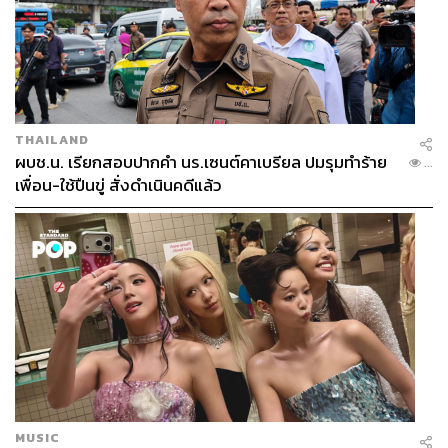
THAILAND
ผบช.น. เรียกสอบปากคำ นร.เซนต์คาเบรียล ปมรุมทำร้าย
...
เพื่อน-ใช้ปืนขู่ สั่งดำเนินคดีแล้ว
MUSIC