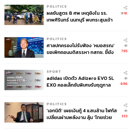
POLITICS
ผลชันสูตร 8 ศพ เหตุยิงใน รร.
1K
เทพศิรินทร์ นนทบุรี พบกระสุนเข้า
จุดสำคัญ ‘ศีรษะ-หน้าอก’ ครูถูกยิง
4 นัด จากระยะไกล
ติดตามภาพข่าวและสถานการณ์ร้านอาหารในย่านอื่นๆ เพิ่ม
POLITICS
เติมได้ที่
ศาลปกครองไม่รับฟ้อง ‘หมอสรณ’
https://thestandard.co/thonglor-ekkamai-road-30046
795
ขอเพิกถอนมติสรรหา กสทช. ชี้ยัง
4/
ไม่ใช่ผู้เดือดร้อนเสียหาย
https://thestandard.co/the-helix-quartier/
SPORT
adidas เปิดตัว Adizero EVO SL
TAGS:
ช่างชุ่ย
ร้านอาหาร
ร้านย่างเนย
696
EXO คอลเล็กชันพิเศษรับฤดูกาล
College Football
POLITICS
‘เอกนิติ’ เผยเงินกู้ 4 แสนล้าน โฟกัส
333
เปลี่ยนผ่านพลังงาน ลุ้น ‘ไทยช่วย
ไทยพลัส’ เฟส 2 รอประเมินความ
เหมาะสม