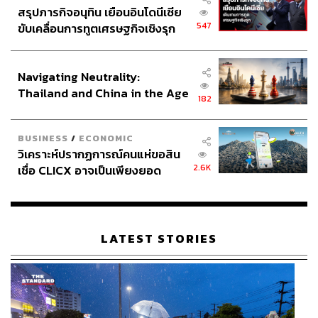
สรุปภารกิจอนุทิน เยือนอินโดนีเซีย
547
ขับเคลื่อนการทูตเศรษฐกิจเชิงรุก
ประกาศหุ้นส่วนยุทธศาสตร์ไทย –
อินโดนีเซีย
Navigating Neutrality:
Thailand and China in the Age
182
of a New Global Order
BUSINESS
/
ECONOMIC
วิเคราะห์ปรากฏการณ์คนแห่ขอสิน
2.6K
เชื่อ CLICX อาจเป็นเพียงยอด
ภูเขาน้ำแข็ง ของปัญหาหนี้ครัว
เรือนไทยที่ถูกซุกไว้
LATEST STORIES