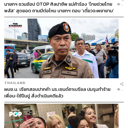
นายกฯ ชวนช้อป OTOP ศิลปาชีพ แม่ค้าร้อง ‘ไทยช่วยไทย
...
พลัส’ สุดยอด ถามมีต่อไหม นายกฯ ตอบ ‘เดี๋ยวจะพยายาม’
คาโบนารา (320 บาท)
THAILAND
ผบช.น. เรียกสอบปากคำ นร.เซนต์คาเบรียล ปมรุมทำร้าย
...
เพื่อน-ใช้ปืนขู่ สั่งดำเนินคดีแล้ว