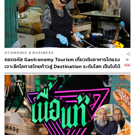
ECONOMIC
/
BUSINESS
ถอดรหัส Gastronomy Tourism เที่ยวเชิงอาหารโตแรง
426
เจาะลึกโอกาสไทยก้าวสู่ Destination ระดับโลก เป็นไปได้
แค่ไหน