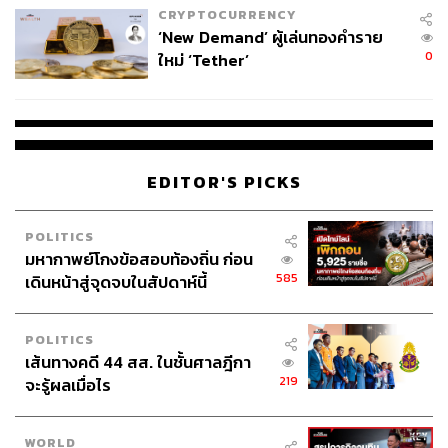
CRYPTOCURRENCY
‘New Demand’ ผู้เล่นทองคำราย
0
ใหม่ ‘Tether’
EDITOR'S PICKS
ต้มข่าไก่ (240 บาท)
POLITICS
มหากาพย์โกงข้อสอบท้องถิ่น ก่อน
585
เดินหน้าสู่จุดจบในสัปดาห์นี้
POLITICS
เส้นทางคดี 44 สส. ในชั้นศาลฎีกา
219
จะรู้ผลเมื่อไร
WORLD