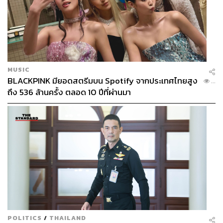
กงฟีเป็ด (580 บาท)
MUSIC
BLACKPINK มียอดสตรีมบน Spotify จากประเทศไทยสูง
...
ถึง 536 ล้านครั้ง ตลอด 10 ปีที่ผ่านมา
POLITICS
/
THAILAND
Lambloin (890 บาท)