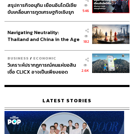
สรุปภารกิจอนุทิน เยือนอินโดนีเซีย
546
ขับเคลื่อนการทูตเศรษฐกิจเชิงรุก
ประกาศหุ้นส่วนยุทธศาสตร์ไทย –
อินโดนีเซีย
ผัดไทยกุ้งย่าง (280 บาท)
Navigating Neutrality:
Thailand and China in the Age
182
of a New Global Order
BUSINESS
/
ECONOMIC
วิเคราะห์ปรากฏการณ์คนแห่ขอสิน
2.6K
เชื่อ CLICX อาจเป็นเพียงยอด
ภูเขาน้ำแข็ง ของปัญหาหนี้ครัว
เรือนไทยที่ถูกซุกไว้
LATEST STORIES
เสือร้องไห้ (390 บาท)