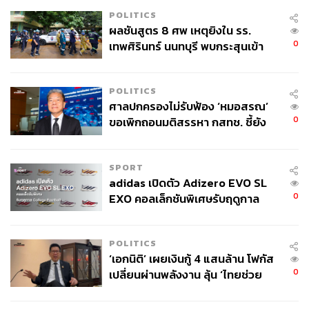
POLITICS
ผลชันสูตร 8 ศพ เหตุยิงใน รร.
0
เทพศิรินทร์ นนทบุรี พบกระสุนเข้า
จุดสำคัญ ‘ศีรษะ-หน้าอก’ ครูถูกยิง
4 นัด จากระยะไกล
POLITICS
Little Miss Sunshine (180 บาท) และ Khun Lao Islander
ศาลปกครองไม่รับฟ้อง ‘หมอสรณ’
Latte (100 บาท)
0
ขอเพิกถอนมติสรรหา กสทช. ชี้ยัง
ไม่ใช่ผู้เดือดร้อนเสียหาย
The Dishes
SPORT
ร้านอาหารเอกมัยแห่งนี้มีทั้งอาหารไทยและเทศ แต่ละเมนู
adidas เปิดตัว Adizero EVO SL
นั้นมีการคัดสรรและคราฟต์ด้วยความพิถีพิถัน คัดเลือกเนื้อ
0
EXO คอลเล็กชันพิเศษรับฤดูกาล
วัวที่ดี และที่สำคัญคือทางร้านได้รับรางวัล Anti Additive
College Football
Food หรือรางวัลสำหรับร้านอาหารที่ประกอบอาหารโดยไม่
ใช้สารปรุงแต่งอีกด้วย
POLITICS
‘เอกนิติ’ เผยเงินกู้ 4 แสนล้าน โฟกัส
0
เปลี่ยนผ่านพลังงาน ลุ้น ‘ไทยช่วย
ไทยพลัส’ เฟส 2 รอประเมินความ
เหมาะสม