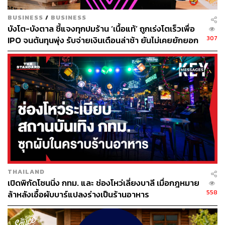
BUSINESS
/
BUSINESS
บังโต-บังตาล ชี้แจงทุกปมร้าน ‘เนื้อแท้’ ถูกเร่งโตเร็วเพื่อ
307
IPO จนต้นทุนพุ่ง รับจ่ายเงินเดือนล่าช้า ยันไม่เคยยักยอก
เงินประกันสังคม
The Drinks
เริ่มเติมความสดชื่นด้วยเครื่องดื่มเบาๆ อย่าง ‘Little Miss
Sunshine’ (180 บาท) Signature ​Drink ของที่นี่ เป็น Mocktail
แอปเปิ้ลเขียว มะนาว ขิง และใส่อบเชยเพื่อเพิ่มความสดชื่น
แต่ถ้าใครชอบกาแฟ ที่นี่ก็มีเมนูแนะนำอย่าง ‘Khun Lao
Islander Latte’ (100 บาท) ที่ใช้เมล็ดกาแฟขุนลาวคั่วอ่อน
THAILAND
เพิ่มความเข้มข้นหวานมันด้วยนมกะทิ เวลาดื่มจะมีกลิ่น
เปิดพิกัดโซนนิ่ง กทม. และ ช่องโหว่เลี่ยงบาลี เมื่อกฎหมาย
ละมุนของกะทิคล้ายกับกำลังกินของหวานอยู่ ลองชิมสักแก้ว
558
ล้าหลังเอื้อผับบาร์แปลงร่างเป็นร้านอาหาร
เพราะรสชาตินุ่มๆ นี้จะตราตรึงใจไปอีกนาน