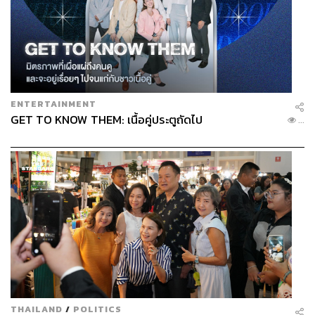
ความตั้งใจของร้านอาหารเอกมัยแห่งนี้ คืออยากนำเสนอ
อาหารไทยแบบยกระดับให้ดูดีและสวยงาม อาหารไทยที่ร้าน
จึงมีความพิเศษ ไม่ว่าจะเป็น ‘ต้มข่าไก่’ (240 บาท) ที่ถูกปาก
ทั้งคนไทยและต่างชาติ เพราะใช้ไก่ส่วนน่องติดสะโพกนำไป
กงฟี ที่เป็นเทคนิคการถนอมอาหารชนิดหนึ่งของชาวฝรั่งเศส
โดยการนำเนื้อสัตว์ไปตุ๋นในน้ำมันของเนื้อสัตว์ แต่ถึงแม้จะ
ENTERTAINMENT
GET TO KNOW THEM: เนื้อคู่ประตูถัดไป
ใช้วิธีการทำด้วยน้ำมัน แต่ผลลัพธ์ที่ได้นั้นจะทำให้เนื้อมี
...
ความกรอบ แต่ก็ยังคงความนุ่มและฉ่ำน้ำ ไม่ได้รู้สึกมันหรือ
เลี่ยนเลย ส่วน ‘ผัดไทยกุ้งย่าง’ (280 บาท) จานนี้มีการผสม
ผสานอาหารต่างประเทศเข้ามาด้วย เป็นผัดไทยใส่แผ่นตอร์ติ
ญาที่ทอดเป็นกระทง เสิร์ฟคู่กับกุ้งเสียบไม้ย่าง จานนี้ก็เป็นอีก
หนึ่งจานที่ใครๆ ก็ชอบ ปิดท้ายด้วย ‘เสือร้องไห้’ (390 บาท)
โดยปกติแล้วเสือร้องไห้จะเป็นเนื้อส่วนที่เหนียว แต่ที่นี่เลือก
ใช้เนื้อเซอร์ลอยน์นำเข้า เลยเป็นเหมือนการเปิดมิติใหม่ของ
การกินเสือร้องไห้ที่คนรักเนื้อห้ามพลาด
THAILAND
/
POLITICS