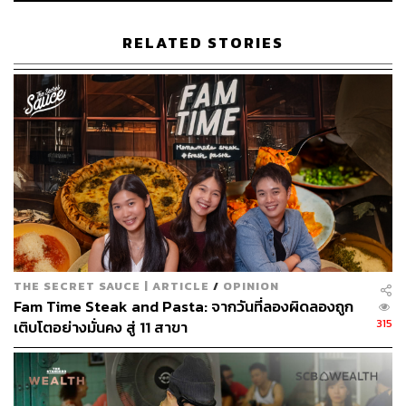
นอกจากจะเป็นร้านอาหารแล้ว ใครที่กำลังมองหาร้าน
อาหารจัดงานแต่งงาน ปาร์ตี้สละโสด หรืองานอีเวนต์ต่างๆ
RELATED STORIES
สำหรับคนที่ต้องการให้งานมีบรรยากาศอบอุ่น เรียบง่าย
สบายๆ เหมือนจัดที่บ้าน แต่ถ้าอยากคึกคักขึ้นมาหน่อยทุกคืน
วันอังคาร ในส่วนของร้านอาหารนั้นจะกลายเป็นฟลอร์
สำหรับนักเต้นแทงโก้ ไม่ว่าจะเป็นนักเต้นเท้าไฟหรือนักเต้น
มือใหม่ก็สามารถมาวาดสีสันบนฟลอร์ได้ เพราะเขามีสอน
เต้นเบื้องต้นด้วย บอกแล้วว่าร้านอาหารเอกมัยแห่งนี้ไม่ได้
เป็นเพียงร้านอาหารธรรมดา
THE SECRET SAUCE | ARTICLE
/
OPINION
Fam Time Steak and Pasta: จากวันที่ลองผิดลองถูก
315
เติบโตอย่างมั่นคง สู่ 11 สาขา