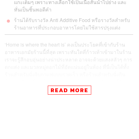
แกะเต็มๆ เพราะทางเลือกใช้เป็นเนื้อสันนำไปย่าง และ
หั่นเป็นชิ้นพอดีคำ
ร้านได้รับรางวัล Anti Additive Food หรือรางวัลสำหรับ
ร้านอาหารที่ประกอบอาหารโดยไม่ใช้สารปรุงแต่ง
‘Home is where the heart is’ คงเป็นประโยคที่เข้ากับร้าน
อาหารเอกมัยร้านนี้ที่สุด เพราะทันใดที่ก้าวเท้าเข้ามาในร้าน
เราจะรู้สึกอบอุ่นอย่างน่าประหลาด อาจจะด้วยแสงสลัวๆ การ
ตกแต่ง และมวลหมู่ดอกไม้ที่อัดแน่นอยู่ในห้อง ที่นี่เป็นได้ทั้ง
ร้านสำหรับนั่งจิบกาแฟแบบรวดเร็ว หรือร้านสำหรับนั่งกิน
ข้าวกับเพื่อนที่ไม่ได้เจอกันมานาน ร้านสำหรับจัดปาร์ตี้วัน
เกิด ร้านสำหรับจัดงานแต่งงาน หรือแม้กระทั่งฟลอร์เต้นแทง
READ MORE
โก้ของเหล่านักเต้นเท้าไฟ