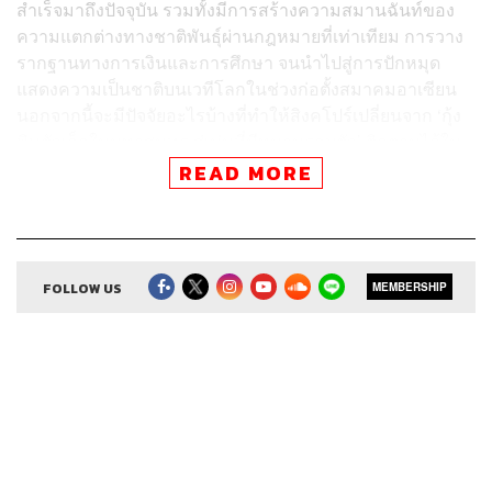
สำเร็จมาถึงปัจจุบัน รวมทั้งมีการสร้างความสมานฉันท์ของ
ความแตกต่างทางชาติพันธ์ุผ่านกฎหมายที่เท่าเทียม การวาง
รากฐานทางการเงินและการศึกษา จนนำไปสู่การปักหมุด
แสดงความเป็นชาติบนเวทีโลกในช่วงก่อตั้งสมาคมอาเซียน
นอกจากนี้จะมีปัจจัยอะไรบ้างที่ทำให้สิงคโปร์เปลี่ยนจาก ‘กุ้ง
พิษตัวเล็กในมหาสมุทร สู่เม่นที่มีหนามรอบตัว’ ติดตามได้ใน
เอพิโสดนี้
READ MORE
FOLLOW US
ติดตาม 8 Minutes History
MEMBERSHIP
ผ่านแอปพลิเคชันต่างๆ ที่คุณสะดวก