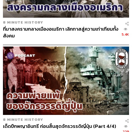
352
8 MINUTE HISTORY
ที่มาสงครามกลางเมืองอเมริกา เลิกทาสสู่ความเท่าเทียมทั้ง
5.4K
สังคม
ABOUT THE HOST
THE STANDARD PODCAST
ทีมงาน THE STANDARD PODCAST
8 MINUTE HISTORY
เด็ดปีกพญาอินทรี ก่อนสิ้นสุดจักรวรรดิญี่ปุ่น (Part 4/4)
229