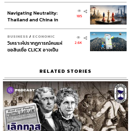
ฉัฐนภา โพธิ์เงิน
ส่วนยุทธศาสตร์ไทย –
Navigating Neutrality:
อินโดนีเซีย
185
Thailand and China in
the Age of a New Global
Order
BUSINESS
/
ECONOMIC
TAGS:
housing and development board
Michael P. Fay
วิเคราะห์ปรากฏการณ์คนแห่
2.6K
สิงคโปร์
Lee Hsien Loong
Goh Chok Tong
ขอสินเชื่อ CLICX อาจเป็น
The Standard Podcast
S. Rajaratnam
เพียงยอดภูเขาน้ำแข็ง ของ
World history
Asian Nations
Thanat Khoman
ปัญหาหนี้ครัวเรือนไทยที่ถูก
British Empire
Adam Malik
8 Minute History
Tun Abdul Razak
Bill Clinton
Narciso R. Ramos
ซุกไว้
RELATED STORIES
Lee Kuan Yew
Singapore Armed Forces
People's Action Party
Goh Keng Swee
National service in Singapore
Yitzhak Rabin
Podcast