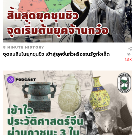
8 MINUTE HISTORY
จุดจบจีนในยุคชุนชิว เข้าสู่ยุคจั้นกั๋วหรือรณรัฐทั้งเจ็ด
1.8K