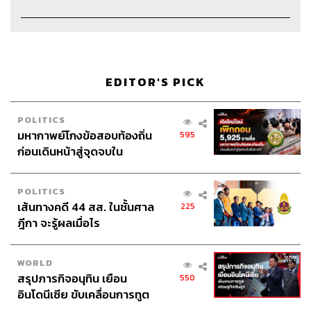
Credits
The Host
วิทย์ สิทธิเวคิน
Project Manager
ปวริศา ตั้งตุลานนท์
Show Producer
อธิษฐาน กาญจนะพงศ์, พันธวัฒน์ เศรษฐ
EDITOR'S PICK
วิไล
Creative
นัทธมน หัวใจ, ภัควัตน์ ฟอง
ดี
POLITICS
มหากาพย์โกงข้อสอบท้องถิ่น
Sound Editor
เดชาณัฏฐ์ ธีรดุริยสฤษฏ์
595
ก่อนเดินหน้าสู่จุดจบใน
Sound Designer & Engineer
กฤตพล จียะเกียรติ
สัปดาห์นี้
Recording Engineer
ขจีพรรณ วิจิตรรัตน์
Art Director
ฉัตรชัย เฉยชิต
POLITICS
Channel Manager
เชษฐพงศ์ ชูประดิษฐ์
เส้นทางคดี 44 สส. ในชั้นศาล
225
Channel Admin
นิพพิชฌน์ ชุลีนวน
ฎีกา จะรู้ผลเมื่อไร
Proofreader
นัฐฐา สอนกลิ่น
Webmaster
ไชยพร ศิริกลการ
WORLD
Social Media Admins
สุทธกิตติ์​ สุทธาวรรณกุล, ธิติกร ลิ้ม
สรุปภารกิจอนุทิน เยือน
550
ทองมณี, วนัชพร ดวงนิล, วิมลณัฐ พรศิริอนันต์
อินโดนีเซีย ขับเคลื่อนการทูต
Archive Officer
ชริน ธนอุดมกรณ์, อาทิตยา อิสสรานุสรณ์,
เศรษฐกิจเชิงรุก ประกาศหุ้น