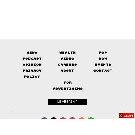
News
Wealth
Pop
Podcast
Video
Now
Opinion
Careers
Events
Privacy
About
Contact
Policy
FOR
ADVERTISING
MEMBERSHIP
© 2017-
2026
The Standard. All rights reserved.