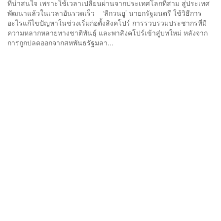
ที่น่าสนใจ เพราะใช้เวลาเปลี่ยนผ่านจากประเทศโลกที่สาม สู่ประเทศ
พัฒนาแล้วในเวลาอันรวดเร็ว ‘ลีกวนยู’ นายกรัฐมนตรี ใช้วิธีการ
อะไรแก้ไขปัญหาในช่วงเริ่มก่อตั้งสิงคโปร์ การรวบรวมประชากรที่มี
ความหลากหลายทางชาติพันธ์ุ และพาสิงคโปร์เข้าสู่บทใหม่ หลังจาก
การถูกปลดออกจากสหพันธรัฐมลา...