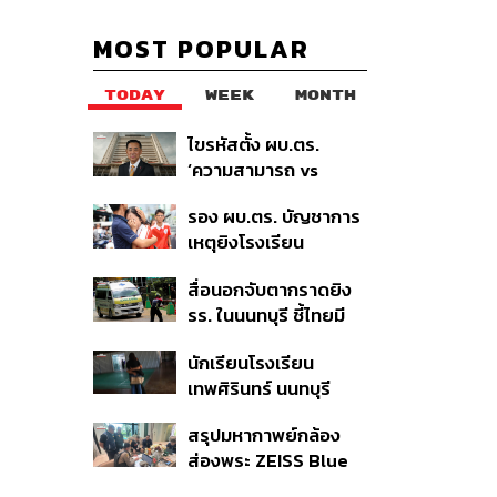
MOST POPULAR
TODAY
WEEK
MONTH
ไขรหัสตั้ง ผบ.ตร.
‘ความสามารถ vs
อาวุโส’ และอนาคตการ
รอง ผบ.ตร. บัญชาการ
ปฏิรูปสีกากี กับ
เหตุยิงโรงเรียน
พล.ต.อ. เอก อังสนา
เทพศิรินทร์ นนทบุรี สั่ง
นนท์
สื่อนอกจับตากราดยิง
ค้นหา 2 รอบยืนยันไร้คน
รร. ในนนทบุรี ชี้ไทยมี
ติดค้าง พบศพปู่-ย่าที่
อัตราครอบครองปืนสูง
บ้านพักผู้ก่อเหตุ
นักเรียนโรงเรียน
ในระดับต้นของภูมิภาค
เทพศิรินทร์ นนทบุรี
อพยพเข้ายังพื้นที่
สรุปมหากาพย์กล้อง
ปลอดภัยชั่วคราว หลัง
ส่องพระ ZEISS Blue
เหตุใช้อาวุธปืนภายใน
Marine จากสัญญา
โรงเรียนคลี่คลาย