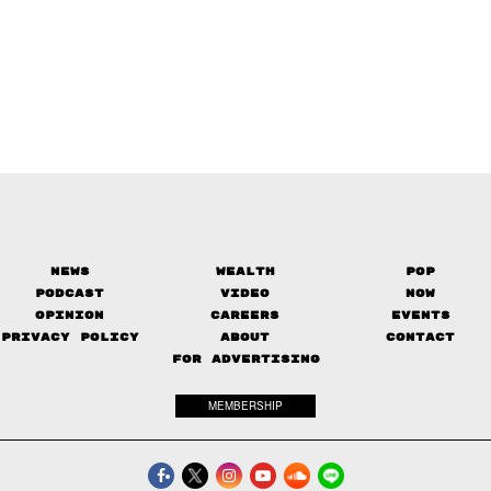
News
Wealth
Pop
Podcast
Video
Now
Opinion
Careers
Events
Privacy Policy
About
Contact
FOR ADVERTISING
MEMBERSHIP