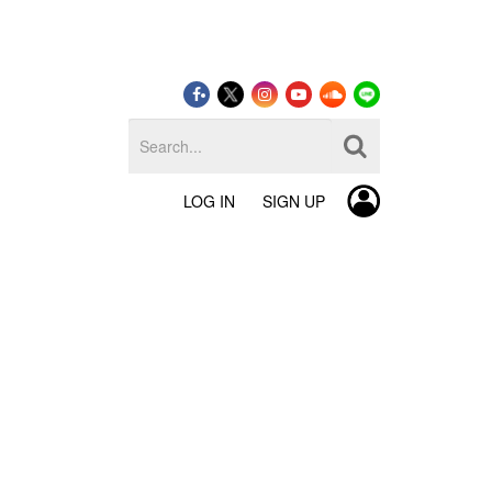
LOG IN
SIGN UP