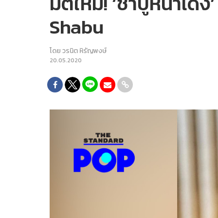
มิติใหม่! ‘ชาบูหน้าเด
Shabu
โดย
วรนิต หิรัญพงษ์
20.05.2020