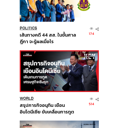
POLITICS
174
เส้นทางคดี 44 สส. ในชั้นศาล
ฎีกา จะรู้ผลเมื่อไร
WORLD
514
สรุปภารกิจอนุทิน เยือน
อินโดนีเซีย ขับเคลื่อนการทูต
เศรษฐกิจเชิงรุก ประกาศหุ้น
ส่วนยุทธศาสตร์ไทย –