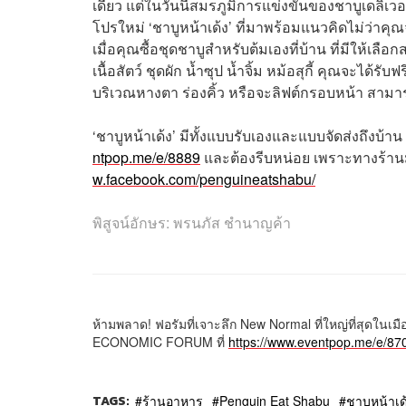
เดียว แต่ในวันนี้สมรภูมิการแข่งขันของชาบูเดลิเวอ
โปรใหม่ ‘ชาบูหน้าเด้ง’ ที่มาพร้อมแนวคิดไม่ว่า
เมื่อคุณซื้อชุดชาบูสำหรับต้มเองที่บ้าน ที่มีให้เลื
เนื้อสัตว์ ชุดผัก น้ำซุป น้ำจิ้ม หม้อสุกี้ คุณจะได้ร
บริเวณหางตา ร่องคิ้ว หรือจะลิฟต์กรอบหน้า สามาร
‘ชาบูหน้าเด้ง’ มีทั้งแบบรับเองและแบบจัดส่งถึงบ้า
ntpop.me/e/8889
และต้องรีบหน่อย เพราะทางร้านมีจ
w.facebook.com/penguineatshabu/
พิสูจน์อักษร: พรนภัส ชำนาญค้า
ห้ามพลาด! ฟอรัมที่เจาะลึก New Normal ที่ใหญ่ที่สุดใ
ECONOMIC FORUM ที่
https://www.eventpop.me/e/87
TAGS:
ร้านอาหาร
Penguin Eat Shabu
ชาบูหน้าเด