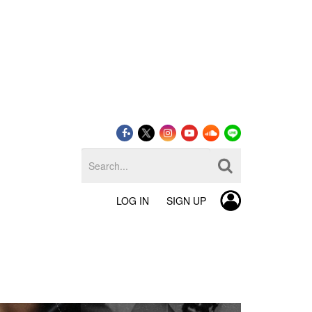
LOG IN
SIGN UP