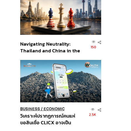
อินโดนีเซีย
Navigating Neutrality:
150
Thailand and China in the
Age of a New Global
Order
BUSINESS
/
ECONOMIC
2.5K
วิเคราะห์ปรากฏการณ์คนแห่
ขอสินเชื่อ CLICX อาจเป็น
เพียงยอดภูเขาน้ำแข็ง ของ