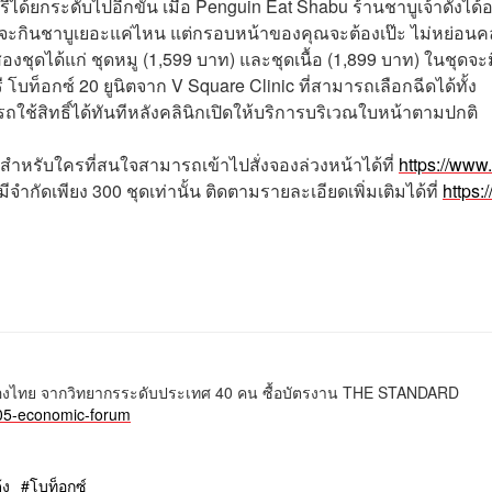
รีได้ยกระดับไปอีกขั้น เมื่อ Penguin Eat Shabu ร้านชาบูเจ้าดังได้
คุณจะกินชาบูเยอะแค่ไหน แต่กรอบหน้าของคุณจะต้องเป๊ะ ไม่หย่อนค
อกสองชุดได้แก่ ชุดหมู (1,599 บาท) และชุดเนื้อ (1,899 บาท) ในชุดจะ
ับฟรี โบท็อกซ์ 20 ยูนิตจาก V Square Clinic ที่สามารถเลือกฉีดได้ทั้ง
ถใช้สิทธิ์ได้ทันทีหลังคลินิกเปิดให้บริการบริเวณใบหน้าตามปกติ
น สำหรับใครที่สนใจสามารถเข้าไปสั่งจองล่วงหน้าได้ที่
https://www
ำกัดเพียง 300 ชุดเท่านั้น ติดตามรายละเอียดเพิ่มเติมได้ที่
https:
นเมืองไทย จากวิทยากรระดับประเทศ 40 คน ซื้อบัตรงาน THE STANDARD
05-economic-forum
้ง
โบท็อกซ์