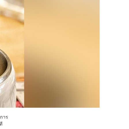
ิการ
ที