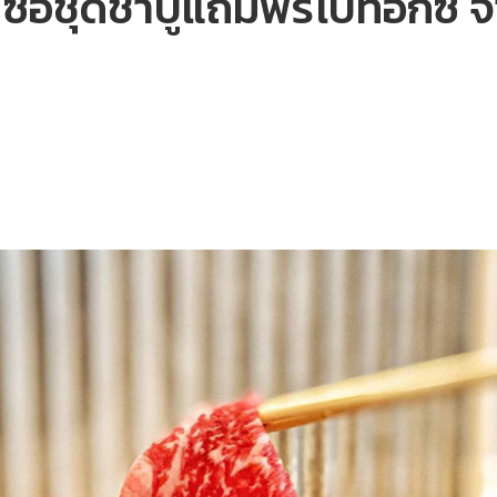
้ง’ ซื้อชุดชาบูแถมฟรีโบท็อกซ