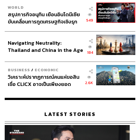
WORLD
สรุปภารกิจอนุทิน เยือนอินโดนีเซีย
549
ขับเคลื่อนการทูตเศรษฐกิจเชิงรุก
ประกาศหุ้นส่วนยุทธศาสตร์ไทย –
อินโดนีเซีย
Navigating Neutrality:
Thailand and China in the Age
184
of a New Global Order
BUSINESS
/
ECONOMIC
วิเคราะห์ปรากฏการณ์คนแห่ขอสิน
2.6K
เชื่อ CLICX อาจเป็นเพียงยอด
ภูเขาน้ำแข็ง ของปัญหาหนี้ครัว
เรือนไทยที่ถูกซุกไว้
LATEST STORIES