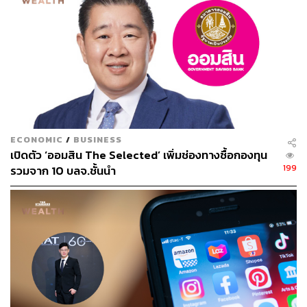
สำรวจแนวทางการใช้วัคซีน mRNA เป็น ‘วัคซีนเข็มที่
3’ ในประเทศที่ใช้วัคซีน Sinovac
เปรียบเทียบประสิทธิภาพล่าสุด วัคซีน Sinovac vs. Pfiz
er-BioNTech ในชิลี
โควิด-19 กลายพันธ์ุสายพันธ์ุต่างๆ มีชื่อเรียกใหม่ว่าอย่
างไร
สำรวจราคาวัคซีนต้านโควิด-19 ในประชาคมโลก โดส
ละเท่าไร
ผลข้างเคียงวัคซีนต้านโควิด-19 ในประชาคมโลก อาก
ECONOMIC
/
BUSINESS
ารเป็นอย่างไรบ้าง
เปิดตัว ‘ออมสิน The Selected’ เพิ่มช่องทางซื้อกองทุน
เช็กประสิทธิภาพวัคซีนต้านโควิด-19 ล่าสุด
199
รวมจาก 10 บลจ.ชั้นนำ
ภาพ:
Merck & Co Inc / Handout via Reuters
อ้างอิง:
https://www.reuters.com/business/healthcare-pharma
ceuticals/mercks-covid-19-pill-cuts-risk-death-hospit
alization-by-50-study-2021-10-01/
https://www.bbc.com/news/health-58764440
https://www.cnbc.com/2021/10/01/merck-to-seek-em