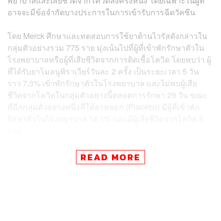
พยาบาลและเสียชีวิตจากโควิดลงครึ่งหนึ่ง โดยเฉพาะในผู้ที่
อาจจะมีข้อจำกัดบางประการในการเข้ารับการฉีดวัคซีน
โดย Merck ศึกษาและทดสอบการใช้ยาต้านไวรัสดังกล่าวใน
กลุ่มตัวอย่างรวม 775 ราย มุ่งเน้นไปที่ผู้ที่เข้าพักรักษาตัวใน
โรงพยาบาลหรือผู้ที่เสียชีวิตจากการติดเชื้อโควิด โดยพบว่า ผู้
ที่ได้รับยาโมลนูพิราเวียร์วันละ 2 ครั้ง เป็นระยะเวลา 5 วัน
ราว 7.3% เข้าพักรักษาตัวในโรงพยาบาล และไม่พบผู้เสีย
ชีวิตจากโควิดในกลุ่มตัวอย่างนี้ตลอดการรักษา 29 วัน ขณะ
ที่อีกกลุ่มตัวอย่างหนึ่งที่ให้ยาหลอก (Placebo) มีผู้ที่เข้าพัก
รักษาตัวในโรงพยาบาล 14.1% และมีผู้เสียชีวิตจากโควิด 8
ราย
Merck และผู้ร่วมพัฒนาอย่าง Ridgeback Biotherapeutics
READ MORE
ระบุว่า พวกเขากำลังจะยื่นเรื่องขออนุญาตใช้ยาต้านโควิด
ชนิดเม็ดนี้เป็นกรณีฉุกเฉินในอีก 2 สัปดาห์ข้างหน้า ถ้าได้รับ
การอนุมัติจากองค์การอาหารและยาสหรัฐฯ โมลนูพิราเวียร์
จะเป็นยาต้านโควิดชนิดเม็ดตัวแรกที่ได้รับการรับรองจาก
ทางการสหรัฐฯ และจากการเผยความสำเร็จดังกล่าว ทำให้