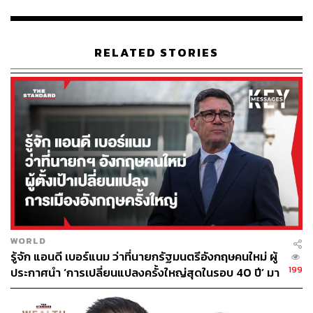
ราคาจับต้องได้ และมีประสิทธิภาพ จะมีส่วนช่วยสร้างข้อได้
เปรียบครั้งสำคัญในการต่อสู้และรับมือกับวิกฤตโควิด”
RELATED STORIES
ขณะที่ เจฟฟ์ ไซอันท์ ผู้ประสานงานเรื่องโควิดประจำทำเนียบ
ขาวของสหรัฐฯ ระบุว่า “โมลนูพิราเวียร์เป็นหนึ่งเครื่องมือ
ทางเลือกที่มีประสิทธิภาพในการปกป้องผู้คนจากผลลัพธ์อัน
เลวร้ายจากโควิด แต่อย่างไรก็ตาม การฉีดวัคซีนโควิดยังอยู่
จุดที่ห่างไกลกว่านั้นมาก นี่ยังคงเป็นวิธีการที่ดีที่สุดในการ
ต่อสู้กับโควิด”
นอกจาก Merck & Co ที่กำลังทดสอบและพัฒนายาต้านไวรัส
ชนิดเม็ดนี้แล้ว ยังมีอีกหลายองค์กร เช่น ผู้พัฒนาวัคซีนโควิด
อย่าง Pfizer เองก็กำลังศึกษาผลลัพธ์ของยาต้านไวรัสชนิด
เม็ด 2 ตัวเช่นเดียวกัน รวมถึง Roche บริษัทด้านเภสัชกรรม
WORLD
สัญชาติสวิสก็กำลังศึกษาวิจัยทางเลือกใหม่ในการรับมือและ
รู้จัก แอนดี เบอร์แนม ว่าที่นายกรัฐมนตรีอังกฤษคนใหม่ ผู้
รักษาผู้ป่วยโควิดเช่นกัน
199
ประกาศนำ ‘การเปลี่ยนแปลงครั้งใหญ่สุดในรอบ 40 ปี’ มา
สู่การเมืองอังกฤษ
บทความที่เกี่ยวข้อง: