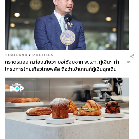
THAILAND
/
POLITICS
ภราดรมอง ก.ท่องเที่ยวฯ ขอใช้งบจาก พ.ร.ก. กู้เงินฯ ทำ
...
โครงการไทยเที่ยวไทยพลัส ถือว่าเข้าเกณฑ์กู้เงินฉุกเฉิน