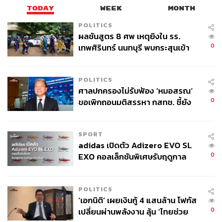
TODAY
WEEK
MONTH
POLITICS
ผลชันสูตร 8 ศพ เหตุยิงใน รร.
0
เทพศิรินทร์ นนทบุรี พบกระสุนเข้า
จุดสำคัญ ‘ศีรษะ-หน้าอก’ ครูถูกยิง
4 นัด จากระยะไกล
POLITICS
ศาลปกครองไม่รับฟ้อง ‘หมอสรณ’
0
ขอเพิกถอนมติสรรหา กสทช. ชี้ยัง
ไม่ใช่ผู้เดือดร้อนเสียหาย
SPORT
adidas เปิดตัว Adizero EVO SL
0
EXO คอลเล็กชันพิเศษรับฤดูกาล
College Football
POLITICS
‘เอกนิติ’ เผยเงินกู้ 4 แสนล้าน โฟกัส
0
เปลี่ยนผ่านพลังงาน ลุ้น ‘ไทยช่วย