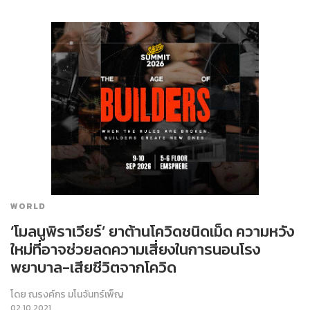
WORLD
‘โมลนูพิราเวียร์’ ยาต้านโควิดชนิดเม็ด ความหวัง
ใหม่ที่อาจช่วยลดความเสี่ยงในการนอนโรง
พยาบาล-เสียชีวิตจากโควิด
โดย
ณรงค์กร มโนจันทร์เพ็ญ
02.10.2021