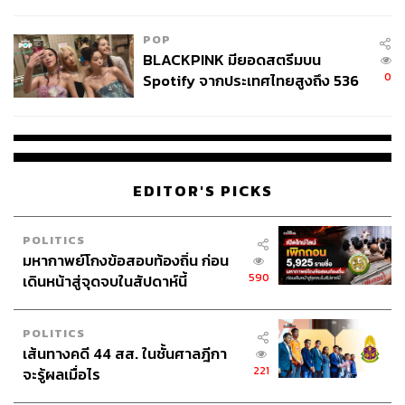
ไทยพลัส’ เฟส 2 รอประเมินความ
เหมาะสม
POP
BLACKPINK มียอดสตรีมบน
0
Spotify จากประเทศไทยสูงถึง 536
ล้านครั้ง ตลอด 10 ปีที่ผ่านมา
EDITOR'S PICKS
POLITICS
มหากาพย์โกงข้อสอบท้องถิ่น ก่อน
590
เดินหน้าสู่จุดจบในสัปดาห์นี้
POLITICS
เส้นทางคดี 44 สส. ในชั้นศาลฎีกา
221
จะรู้ผลเมื่อไร