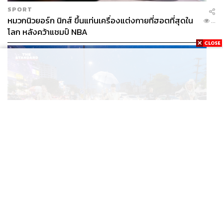
SPORT
หมวกนิวยอร์ก นิกส์ ขึ้นแท่นเครื่องแต่งกายที่ฮอตที่สุดใน
...
โลก หลังคว้าแชมป์ NBA
THAILAND
เมื่อถนนกลายเป็นรันเวย์ ‘แยกรินคำ’ จัด LANNA HAUTE
...
COUTURE กลางสายฝน