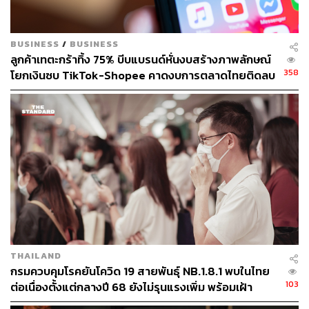
ergency-authorization-for-oral-covid-19-treatment.ht
ml
BUSINESS
/
BUSINESS
ลูกค้าเทตะกร้าทิ้ง 75% บีบแบรนด์หั่นงบสร้างภาพลักษณ์
TAGS:
เชื้อไวรัสโคโรนา
โมลนูพิราเวียร์ (Molnupiravir)
358
โยกเงินซบ TikTok-Shopee คาดงบการตลาดไทยติดลบ
ยารักษาโรค
ครั้งแรกในรอบ 14 ปี
338
ABOUT THE AUTHOR
THAILAND
กรมควบคุมโรคยันโควิด 19 สายพันธุ์ NB.1.8.1 พบในไทย
ณรงค์กร มโนจันทร์เพ็ญ
103
ต่อเนื่องตั้งแต่กลางปี 68 ยังไม่รุนแรงเพิ่ม พร้อมเฝ้า
Content Creator กองบรรณาธิการข่าว THE
ระวัง-ติดตามใกล้ชิด
STANDARD