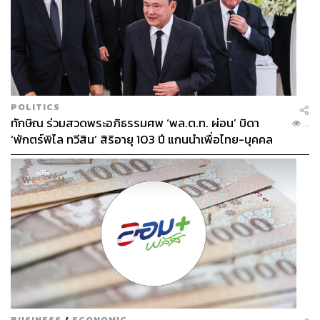
POLITICS
ทักษิณ ร่วมสวดพระอภิธรรมศพ ‘พล.ต.ท. ผ่อน’ บิดา
...
‘พักตร์พิไล ทวีสิน’ สิริอายุ 103 ปี แกนนำเพื่อไทย-บุคคล
หลากวงการร่วมอาลัย
BUSINESS
/
ECONOMIC