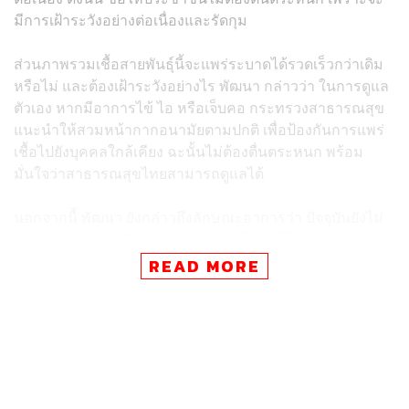
มีการเฝ้าระวังอย่างต่อเนื่องและรัดกุม
ส่วนภาพรวมเชื้อสายพันธุ์นี้จะแพร่ระบาดได้รวดเร็วกว่าเดิม
หรือไม่ และต้องเฝ้าระวังอย่างไร พัฒนา กล่าวว่า ในการดูแล
ตัวเอง หากมีอาการไข้ ไอ หรือเจ็บคอ กระทรวงสาธารณสุข
แนะนำให้สวมหน้ากากอนามัยตามปกติ เพื่อป้องกันการแพร่
เชื้อไปยังบุคคลใกล้เคียง ฉะนั้นไม่ต้องตื่นตระหนก พร้อม
มั่นใจว่าสาธารณสุขไทยสามารถดูแลได้
นอกจากนี้ พัฒนา ยังกล่าวถึงลักษณะอาการว่า ปัจจุบันยังไม่
พบสัญญาณว่าจะมีความรุนแรงเพิ่มขึ้น แต่ก็ไม่ประมาท โดย
กรมควบคุมโรคได้เผยแพร่ข่าวประชาสัมพันธ์มาตั้งแต่วันที่
READ MORE
24 พฤษภาคมที่ผ่านมาแล้ว พร้อมย้ำว่ากระทรวง
สาธารณสุขและกรมควบคุมโรคเฝ้าระวังอย่างใกล้ชิด
TAGS:
โควิดกลายพันธุ์ NB.1.8.1
กระทรวงสาธารณสุข
กรมควบคุมโรค
ทำเนียบรัฐบาล
เชื้อไวรัสโคโรนา
COVID-19
พัฒนา พร้อมพัฒน์
NB.1.8.1