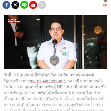
80
วันนี้ (2 มิถุนายน) ที่ทำเนียบรัฐบาล พัฒนา พร้อมพัฒน์
รัฐมนตรีว่าการ
กระทรวงสาธารณสุข
กล่าวถึงสถานการณ์
โควิด ว่า ล่าสุดพบเชื้อสายพันธุ์ NB.1.8.1 เมื่อสัปดาห์ก่อน ซึ่ง
กลายพันธุ์มาจากสายพันธุ์เดิมที่เคยพบในประเทศไทย โดย
เบื้องต้นจะมีอาการคล้ายเดิม คือ ไอ เจ็บคอ และเป็นไข้ แต่มี
อาการเด่นคือเจ็บคอ กระทรวงสาธารณสุขจึงเฝ้าระวังอย่าง
ต่อเนื่อง ดังนั้น ขอให้ประชาชนไม่ต้องตื่นตระหนก เพราะจะ