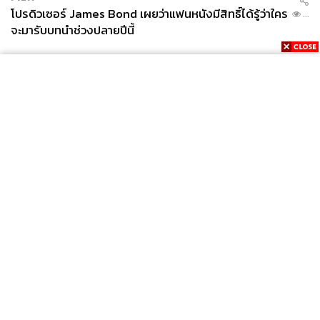
โปรดิวเซอร์ James Bond เผยว่าแฟนหนังมีสิทธิ์ได้รู้ว่าใคร
...
จะมารับบทนำช่วงปลายปีนี้
News
Wealth
Pop
Podcast
Video
Now
Opinion
Careers
Events
Privacy
About
Contact
Policy
FOR
ADVERTISING
MEMBERSHIP