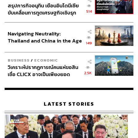
สรุปภารกิจอนุทิน เยือนอินโดนีเซีย
514
ขับเคลื่อนการทูตเศรษฐกิจเชิงรุก
ประกาศหุ้นส่วนยุทธศาสตร์ไทย –
อินโดนีเซีย
Navigating Neutrality:
Thailand and China in the Age
149
of a New Global Order
BUSINESS
/
ECONOMIC
วิเคราะห์ปรากฏการณ์คนแห่ขอสิน
2.5K
เชื่อ CLICX อาจเป็นเพียงยอด
ภูเขาน้ำแข็ง ของปัญหาหนี้ครัว
เรือนไทยที่ถูกซุกไว้
LATEST STORIES