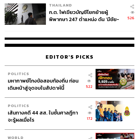
THAILAND
ก.ต. ไฟเขียวบัญชีโยกย้ายผู้
526
พิพากษา 247 ตำแหน่ง ดัน ‘มีชัย-
สรรพวิทย์’ คุมศาลอาญา-แพ่ง ‘วิธู
ร’ นั่งประธานศาลอุทธรณ์
EDITOR'S PICKS
POLITICS
มหากาพย์โกงข้อสอบท้องถิ่น ก่อน
522
เดินหน้าสู่จุดจบในสัปดาห์นี้
POLITICS
เส้นทางคดี 44 สส. ในชั้นศาลฎีกา
172
จะรู้ผลเมื่อไร
WORLD