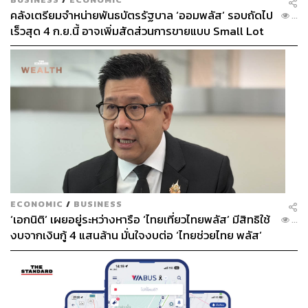
คลังเตรียมจำหน่ายพันธบัตรรัฐบาล ‘ออมพลัส’ รอบถัดไป
...
เร็วสุด 4 ก.ย.นี้ อาจเพิ่มสัดส่วนการขายแบบ Small Lot
First มากขึ้น
ECONOMIC
/
BUSINESS
‘เอกนิติ’ เผยอยู่ระหว่างหารือ ‘ไทยเที่ยวไทยพลัส’ มีสิทธิใช้
...
งบจากเงินกู้ 4 แสนล้าน มั่นใจงบต่อ ‘ไทยช่วยไทย พลัส’
เฟส 2 มีเพียงพอ