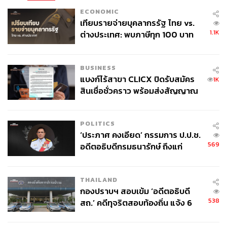
ECONOMIC
เทียบรายจ่ายบุคลากรรัฐ ไทย vs.
1.1K
ต่างประเทศ: พบภาษีทุก 100 บาท
ของคนไทยใช้ไปกับข้าราชการเฉียด
40 บาท
BUSINESS
แบงก์ไร้สาขา CLICX ปิดรับสมัคร
1K
สินเชื่อชั่วคราว พร้อมส่งสัญญาณ
เตือนกลุ่มกู้เงินผิดวัตถุประสงค์-ให้
ข้อมูลเท็จ เตรียมดำเนินคดีเด็ดขาด
POLITICS
‘ประภาศ คงเอียด’ กรรมการ ป.ป.ช.
569
อดีตอธิบดีกรมธนารักษ์ ถึงแก่
อนิจกรรม
THAILAND
กองปราบฯ สอบเข้ม ‘อดีตอธิบดี
538
สถ.’ คดีทุจริตสอบท้องถิ่น แจ้ง 6
ข้อหาหนัก จ่อชง ป.ป.ช. 12 ส.ค. นี้