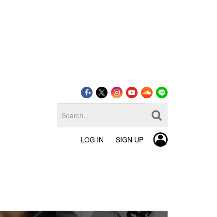
LOG IN
SIGN UP