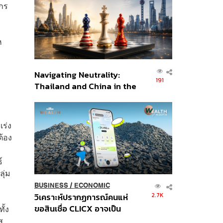
อินโดนีเซีย
์กร
ห
Navigating Neutrality:
191
Thailand and China in the
Age of a New Global
Order
เร่ง
ต้อง
์
ุ่ม
BUSINESS
/
ECONOMIC
2.7K
วิเคราะห์ปรากฏการณ์คนแห่
ขอสินเชื่อ CLICX อาจเป็น
ั้ง
เพียงยอดภูเขาน้ำแข็ง ของ
ส