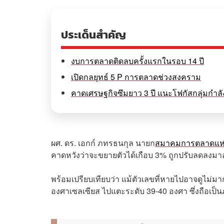
ประเด็นสำคัญ
งบการตลาดติดลบครั้งแรกในรอบ 14 ปี
เปิดกลยุทธ์ 5 P การตลาดช่วงสงคราม
คาดเศรษฐกิจซึมยาว 3 ปี แนะโฟกัสกลุ่มกำลัง
ผศ. ดร. เอกก์ ภทรธนกุล นายก
สมาคมการตลาดแห่
คาดหวังว่าจะขยายตัวได้เกือบ 3% ถูกปรับลดลงมาอ
พร้อมเปรียบเทียบว่า แม้ตัวเลขที่หายไปอาจดูไม่มาก
องศาเซลเซียส ไปแตะระดับ 39-40 องศา ซึ่งถือเป็นภา