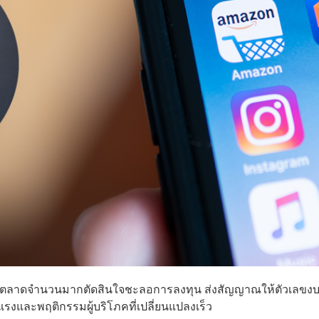
รตลาดจำนวนมากตัดสินใจชะลอการลงทุน ส่งสัญญาณให้ตัวเลขง
แรงและพฤติกรรมผู้บริโภคที่เปลี่ยนแปลงเร็ว