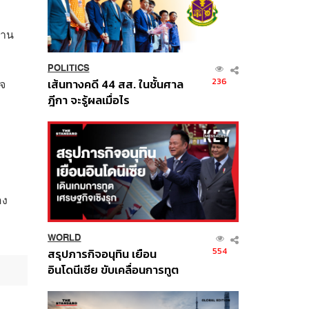
่าน
POLITICS
236
ใจ
เส้นทางคดี 44 สส. ในชั้นศาล
ฎีกา จะรู้ผลเมื่อไร
อง
WORLD
554
สรุปภารกิจอนุทิน เยือน
อินโดนีเซีย ขับเคลื่อนการทูต
เศรษฐกิจเชิงรุก ประกาศหุ้น
ส่วนยุทธศาสตร์ไทย –