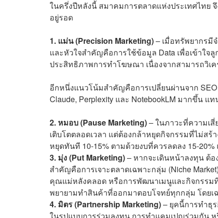
ในครึ่งปีหลังนี้ สมาคมการตลาดแห่งประเทศไทย จึ
อยู่รอด
1. แม่น (Precision Marketing)
– เมื่อทรัพยากรมี
และหัวใจสำคัญคือการใช้ข้อมูล Data เพื่อเข้าใจลูก
ประสิทธิภาพการทำโฆษณา เนื่องจากสามารถวิเครา
อีกหนึ่งแนวโน้มสำคัญคือการเปลี่ยนผ่านจาก SEO ไป
Claude, Perplexity และ NotebookLM มากขึ้น แท
2. หมอบ (Pause Marketing)
– ในภาวะที่ความเสี่ย
เติบโตตลอดเวลา แต่ต้องกล้าหยุดกิจกรรมที่ไม่สร้
หยุดทันที 10-15% ตามด้วยงบที่ควรลดลง 15-20% แล
3. มุ่ง (Put Marketing)
– หากจะเดินหน้าลงทุน ต้อ
สำคัญคือการเจาะตลาดเฉพาะกลุ่ม (Niche Market) เช
คุณแม่หลังคลอด หรือการพัฒนาเมนูและกิจกรรมที่
พยายามทำสินค้าที่ออกมาตอบโจทย์ทุกกลุ่ม โดยเฉ
4. มิตร (Partnership Marketing)
– ยุคนี้การทำธุ
ในรูปแบบการร่วมลงทุน การทำแคมเปญร่วมกัน หร