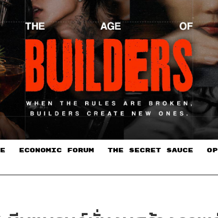
E
ECONOMIC FORUM
THE SECRET SAUCE​
OP