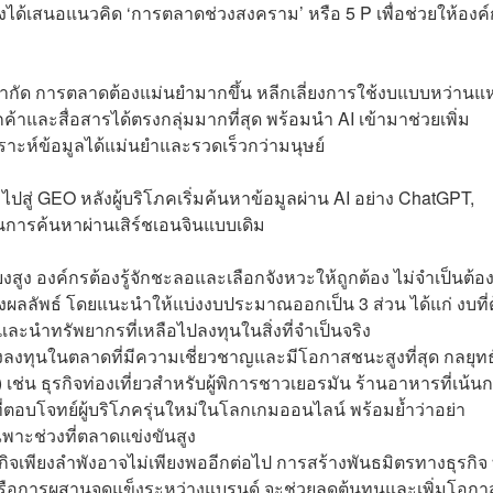
งได้เสนอแนวคิด ‘การตลาดช่วงสงคราม’ หรือ 5 P เพื่อช่วยให้องค
จำกัด การตลาดต้องแม่นยำมากขึ้น หลีกเลี่ยงการใช้งบแบบหว่านแ
ค้าและสื่อสารได้ตรงกลุ่มมากที่สุด พร้อมนำ AI เข้ามาช่วยเพิ่ม
ะห์ข้อมูลได้แม่นยำและรวดเร็วกว่ามนุษย์
สู่ GEO หลังผู้บริโภคเริ่มค้นหาข้อมูลผ่าน AI อย่าง ChatGPT,
นการค้นหาผ่านเสิร์ชเอนจินแบบเดิม
งสูง องค์กรต้องรู้จักชะลอและเลือกจังหวะให้ถูกต้อง ไม่จำเป็นต้อง
างผลลัพธ์ โดยแนะนำให้แบ่งงบประมาณออกเป็น 3 ส่วน ได้แก่ งบที่
ะนำทรัพยากรที่เหลือไปลงทุนในสิ่งที่จำเป็นจริง
งลงทุนในตลาดที่มีความเชี่ยวชาญและมีโอกาสชนะสูงที่สุด กลยุทธ
่น ธุรกิจท่องเที่ยวสำหรับผู้พิการชาวเยอรมัน ร้านอาหารที่เน้นกล
ตอบโจทย์ผู้บริโภครุ่นใหม่ในโลกเกมออนไลน์ พร้อมย้ำว่าอย่า
พาะช่วงที่ตลาดแข่งขันสูง
รกิจเพียงลำพังอาจไม่เพียงพออีกต่อไป การสร้างพันธมิตรทางธุรกิจ ท
ือการผสานจุดแข็งระหว่างแบรนด์ จะช่วยลดต้นทุนและเพิ่มโอกา