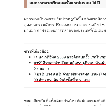
งบการตลาดติดลบครั้งแรกในรอบ 14 ปี
ผลกระทบในวงการเริ่มปรากฏชัดขึ้น หลังจากนัก
อุตสาหกรรมมีการปรับลดงบการตลาดลงเฉลี่ย 1% นับ
ผ่านมา ภาพรวมงบการตลาดของประเทศก็ไม่เคยติ
ข่าวที่เกี่ยวข้อง:
โฆษณาดิจิทัล 2569 อาจติดลบครั้งแรกในรอบ 1
บาร์บีคิวพลาซ่าปรับเกมสู้เศรษฐกิจซบ หันเน้
0 รายการ
‘โปรไม่แรง คนไม่จ่าย’ เซ็นทรัลพัฒนาเผยโจท
00 ล้าน กระตุ้นกำลังซื้อทั่วประเทศ
ขณะเดียวกัน สื่อดั้งเดิมอย่างโทรทัศน์และหนังสือพ