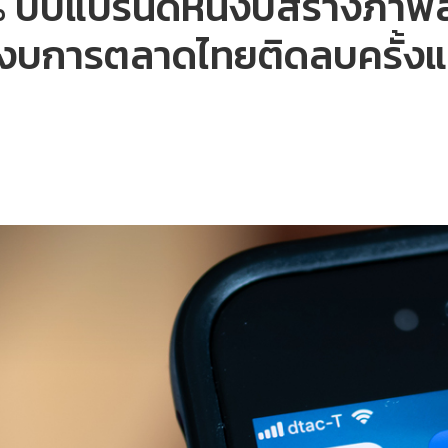
5% บีบแบรนด์หั่นงบสร้างภาพ
งบการตลาดไทยติดลบครั้งแร