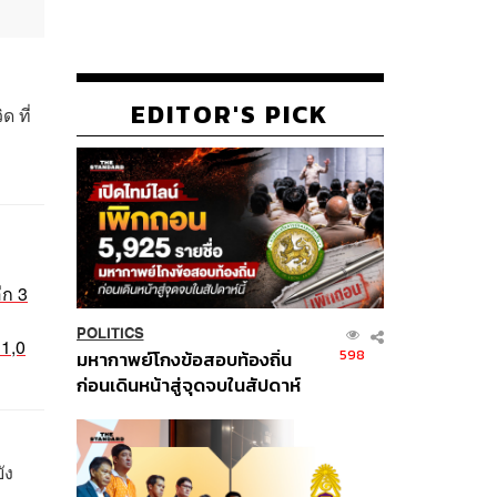
EDITOR'S PICK
 ที่
ีก 3
POLITICS
 1,0
598
มหากาพย์โกงข้อสอบท้องถิ่น
ก่อนเดินหน้าสู่จุดจบในสัปดาห์
นี้
ัง