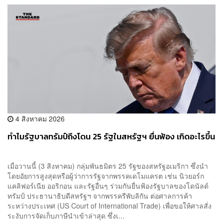
4 สิงหาคม 2026
ทำไมรัฐบาลทรัมป์ถึงโดน 25 รัฐในสหรัฐฯ ยื่นฟ้อง เกิดอะไรขึ้น
เมื่อวานนี้ (3 สิงหาคม) กลุ่มพันธมิตร 25 รัฐของสหรัฐอเมริกา ซึ่งนำ
โดยอัยการสูงสุดหรือผู้ว่าการรัฐจากพรรคเดโมแครต เช่น นิวยอร์ก
แคลิฟอร์เนีย ออริกอน และรัฐอื่นๆ ร่วมกันยื่นฟ้องรัฐบาลของโดนัลด์
ทรัมป์ ประธานาธิบดีสหรัฐฯ จากพรรครีพับลิกัน ต่อศาลการค้า
ระหว่างประเทศ (US Court of International Trade) เพื่อขอให้ศาลสั่ง
ระงับการจัดเก็บภาษีนำเข้าล่าสุด ซึ่งเ...