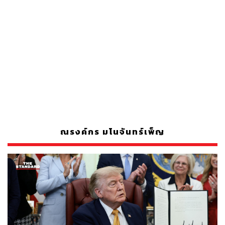
ณรงค์กร มโนจันทร์เพ็ญ