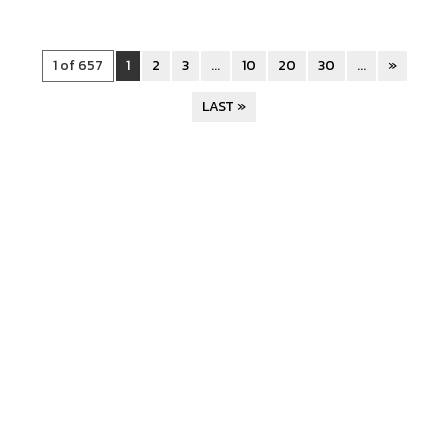
1 of 657
1
2
3
...
10
20
30
...
»
LAST »