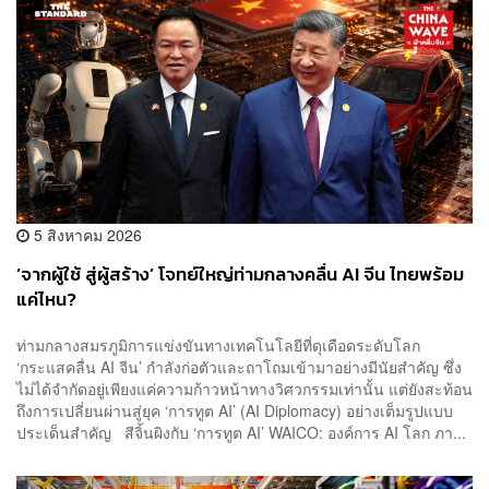
5 สิงหาคม 2026
‘จากผู้ใช้ สู่ผู้สร้าง’ โจทย์ใหญ่ท่ามกลางคลื่น AI จีน ไทยพร้อม
แค่ไหน?
ท่ามกลางสมรภูมิการแข่งขันทางเทคโนโลยีที่ดุเดือดระดับโลก
‘กระแสคลื่น AI จีน’ กำลังก่อตัวและถาโถมเข้ามาอย่างมีนัยสำคัญ ซึ่ง
ไม่ได้จำกัดอยู่เพียงแค่ความก้าวหน้าทางวิศวกรรมเท่านั้น แต่ยังสะท้อน
ถึงการเปลี่ยนผ่านสู่ยุค ‘การทูต AI’ (AI Diplomacy) อย่างเต็มรูปแบบ
ประเด็นสำคัญ สีจิ้นผิงกับ ‘การทูต AI’ WAICO: องค์การ AI โลก ภา...