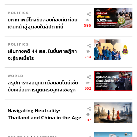
POLITICS
มหากาพย์โกงข้อสอบท้องถิ่น ก่อน
596
เดินหน้าสู่จุดจบในสัปดาห์นี้
POLITICS
เส้นทางคดี 44 สส. ในชั้นศาลฎีกา
230
จะรู้ผลเมื่อไร
WORLD
สรุปภารกิจอนุทิน เยือนอินโดนีเซีย
552
ขับเคลื่อนการทูตเศรษฐกิจเชิงรุก
ประกาศหุ้นส่วนยุทธศาสตร์ไทย –
อินโดนีเซีย
Navigating Neutrality:
Thailand and China in the Age
187
of a New Global Order
BUSINESS
/
ECONOMIC