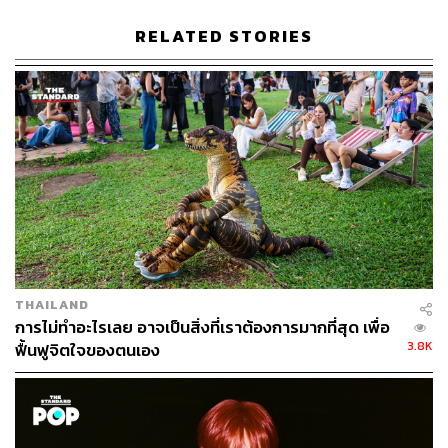
Kuhnel, J. & Sonnentag, S. “How long do you benefit
from vacation? A closer look at the fade-out of
RELATED STORIES
vacation effects.” Journal of Organizational Behavior.
Vol. 32. Issue 1. 2011.
Gilovich, T. & Kumar, A. “Chapter Four-We’ll Always
Have Paris: The Hedonic Payoff From Experiential
and Material Investments.” Advances in
Experimental Social Psychology Volume 51, 2015.
TAGS:
วิทยาศาสตร์
ร่างกาย
สมอง
วันหยุดพักร้อน
การพักผ่อน
การดูแลสุขภาพ
THAILAND
การไม่ทำอะไรเลย อาจเป็นสิ่งที่เราต้องการมากที่สุด เพื่อ
3.8K
ฟื้นฟูจิตใจของตนเอง
544