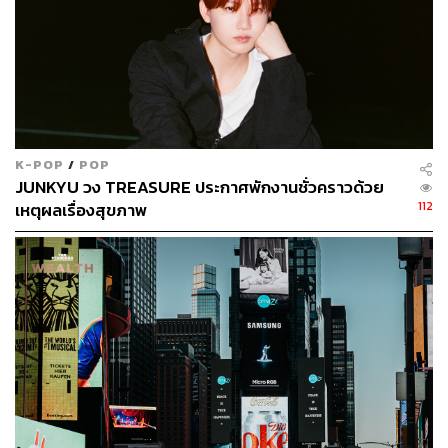
ABOUT THE AUTHOR
พลอยจันทร์ สุขคง
Senior Content Creator ประจำกองไลฟ์สไตล์
สำนักข่าว THE STANDARD
K-POP
/
POP
JUNKYU วง TREASURE ประกาศพักงานชั่วคราวด้วย
112
เหตุผลเรื่องสุขภาพ