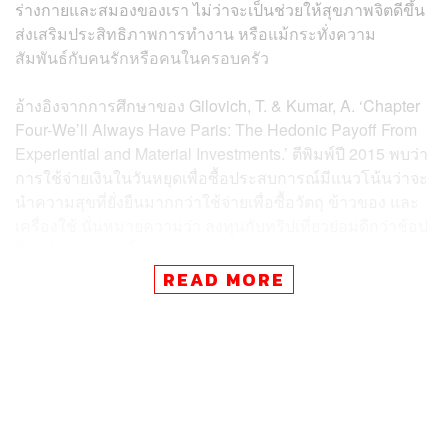
ร่างกายและสมองของเรา ไม่ว่าจะเป็นช่วยให้สุขภาพจิตดีขึ้น
ส่งเสริมประสิทธิภาพการทำงาน หรือแม้กระทั่งความ
สัมพันธ์กับคนรักหรือคนในครอบครัว
อ้างอิงจากการศึกษาของ Gilovich, T. & Kumar, A. ‘Chapter
Four-We’ll Always Have Paris: The Hedonic Payoff From
Experiential and Material Investments.’ ตีพิมพ์ปี 2015 พบว่า
การใช้จ่ายเงินในวันหยุดเพื่อซื้อประสบการณ์มีแนวโน้นว่าจะ
นำความสุขที่ยั่งยืนมากกว่าใช้จ่ายเพื่อซื้อวัตถุ ข้าวของ และ
เครื่องใช้ นั่นหมายความว่า ลงทุนกับทริปเที่ยวย่อมดีกว่าช้อป
ปิ้ง แล้วนอกจากนี้ล่ะ?
READ MORE
ในปี 2003 นักวิจัย (Ferguson, T et al.) พบว่า การพักร้อนที่มี
คุณภาพจะทำให้การนอนหลับของเรายาวนานมากขึ้นใน
แต่ละวัน การเคลื่อนไหวทางร่างกายดีขึ้น และทำกิจกรรม
ปานกลางถึงหนักได้ดีขึ้น โดยส่งผลต่อเนื่องไปอีก 2 สัปดาห์
ระยะเวลาในการส่งผลนั้นจะขึ้นอยู่กับความยาวของวันหยุด
และความเครียดของคนคนนั้น ขณะเดียวกันการศึกษาของ
Kuhnel, J. & Sonnentag, S. 2011 เกี่ยวกับผลกระทบที่ลดลง