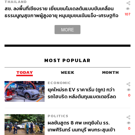
THAILAND
สช. ลงพื้นที่เชียงราย เยี่ยมชมโมเดลต้นแบบขับเคลื่อน
107
ธรรมนูญสุขภาพผู้สูงอายุ หนุนชุมชนเข้มแข็ง-เศรษฐกิจ
ผู้สูงวัยยั่งยืน
MORE
MOST POPULAR
TODAY
WEEK
MONTH
ECONOMIC
ยุคใหม่รถ EV ราคาเริ่ม (ถูก) กว่า
0
รถไฮบริด หลังต้นทุนแบตเตอรี่ลด
ลง - จีนแห่บุกตลาดเกิดใหม่
POLITICS
ผลชันสูตร 8 ศพ เหตุยิงใน รร.
0
เทพศิรินทร์ นนทบุรี พบกระสุนเข้า