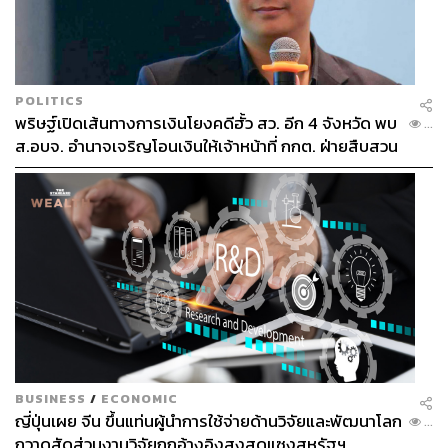
POLITICS
พริษฐ์เปิดเส้นทางการเงินโยงคดีฮั้ว สว. อีก 4 จังหวัด พบ
...
ส.อบจ. อำนาจเจริญโอนเงินให้เจ้าหน้าที่ กกต. ฝ่ายสืบสวน
BUSINESS
/
ECONOMIC
ญี่ปุ่นเผย จีน ขึ้นแท่นผู้นำการใช้จ่ายด้านวิจัยและพัฒนาโลก
...
กวาดสัดส่วนงานวิจัยถูกอ้างอิงสูงสุดแซงสหรัฐฯ