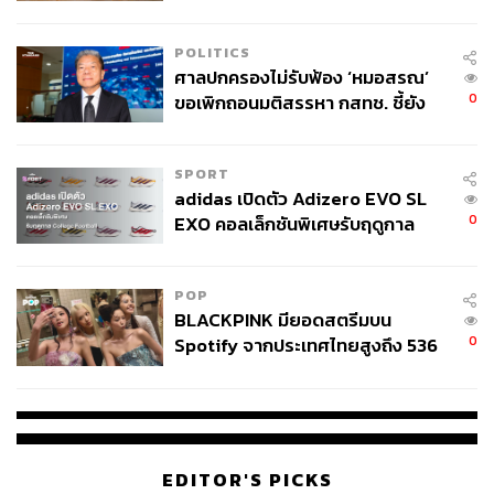
จุดสำคัญ ‘ศีรษะ-หน้าอก’ ครูถูกยิง
4 นัด จากระยะไกล
POLITICS
ศาลปกครองไม่รับฟ้อง ‘หมอสรณ’
0
ขอเพิกถอนมติสรรหา กสทช. ชี้ยัง
ไม่ใช่ผู้เดือดร้อนเสียหาย
SPORT
adidas เปิดตัว Adizero EVO SL
0
EXO คอลเล็กชันพิเศษรับฤดูกาล
College Football
POP
BLACKPINK มียอดสตรีมบน
0
Spotify จากประเทศไทยสูงถึง 536
ล้านครั้ง ตลอด 10 ปีที่ผ่านมา
EDITOR'S PICKS