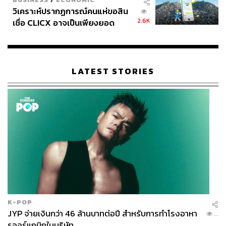
วิเคราะห์ปรากฏการณ์คนแห่ขอสิน
2.6K
เชื่อ CLICX อาจเป็นเพียงยอด
ภูเขาน้ำแข็ง ของปัญหาหนี้ครัว
เรือนไทยที่ถูกซุกไว้
LATEST STORIES
K-POP
JYP จ่ายเงินกว่า 46 ล้านบาทต่อปี สำหรับการทำโรงอาหา
...
รออร์แกนิกในบริษัท