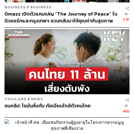
BUSINESS
/
BUSINESS
Omazz เปิดตัวแคมเปญ “The Journey of Peace” ใน
3.1K
นิวยอร์กและกรุงเทพฯ ชวนกลับมาให้คุณค่ากับสุขภาพ
และความสงบ
THAILAND
/
NEWS
ชมคลิป: ไขมันคั่งตับ ภัยเงียบใกล้ตัวคนไทย
400