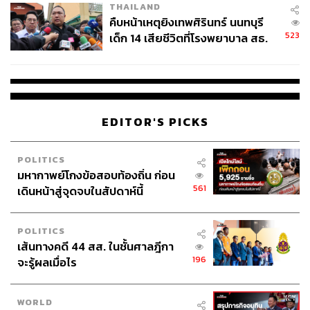
3. ปรับเรื่องการรับประทานอาหาร
THAILAND
แนะนำหลีกเลี่ยงอาหารมื้อใหญ่ก่อนนอน อาหารที่มีน้ำตาล
คืบหน้าเหตุยิงเทพศิรินทร์ นนทบุรี
แป้ง และโซเดียมสูง และแนะนำให้รับประทานมื้อเย็นให้เสร็จ
523
เด็ก 14 เสียชีวิตที่โรงพยาบาล สธ.
ก่อน 19.00 น. หรือประมาณ 2-4 ชั่วโมงก่อนเข้านอน หลีก
ยืนยันครูเสียชีวิต 5 ราย เจ็บ 22
เลี่ยงเครื่องดื่มที่มีคาเฟอีน เช่น ชา กาแฟ น้ำอัดลม เพราะ
ราย
คาเฟอีนมีฤทธิ์กระตุ้นการทำงานของสมอง ช่วยให้ระบบ
ประสาทตื่นตัว ควรดื่มก่อน 14.00 น. เพราะตับต้องใช้เวลา
ขับคาเฟอีนออกจากร่างกายประมาณ 8 ชั่วโมง หากดื่มหลัง
EDITOR'S PICKS
14.00 น. ไปแล้ว ร่างกายจะขับคาเฟอีนไม่ทัน และส่งผล
ให้การนอนแย่ลง
POLITICS
มหากาพย์โกงข้อสอบท้องถิ่น ก่อน
ปัจจุบันมีการตรวจรหัสพันธุกรรม (CYP1A2) พบว่าตับของ
561
เดินหน้าสู่จุดจบในสัปดาห์นี้
มนุษย์มีความสามารถขับคาเฟอีนออกจากร่างกายได้ 2 แบบ
คือเร็วและช้า ถ้าเราเป็นมนุษย์ที่ตับขจัดคาเฟอีนได้เร็ว เราก็
POLITICS
สามารถดื่มกาแฟได้จนถึงช่วงเย็นๆ ถึงค่ำ ถ้าร่างกายเราเป็น
เส้นทางคดี 44 สส. ในชั้นศาลฎีกา
แบบขจัดคาเฟอีนได้ช้า ใน 1 วันไม่ควรดื่มเครื่องดื่มที่มีคาเฟ
196
จะรู้ผลเมื่อไร
อีนเกินวันละ 150 มิลลิกรัม หรือเทียบเท่ากาแฟดำ 1 แก้ว
และไม่ควรดื่มหลัง 10.00 น. ไปแล้ว ดังนั้นเราสามารถรู้จัก
ร่างกายตัวเองได้โดยการตรวจพันธุกรรม (Genetic Test)
WORLD