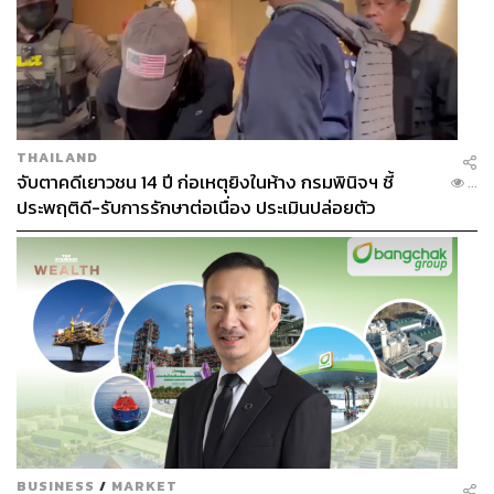
4. หลีกเลี่ยงการสูบบุหรี่ และดื่มเครื่องดื่มแอลกอฮอล์
ผลงานวิจัยระบุว่า การสูบบุหรี่ 1 มวน ทำให้เราหลับลึกน้อย
ลงไป 1-2 นาที เมื่อเทียบกับผู้ไม่สูบบุหรี่ สาเหตุมาจากนิโคติน
มีฤทธิ์กระตุ้นประสาทส่วนกลาง จึงขัดขวางร่างกายไม่ให้เข้า
สู่ช่วงหลับลึก และทำให้นอนหลับยาก ส่วนการดื่ม
THAILAND
แอลกอฮอล์นั้น แม้จะสร้างความรู้สึกผ่อนคลาย แต่การดื่ม
จับตาคดีเยาวชน 14 ปี ก่อเหตุยิงในห้าง กรมพินิจฯ ชี้
...
แอลกอฮอล์ก่อนเข้านอน รบกวนวงจรการนอนหลับ มีผลต่อ
ประพฤติดี-รับการรักษาต่อเนื่อง ประเมินปล่อยตัว
คลื่นสมองระหว่างช่วงนอนหลับลึก (Deep Sleep) และช่วง
นอนหลับฝัน (REM) ทำให้คุณภาพการนอนหลับเสียไป และ
การนอนถูกรบกวนมากขึ้น
BUSINESS
/
MARKET