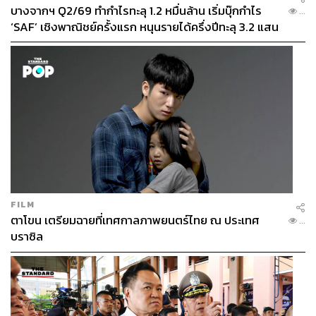
บางจากฯ Q2/69 ทำกำไรทะลุ 1.2 หมื่นล้าน เริ่มบุ๊กกำไร
...
‘SAF’ เชิงพาณิชย์ครั้งแรก หนุนรายได้ครึ่งปีทะลุ 3.2 แสน
ล้าน
FILM
5. ทำสมาธิ ลดความเครียด ปล่อยวางสิ่งต่างๆ
ตาโขน เตรียมฉายที่เทศกาลภาพยนตร์ไทย ณ ประเทศ
...
มีวิธีมากมายในการผ่อนคลาย ลดความเครียดและวิตกกังวล
บราซิล
ไม่ว่าจะเป็น การเดินจงกรม ถักไหมพรม ถักโครเชต์ ร้อย
ลูกปัด ทำสายคล้อง
มาสก์
ส่องพระ บางคนระบายสี บางคน
ต่อจิ๊กซอว์ การทำกิจกรรมเหล่านี้อย่างน้อย 30 นาทีก่อนเข้า
นอน ช่วยลดอัตราการเต้นของหัวใจและความดันโลหิต ลม
หายใจช้าลงและลึกขึ้น ซึ่งการวิจัยพบว่าการเปลี่ยนแปลงทาง