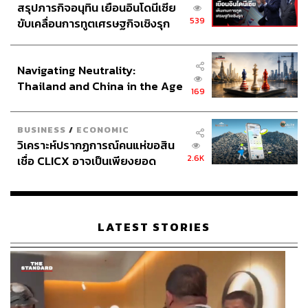
สรุปภารกิจอนุทิน เยือนอินโดนีเซีย
539
ขับเคลื่อนการทูตเศรษฐกิจเชิงรุก
ประกาศหุ้นส่วนยุทธศาสตร์ไทย –
อินโดนีเซีย
Navigating Neutrality:
Thailand and China in the Age
169
of a New Global Order
BUSINESS
/
ECONOMIC
วิเคราะห์ปรากฏการณ์คนแห่ขอสิน
2.6K
เชื่อ CLICX อาจเป็นเพียงยอด
ภูเขาน้ำแข็ง ของปัญหาหนี้ครัว
เรือนไทยที่ถูกซุกไว้
LATEST STORIES