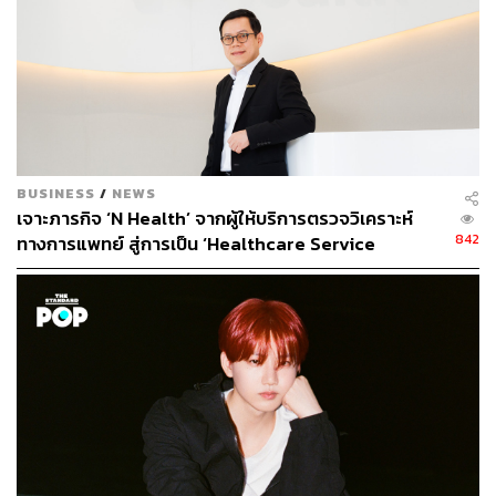
1.
นอนหลับให้เพียงพอในเวลาเดิมเป็นประจำ
เพื่อให้การนอนหลับสอดคล้องกับนาฬิกาชีวิต (Biological
Clock) หรือวงจรของระบบการทำงานในร่างกายมนุษย์ เรา
BUSINESS
/
NEWS
จึงควรนอนหลับให้เพียงพอ ตื่นและเข้านอนเวลาเดิมเป็น
เจาะภารกิจ ‘N Health’ จากผู้ให้บริการตรวจวิเคราะห์
ประจำทุกวัน เมื่อถึงเวลานอนร่างกายจะผลิตฮอร์โมน 2 ชนิด
842
ทางการแพทย์ สู่การเป็น ‘Healthcare Service
ได้แก่
ฮอร์โมนเมลาโทนิน
เป็นฮอร์โมนแห่งการนอนหลับ
Solutions’
เพื่อทำให้รู้สึกง่วงนอน และ
โกรทฮอร์โมน
ซึ่งเป็นฮอร์โมน
ชะลอความแก่ออกมาเพื่อฟื้นฟูร่างกาย การหลั่งฮอร์โมน
ทั้งหมดนี้สอดคล้องกับจังหวะเซอร์คาเดียน (Circadian
Rhythms) ซึ่งเป็นวงจรในแต่ละวันของร่างกายเรา
การเข้านอนในช่วง 22.00 น. หรือช้าที่สุด 23.00 น. ทำให้เข้า
ถึงช่วงหลับลึกได้ทันตอนประมาณ 23.00-01.30 น. ซึ่งเป็น
ช่วงเวลาที่โกรทฮอร์โมนหลั่งออกมาสูงสุด โดยวัยผู้ใหญ่ควร
นอนให้ได้ 7-9 ชั่วโมงทุกคืน เพื่อให้การนอนใน 1 คืนมี
จำนวนรอบการนอนประมาณ 4-6 รอบ และมีช่วงหลับลึก