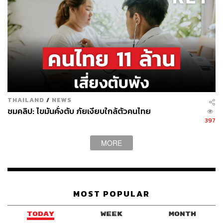
2. หลีกเลี่ยงการใช้อุปกรณ์อิเล็กทรอนิกส์ทุกชนิด
เมื่อแสงสว่างของวันลดลง ร่างกายจะหลั่งฮอร์โมนเมลาโทนิ
นออกมา ทำให้เรารู้สึกง่วงและพร้อมเข้าสู่การนอนหลับ แต่
แสงสีฟ้า (Blue Light) จากจอมือถือ จอคอมพิวเตอร์ จอทีวี
กระทบกับคลื่นสมอง และยับยั้งการหลั่งฮอร์โมนเมลาโทนิน
THAILAND
/
NEWS
ทำให้ไม่รู้สึกง่วงนอน แสงสีฟ้ายังส่งผลให้ระยะเวลาของช่วง
ชมคลิป: ไขมันคั่งตับ ภัยเงียบใกล้ตัวคนไทย
หลับลึก (Deep Sleep) และช่วงนอนหลับฝัน (Rapid Eye
397
Movement: REM) ลดลง ซึ่งเป็นช่วงที่สำคัญต่อการเรียนรู้
และการทำงานของสมอง
MORE
ดังนั้นควรหลีกเลี่ยงการใช้อุปกรณ์อิเล็กทรอนิกส์ทุกชนิด
โดยเฉพาะ 1-2 ชั่วโมงก่อนเวลาเข้านอน เพราะแสงสีฟ้าจาก
อุปกรณ์เหล่านี้ส่งผลให้การนอนหลับยากขึ้น และคุณภาพ
MOST POPULAR
การนอนลดลง
TODAY
WEEK
MONTH