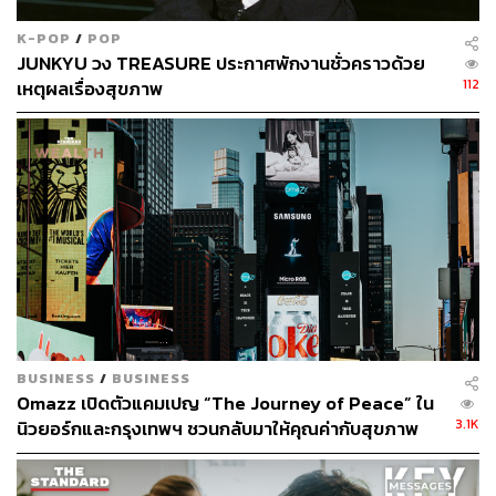
ประมาณ 20% และนอนให้ได้ครบรอบของการนอนหลับเพื่อ
K-POP
/
POP
ให้ตื่นมาสดชื่น
JUNKYU วง TREASURE ประกาศพักงานชั่วคราวด้วย
112
เหตุผลเรื่องสุขภาพ
BUSINESS
/
BUSINESS
Omazz เปิดตัวแคมเปญ “The Journey of Peace” ใน
3.1K
นิวยอร์กและกรุงเทพฯ ชวนกลับมาให้คุณค่ากับสุขภาพ
และความสงบ