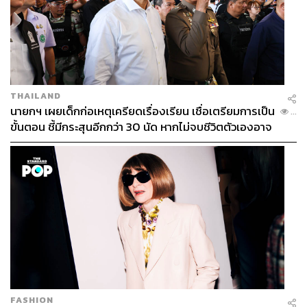
ร่างกายเหล่านี้ช่วยให้เราหลับได้ง่ายขึ้น
การนั่งสมาธิเป็นอีกวิธีหนึ่งที่ทำให้คลื่นสมองทำงานช้าลง จน
อยู่ในช่วงคลื่นอัลฟ่า (Alpha Wave) ที่ความถี่ 8-12 รอบต่อ
วินาที และเมื่อระดับในการทำสมาธิสูงขึ้น คลื่นสมองจะ
เปลี่ยนเป็นรูปแบบคลื่นธีต้า (Theta Wave) ที่ความถี่ 4-7 รอบ
THAILAND
ต่อวินาที และคลื่นเดลต้า (Delta Wave) ซึ่งมีความถี่น้อยมาก
นายกฯ เผยเด็กก่อเหตุเครียดเรื่องเรียน เชื่อเตรียมการเป็น
...
ขั้นตอน ชี้มีกระสุนอีกกว่า 30 นัด หากไม่จบชีวิตตัวเองอาจ
ที่ 0.5-3 รอบต่อวินาที ซึ่งเป็นความถี่เดียวกับคลื่นสมองขณะที่
สูญเสียเพิ่ม
กำลังนอนหลับลึก ช่วยเพิ่มคุณภาพการนอนหลับให้ดียิ่งขึ้น
FASHION