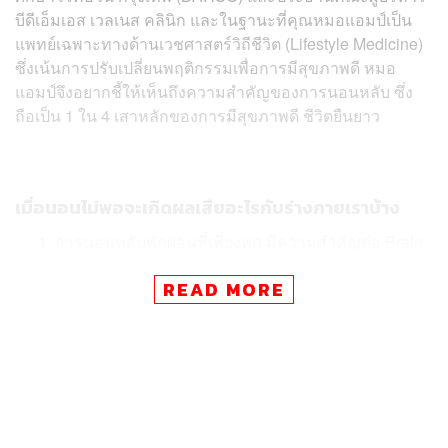
บีดีเอ็มเอส เวลเนส คลินิก และในฐานะที่คุณหมอแอมป์เป็น
แพทย์เฉพาะทางด้านเวชศาสตร์วิถีชีวิต (Lifestyle Medicine)
ซึ่งเน้นการปรับเปลี่ยนพฤติกรรมเพื่อการมีสุขภาพดี หมอ
แอมป์จึงอยากชี้ให้เห็นถึงความสำคัญของการนอนหลับ ซึ่ง
ถือเป็น 1 ใน 4 เสาหลักของการมีสุขภาพดี ชีวิตยืนยาว
เมื่อนอนไม่พอจะเกิดผลเสียอะไรกับร่างกายเราบ้าง
การนอนหลับพักผ่อนที่เพียงพอ มีความสำคัญต่อ Brain
Plasticity หรือความสามารถของสมองในการปรับตัว
READ MORE
กับข้อมูลที่เข้ามา ถ้าเรานอนน้อยเกินไป เราจะไม่
สามารถประมวลผลสิ่งที่เราได้เรียนรู้ระหว่างวัน และมี
ปัญหาในการจดจำ
การนอนหลับยังมีความสำคัญต่อการกำจัดของเสียออก
จากเซลล์สมอง กระบวนการชำระล้างสมอง
(Glymphatic System) ซึ่งจะทำได้ดีที่สุดในช่วงนอน
หลับลึก (Deep Non-REM Sleep) เพื่อกำจัดเบตาอะไม