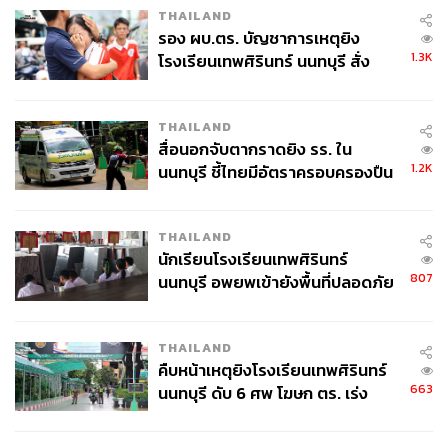
THAILAND
รอง ผบ.ตร. บัญชาการเหตุยิง
1.3K
โรงเรียนเทพศิรินทร์ นนทบุรี สั่ง
ค้นหา 2 รอบยืนยันไร้คนติดค้าง พบ
ศพปู่-ย่าที่บ้านพักผู้ก่อเหตุ
THAILAND
สื่อนอกจับตากราดยิง รร. ใน
1.2K
นนทบุรี ชี้ไทยมีอัตราครอบครองปืน
สูงในระดับต้นของภูมิภาค
THAILAND
นักเรียนโรงเรียนเทพศิรินทร์
807
นนทบุรี อพยพเข้ายังพื้นที่ปลอดภัย
ชั่วคราว หลังเหตุใช้อาวุธปืนภายใน
โรงเรียนคลี่คลาย
THAILAND
คืบหน้าเหตุยิงโรงเรียนเทพศิรินทร์
663
นนทบุรี ดับ 6 ศพ โฆษก ตร. เร่ง
สอบปมขโมยปืนปู่ก่อเหตุ