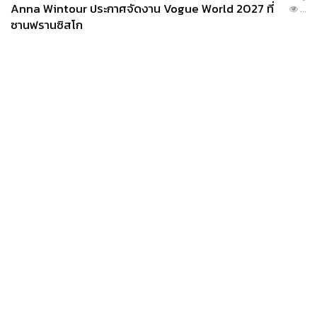
Anna Wintour ประกาศจัดงาน Vogue World 2027 ที่
...
ซานฟรานซิสโก
News
Wealth
Pop
Podcast
Video
Now
6. ออกกำลังกายในช่วงเช้าหรือบ่าย
Opinion
Careers
Events
รูปแบบการออกกำลังกายที่ส่งผลดีต่อการนอนหลับนั้นแตก
Privacy
About
Contact
Policy
ต่างกันไปในแต่ละบุคคล การออกกำลังกายแบบแอโรบิก
FOR
(Aerobic Exercise) แบบแรงต้าน (Resistance Training) หรือ
ADVERTISING
การเล่นโยคะอย่างต่อเนื่องเป็นประจำส่งผลให้คุณภาพการ
นอนดีขึ้น อีกทั้งยังลดความเสี่ยงอาการวิตกกังวลและภาวะ
MEMBERSHIP
ซึมเศร้า ซึ่งเป็นปัจจัยสำคัญของปัญหานอนไม่หลับ
(Insomnia)