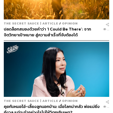
THE SECRET SAUCE | ARTICLE
/
OPINION
ปลดล็อกสมองด้วยคำว่า ‘I Could Be There’: จาก
...
จิตวิทยาเป้าหมาย สู่ความสำเร็จที่จับต้องได้
THE SECRET SAUCE | ARTICLE
/
OPINION
คุยกับหมอโอ๋-เลี้ยงลูกนอกบ้าน: เมื่อโลกน่ากลัว พ่อแม่ยิ่ง
...
กังวล แต่จะทำอย่างไรไม่ให้วิตกเกินเหตุ?