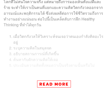
โลกที่ไม่สนใจความจริง แต่หมายถึงการมองเห็นทั้งแง่ดีและ
ร้าย จะทำให้เราเป็นคนที่แยกแยะความคิดวิตกกังวลออกจาก
อารมณ์และพฤติกรรมได้ ซึ่งส่งผลดีต่อการใช้ชีวิตรวมถึงการ
ทำงานอย่างแน่นอน ต่อไปนี้เป็นเคล็ดลับการฝึก Healthy
Thinking ที่ทำได้ทุกวัน
เมื่อวิตกกังวลให้วิเคราะห์จนเจอว่าตนเองกำลังคิดอะไร
อยู่
ระบุความคิดในสมุดจด
อธิบายสถานการณ์ที่เกิดขึ้น
ค้นหากับดักความคิดให้เจอ
ประเมินความคิดทั้งหมดว่าเป็นจริงตามนั้นหรือไม่
ภาพ:
Shutterstock
READ MORE
TAGS:
Life Tip
จิตวิทยา
ความคิด
ความวิตกกังวล
การจัดระเบียบความคิด
Regine Galanti