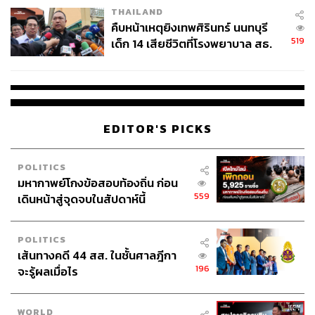
THAILAND
คืบหน้าเหตุยิงเทพศิรินทร์ นนทบุรี
519
เด็ก 14 เสียชีวิตที่โรงพยาบาล สธ.
ยืนยันครูเสียชีวิต 5 ราย เจ็บ 22
ราย
EDITOR'S PICKS
POLITICS
มหากาพย์โกงข้อสอบท้องถิ่น ก่อน
559
เดินหน้าสู่จุดจบในสัปดาห์นี้
POLITICS
เส้นทางคดี 44 สส. ในชั้นศาลฎีกา
196
จะรู้ผลเมื่อไร
WORLD