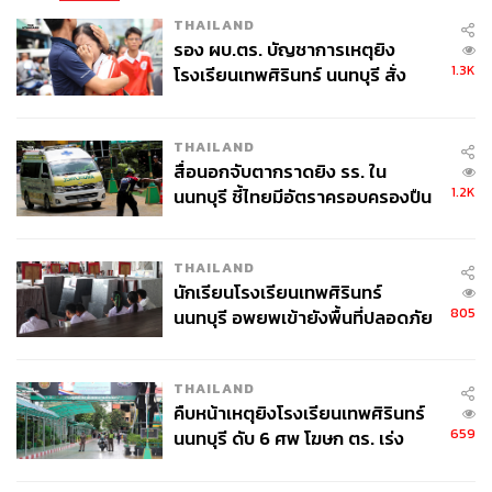
THAILAND
รอง ผบ.ตร. บัญชาการเหตุยิง
1.3K
โรงเรียนเทพศิรินทร์ นนทบุรี สั่ง
ค้นหา 2 รอบยืนยันไร้คนติดค้าง พบ
ศพปู่-ย่าที่บ้านพักผู้ก่อเหตุ
THAILAND
สื่อนอกจับตากราดยิง รร. ใน
1.2K
นนทบุรี ชี้ไทยมีอัตราครอบครองปืน
สูงในระดับต้นของภูมิภาค
THAILAND
นักเรียนโรงเรียนเทพศิรินทร์
805
นนทบุรี อพยพเข้ายังพื้นที่ปลอดภัย
ชั่วคราว หลังเหตุใช้อาวุธปืนภายใน
โรงเรียนคลี่คลาย
THAILAND
คืบหน้าเหตุยิงโรงเรียนเทพศิรินทร์
659
นนทบุรี ดับ 6 ศพ โฆษก ตร. เร่ง
สอบปมขโมยปืนปู่ก่อเหตุ