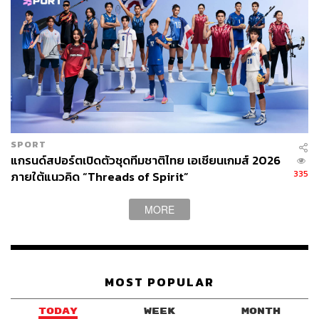
Declan Rice
เทคโนโลยี
Formula 1
กีฬาฟุตบอล
จิตวิทยา
SPORT
185
แกรนด์สปอร์ตเปิดตัวชุดทีมชาติไทย เอเชียนเกมส์ 2026
335
ภายใต้แนวคิด “Threads of Spirit”
ABOUT THE AUTHOR
MORE
อนุชิต ไกรวิจิตร
Content Creator ประจำกองบรรณาธิการข่าว
กีฬา สำนักข่าว THE STANDARD ผู้มีงาน
อดิเรกคือการสัมภาษณ์ BNK48
MOST POPULAR
TODAY
WEEK
MONTH