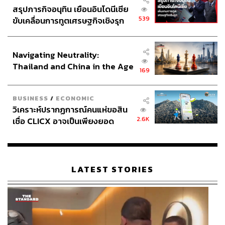
สรุปภารกิจอนุทิน เยือนอินโดนีเซีย
539
ขับเคลื่อนการทูตเศรษฐกิจเชิงรุก
ประกาศหุ้นส่วนยุทธศาสตร์ไทย –
อินโดนีเซีย
Navigating Neutrality:
Thailand and China in the Age
169
of a New Global Order
BUSINESS
/
ECONOMIC
วิเคราะห์ปรากฏการณ์คนแห่ขอสิน
2.6K
เชื่อ CLICX อาจเป็นเพียงยอด
ภูเขาน้ำแข็ง ของปัญหาหนี้ครัว
เรือนไทยที่ถูกซุกไว้
LATEST STORIES