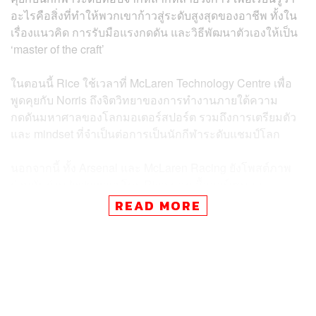
อะไรคือสิ่งที่ทำให้พวกเขาก้าวสู่ระดับสูงสุดของอาชีพ ทั้งใน
เรื่องแนวคิด การรับมือแรงกดดัน และวิธีพัฒนาตัวเองให้เป็น
‘master of the craft’
ในตอนนี้ Rice ใช้เวลาที่ McLaren Technology Centre เพื่อ
พูดคุยกับ Norris ถึงจิตวิทยาของการทำงานภายใต้ความ
กดดันมหาศาลของโลกมอเตอร์สปอร์ต รวมถึงการเตรียมตัว
และ mindset ที่จำเป็นต่อการเป็นนักกีฬาระดับแชมป์โลก
นอกจากนี้ ทั้ง Arsenal และ McLaren Racing ยังโพสต์ภาพ
ร่วมกันผ่าน Instagram โดย Rice มอบเสื้ออาร์เซนอล
หมายเลข 41 พร้อมลายเซ็นให้ Norris เป็นของขวัญพิเศษด้วย
READ MORE
ระหว่างการพูดคุย Norris ยังเปิดเผยว่า เขาเคยชื่นชอบ
ฟุตบอลอย่างมากในวัยเด็ก รวมถึงสะสมการ์ด Match Attax
และติดตามการแข่งขันอยู่เสมอ ก่อนจะเริ่มกลับไปชมเกม
ฟุตบอลในสนามอีกครั้งในช่วงหลัง