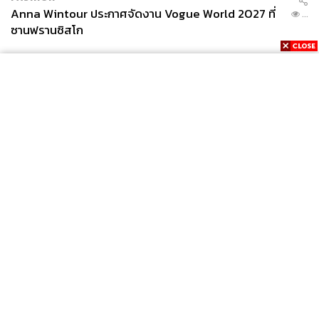
Anna Wintour ประกาศจัดงาน Vogue World 2027 ที่
...
ซานฟรานซิสโก
News
Wealth
Pop
Podcast
Video
Now
Opinion
Careers
Events
Privacy
About
Contact
Policy
FOR
ADVERTISING
MEMBERSHIP