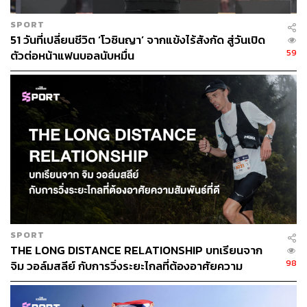
SPORT
51 วันที่เปลี่ยนชีวิต ‘โวซินญา’ จากแข้งไร้สังกัด สู่วันเปิด
59
ตัวต่อหน้าแฟนบอลนับหมื่น
SPORT
THE LONG DISTANCE RELATIONSHIP บทเรียนจาก
98
จิม วอล์มสลีย์ กับการวิ่งระยะไกลที่ต้องอาศัยความ
สัมพันธ์ที่ดี
TAGS:
Manchester United
Arsenal
Motorsport
F1
Sport
นักกีฬา
Lando Norris
Football