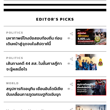
EDITOR'S PICKS
POLITICS
มหากาพย์โกงข้อสอบท้องถิ่น ก่อน
...
เดินหน้าสู่จุดจบในสัปดาห์นี้
POLITICS
เส้นทางคดี 44 สส. ในชั้นศาลฎีกา
...
จะรู้ผลเมื่อไร
WORLD
สรุปภารกิจอนุทิน เยือนอินโดนีเซีย
...
ขับเคลื่อนการทูตเศรษฐกิจเชิงรุก
ประกาศหุ้นส่วนยุทธศาสตร์ไทย –
อินโดนีเซีย