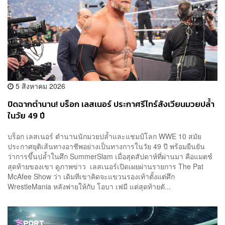
5 สิงหาคม 2026
ปิดฉากตำนาน! บร็อก เลสเนอร์ ประกาศรีไทร์สังเวียนมวยปล้ำ
ในวัย 49 ปี
บร็อก เลสเนอร์ ตำนานนักมวยปล้ำและแชมป์โลก WWE 10 สมัย
ประกาศยุติเส้นทางอาชีพอย่างเป็นทางการในวัย 49 ปี พร้อมยืนยัน
ว่าการขึ้นปล้ำในศึก SummerSlam เมื่อสุดสัปดาห์ที่ผ่านมา คือแมตช์
สุดท้ายของเขา ดูภาพข่าว เลสเนอร์เปิดเผยผ่านรายการ The Pat
McAfee Show ว่า เดิมทีเขาคิดจะแขวนรองเท้าตั้งแต่ศึก
WrestleMania หลังพ่ายให้กับ โอบา เฟมี แต่สุดท้ายตั...