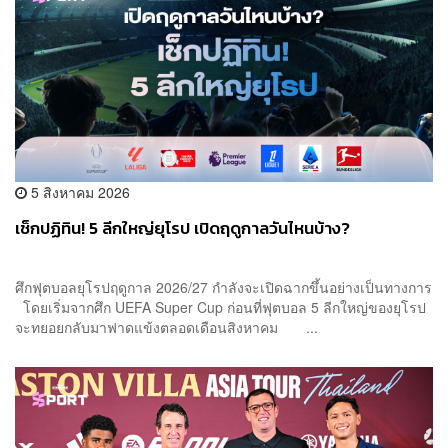
5 สิงหาคม 2026
เช็กปฏิทิน! 5 ลีกใหญ่ยุโรป เปิดฤดูกาลวันไหนบ้าง?
ศึกฟุตบอลยุโรปฤดูกาล 2026/27 กำลังจะเปิดฉากขึ้นอย่างเป็นทางการ
โดยเริ่มจากศึก UEFA Super Cup ก่อนที่ฟุตบอล 5 ลีกใหญ่ของยุโรป
จะทยอยกลับมาฟาดแข้งตลอดเดือนสิงหาคม ...