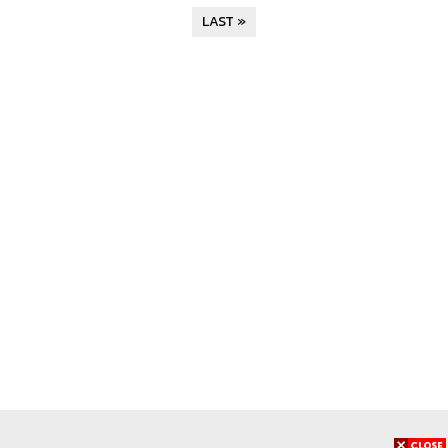
LAST »