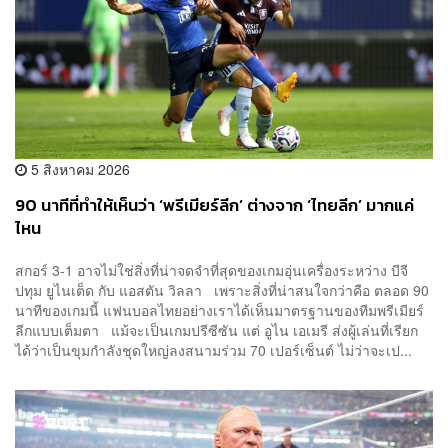
5 สิงหาคม 2026
90 นาทีที่ทำให้เห็นว่า ‘พรีเมียร์ลีก’ ต่างจาก ‘ไทยลีก’ มากแค่
ไหน
สกอร์ 3-1 อาจไม่ใช่สิ่งที่น่าจดจำที่สุดของเกมอุ่นเครื่องระหว่าง บีจี
ปทุม ยูไนเต็ด กับ แอสตัน วิลลา เพราะสิ่งที่น่าสนใจกว่าคือ ตลอด 90
นาทีของเกมนี้ แฟนบอลไทยอย่างเราได้เห็นมาตรฐานของทีมพรีเมียร์
ลีกแบบเต็มตา แม้จะเป็นเกมปรีซีซัน แต่ อูไน เอเมรี ส่งผู้เล่นที่เรียก
ได้ว่าเป็นขุมกำลังชุดใหญ่ลงสนามร่วม 70 เปอร์เซ็นต์ ไม่ว่าจะเป...