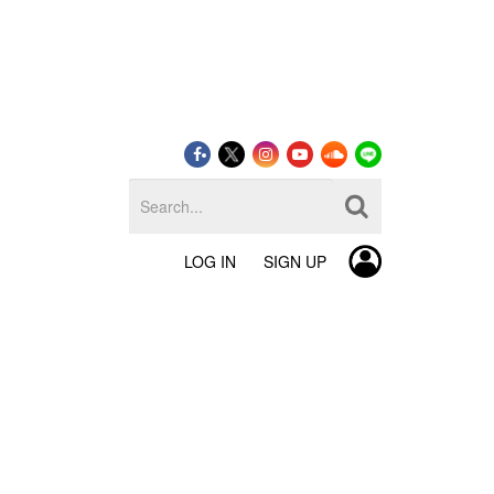
LOG IN
SIGN UP