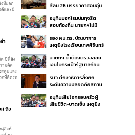
บาท
งที่ยอด
สีลม 26 บรรยากาศอบอุ่น
ราย
งดีและมี
เหมือนบ้าน
อนุทินบอกโรมปมทุจริต
สอบท้องถิ่น นายกฯไม่มี
หน้าที่ดู TOR แต่มีหน้าที่หา
รอง ผบ.ตร. บัญชาการ
คนผิดมาลงโทษ
ล้ำ
เหตุยิงโรงเรียนเทพศิรินทร์
นนทบุรี สั่งค้นหา 2 รอบ
นายกฯ ย้ำต้องตรวจสอบ
ยืนยันไร้คนติดค้าง พบศพ
ปีนี้ยัง
เงินในกระเป๋ารัฐบาลก่อน
ความคิด
ปู่-ย่าที่บ้านพักผู้ก่อเหตุ
คอสตูมและ
เคาะลุยไทยช่วยไทย พลัส
รมว.ศึกษาธิการสั่งยก
วกที่ติดรถ
เฟส 2 หรือปรับเกณฑ์
ระดับความปลอดภัยสถาน
50:50 ยันเงินคงคลัง
ศึกษาทั่วประเทศ ขอหยุด
รัฐบาลแข็งแรง
อนุทินเสียใจครอบครัวผู้
แชร์เพื่อระงับพฤติกรรม
เสียชีวิต-บาดเจ็บ เหตุยิง
เลียนแบบ หลังเหตุยิงใน
์ ถึง
ใน รร. สั่งเยียวยาจิตใจ
โรงเรียน
เดินหน้าแก้ กม.คุมอาวุธปืน
ชี้ผู้ปกครองต้องร่วมรับผิด
ุสิงห์
ชอบ
มพร้อม