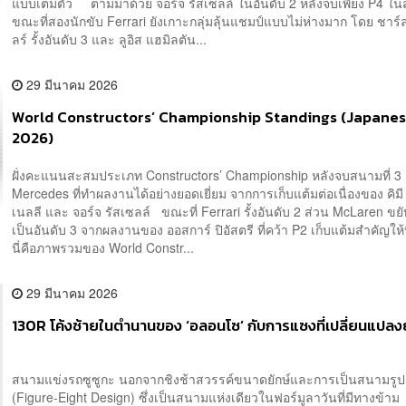
แบบเต็มตัว ตามมาด้วย จอร์จ รัสเซลล์ ในอันดับ 2 หลังจบเพียง P4 ใน
ขณะที่สองนักขับ Ferrari ยังเกาะกลุ่มลุ้นแชมป์แบบไม่ห่างมาก โดย ชาร์
ลร์ รั้งอันดับ 3 และ ลูอิส แฮมิลตัน...
29 มีนาคม 2026
World Constructors’ Championship Standings (Japane
2026)
ฝั่งคะแนนสะสมประเภท Constructors’ Championship หลังจบสนามที่ 3 ย
Mercedes ที่ทำผลงานได้อย่างยอดเยี่ยม จากการเก็บแต้มต่อเนื่องของ คิมี
เนลลี และ จอร์จ รัสเซลล์ ขณะที่ Ferrari รั้งอันดับ 2 ส่วน McLaren ข
เป็นอันดับ 3 จากผลงานของ ออสการ์ ปิอัสตรี ที่คว้า P2 เก็บแต้มสำคัญใ
นี่คือภาพรวมของ World Constr...
29 มีนาคม 2026
130R โค้งซ้ายในตำนานของ ‘อลอนโซ’ กับการแซงที่เปลี่ยนแปลง
สนามแข่งรถซูซูกะ นอกจากชิงช้าสวรรค์ขนาดยักษ์และการเป็นสนามรูป
(Figure-Eight Design) ซึ่งเป็นสนามแห่งเดียวในฟอร์มูลาวันที่มีทางข้