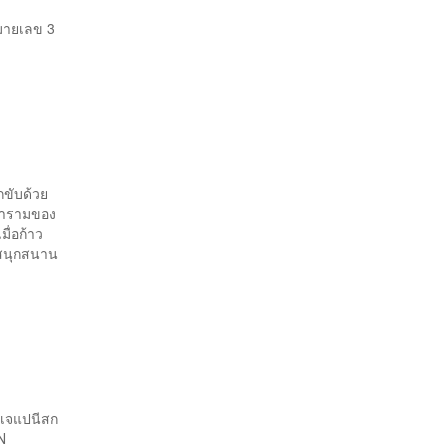
มายเลข 3
.
กขับด้วย
งคำรามของ
มื่อก้าว
มสนุกสนาน
ับเจแปนีสก
N