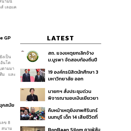
สนามนี้
ลส์ เลอแค
LATEST
se GP
สถ. แจงเหตุยกเลิกจ้าง
ังเป็น
ม.บูรพา จัดสอบท้องถิ่นปี
 อันโต
66
ยับตามมา
19 องค์กรนิสิตนักศึกษา 3
ห้ทีม และ
มหาวิทยาลัย ออก
แถลงการณ์ร่วม ค้าน
นายกฯ สั่งประชุมด่วน
รัฐบาลต้อนรับ ‘มิน อ่อง
พิจารณามอบเงินเยียวยา
หล่าย’
เหตุยิงใน รร. เสียชีวิต 1
ยุคสมัย
คืบหน้าเหตุยิงเทพศิรินทร์
ลบ. ทุพพลภาพ 7 แสนบาท
นนทบุรี เด็ก 14 เสียชีวิตที่
บาดเจ็บสาหัส 2 แสนบาท
เลข 8
โรงพยาบาล สธ. ยืนยันครู
บาดเจ็บเล็กน้อย 1 แสน
าม สนาม
BonBaan Silom คาเฟ่ลับ
เสียชีวิต 5 ราย เจ็บ 22