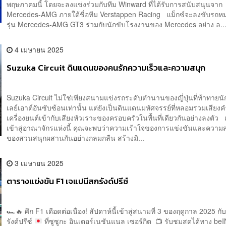
พฤษภาคมนี้ โดยจะลงแข่งร่วมกับทีม Winward ที่ได้รับการสนับสนุนจาก
Mercedes-AMG ภายใต้ชื่อทีม Verstappen Racing แม็กซ์จะลงขับรถห
รุ่น Mercedes-AMG GT3 ร่วมกับนักขับโรงงานของ Mercedes อย่าง ล..
4 เมษายน 2025
Suzuka Circuit ดินแดนของคนรักความเร็วและความสนุก
Suzuka Circuit ไม่ใช่เพียงสนามแข่งรถระดับตำนานของญี่ปุ่นที่ท้าทายนั
เลย์เอาต์อันซับซ้อนเท่านั้น แต่ยังเป็นดินแดนมหัศจรรย์ที่หลอมรวมเสีย
เครื่องยนต์เข้ากับเสียงหัวเราะของครอบครัวในพื้นที่เดียวกันอย่างลงตัว เ
เข้าสู่อาณาจักรแห่งนี้ คุณจะพบว่าความเร้าใจของการแข่งขันและควา
ของสวนสนุกผสานกันอย่างกลมกลืน สร้างมิ...
3 เมษายน 2025
ตารางแข่งขัน F1 เจแปนีสกรังด์ปรีซ์
🏎️
🔥
ศึก F1 เดือดต่อเนื่อง! สัปดาห์นี้เข้าสู่สนามที่ 3 ของฤดูกาล 2025 ก
รังด์ปรีซ์
ที่ซูซูกะ อินเตอร์เนชันแนล เซอร์กิต
📺
รับชมสดได้ทาง beI