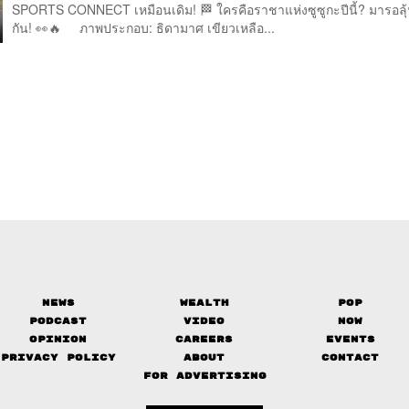
SPORTS CONNECT เหมือนเดิม!
🏁
ใครคือราชาแห่งซูซูกะปีนี้? มารอลุ
กัน!
👀
🔥
ภาพประกอบ: ธิดามาศ เขียวเหลือ...
News
Wealth
Pop
Podcast
Video
Now
Opinion
Careers
Events
Privacy Policy
About
Contact
FOR ADVERTISING