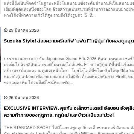
แห่งนี้ยังเป็นที่จดจำในฐานะหนึ่งในสนามแข่งระดับตำนานที่เป็นสนามแข่
เยี่ยมที่สุดแห่งหนึ่งของโลก ด้วยความเป็นสนามที่ผ่านการออกแบบมาอย่า
ทางโค้งที่ทำความเร็วได้สูง รวมถึงโค้งรูปตัว ’S’ ที...
29 มีนาคม 2026
Suzuka Style! ส่องความครีเอทีฟ ‘แฟน F1 ญี่ปุ่น’ กับคอสตูมสุด
บรรยากาศการแข่งขัน Japanese Grand Prix 2026 ที่สนามซูซูกะ เซอร์กิต 
คงเต็มไปด้วยสีสันและรอยยิ้มตามสไตล์แฟน F1 ชาวญี่ปุ่น ที่ขึ้นชื่อเรื่อง
สร้างสรรค์และความทุ่มเทเหนือใคร โดยไฮไลต์ที่ขโมยซีนได้ทุกปีคือ ‘
หมวก’ สุดแปลกตาที่ออกแบบมาแบบไม่มีกั๊ก ตั้งแต่หมวกธีมยาง Pirelli, หม
ของแต่ละทีม ไปจนถึงดีไซน์ที่บอกชัด...
26 มีนาคม 2026
EXCLUSIVE INTERVIEW: คุยกับ อเล็กซานเดอร์ อัลบอน อังศุสิงห
ความท้าทายของฤดูกาล, กฎใหม่ และข้าวเหนียวมะม่วง!
THE STANDARD SPORT ได้มีโอกาสพูดคุยกับ อเล็กซานเดอร์ อัลบอน อังศ
นักแข่ง Formula 1 ขวัญใจชาวไทยจากทีม Williams ที่จะมาพูดคุยถึงควา