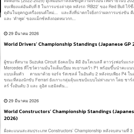
ติดต่อกัน (2022-2025) ดูเหมือนกำลังเผชิญความจริงอันโหดร้ายในปี 2026
จบเพียงแค่อันดับที่ 8 ในการแข่งล่าสุด หลังรถ ‘RB22’ ของ Red Bull ไร้ซ
ดุดันในยุคกฎเครื่องยนต์ใหม่... และสิ่งที่น่าตกใจยิ่งกว่าผลการแข่งขัน ค
และ ‘คำพูด’ ของแม็กซ์หลังถอดหมวกก...
29 มีนาคม 2026
World Drivers’ Championship Standings (Japanese GP 
ผู้ชนะที่สนาม Suzuka Circuit ยังคงเป็น คิมี อันโตเนลลี ดาวรุ่งฟอร์มแร
Mercedes ที่โชว์ความมั่นใจเต็มเปี่ยม ทะยานคว้า P1 พร้อมขึ้นนำคะแ
แบบเต็มตัว ตามมาด้วย จอร์จ รัสเซลล์ ในอันดับ 2 หลังจบเพียง P4 ใน
ขณะที่สองนักขับ Ferrari ยังเกาะกลุ่มลุ้นแชมป์แบบไม่ห่างมาก โดย ชาร์
ลร์ รั้งอันดับ 3 และ ลูอิส แฮมิลตัน...
29 มีนาคม 2026
World Constructors’ Championship Standings (Japane
2026)
ฝั่งคะแนนสะสมประเภท Constructors’ Championship หลังจบสนามที่ 3 ย