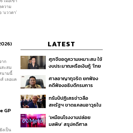
 เมื่อเขา
ึ่งความ
ือ ‘แววตา’
LATEST
2026)
ศุภจีขอดูความเหมาะสม ใช้
งจาก
งบประมาณหรือเงินกู้ ‘ไทย
นนสะสม
เที่ยวไทยพลัส’ บอกหากมี
สนามนี้
ศาลอาญาทุจริต ยกฟ้อง
ลส์ เลอแค
‘ไทยช่วยไทยพลัส เฟส 2’
คดีฟ้องอธิบดีกรมการ
ไม่จำเป็นต้องออกพร้อมกัน
ปกครอง ชี้ย้าย ‘อดีตปลัด
ทรัมป์ปฏิเสธข่าวลือ
จังหวัดภูเก็ต’ ชอบด้วยขั้น
สหรัฐฯ ขาดแคลนอาวุธใน
ตอน
se GP
การทำสงครามกับอิหร่าน
‘เหมือนโรงงานปล่อย
เผยกำลังล่าตัวคนปล่อย
มลพิษ’ สรุปคดีศาล
ข่าว
ังเป็น
นิวเม็กซิโก สั่งปรับ Meta ชี้