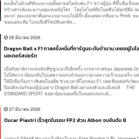
คงเต็มไปด้วยสีสันและรอยยิ้มตามสไตล์แฟน F1 ชาวญี่ปุ่น ที่ขึ้นชื่อเรื่อง
สร้างสรรค์และความทุ่มเทเหนือใคร โดยไฮไลต์ที่ขโมยซีนได้ทุกปีคือ ‘
หมวก’ สุดแปลกตาที่ออกแบบมาแบบไม่มีกั๊ก ตั้งแต่หมวกธีมยาง Pirelli, หม
ของแต่ละทีม ไปจนถึงดีไซน์ที่บอกชัด...
28 มีนาคม 2026
Dragon Ball x F1 กาลครั้งหนึ่งที่การ์ตูนระดับตำนาน เคยอยู่ในโ
มอเตอร์สปอร์ต
เมื่อสัปดาห์การแข่งขันที่ซูซูกะมาถึงอีกครั้ง บรรยากาศของ Japanese G
ไม่ได้พาเราย้อนกลับไปแค่ความทรงจำของการดวลความเร็วบนแทร็ก แต
ให้นึกถึงเรื่องราวพิเศษในอดีต ช่วงเวลาที่โลกของ F1 เคยเชื่อมต่อกับวั
ป๊อปคัลเจอร์ของญี่ปุ่นอย่าง Dragon Ball อย่างลงตัวและมีเสน่ห์ THE
STANDARD SPORT ขอพาย้อนรอยหนึ่งในคอลแลบระดั...
27 มีนาคม 2026
Oscar Piastri เร็วสุดในรอบ FP2 ส่วน Albon จบอันดับ 8
ออสการ์ ปิอัสตรี ทำเวลาเร็วที่สุดในรอบ Free Practice 2 ศึก Japanese