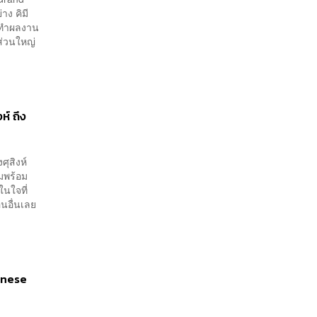
าง คิมี
คยทำผลงาน
ส่วนใหญ่
์ ถึง
ุสิงห์
มพร้อม
นใจที่
อื่นเลย
panese