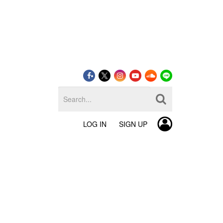
LOG IN
SIGN UP