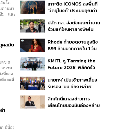
 อันโต
เกาะติด ICOMOS ลงพื้นที่
กระทบสุขภาพจิตเด็ก คุม
ยับตามมา
‘วัดอุโมงค์’ ประเมินคุณค่า
เข้ม AI Chatbot
ห้ทีม และ
ล้านนา ดันเชียงใหม่สู่
ปลัด ทส. จ่อตั้งคณะทำงาน
มรดกโลกปี 2570
ร่วมแก้ปัญหาสารพิษใน
แม่น้ำข้ามพรมแดนไทย-
Rhode ทำยอดขายสูงถึง
เมียนมา เล็งเริ่มถกนัดแรก
ยุคสมัย
893 ล้านบาทภายใน 1 วัน
ส.ค.นี้
กับซัมเมอร์คอลเล็กชัน
KMITL ชู ‘Farming the
ล่าสุด
เลข 8
Future 2026’ พลิกครัว
าม สนาม
งที่ยอด
โลก สู่เกษตร-อาหารยั่งยืน
นายกฯ’ เป็นเจ้าภาพเลี้ยง
งดีและมี
ด้วย One Health
รับรอง ‘มิน อ่อง หล่าย’
พร้อมเชิญบิ๊กธุรกิจไทย
สีหศักดิ์แถลงข่าวการ
ร่วมงาน
เยือนไทยของมินอ่องหล่าย
ล้ำ
ชี้หารือทวิภาคี ครอบคลุม
สร้างสรรค์ ตรงไปตรงมา
ย้ำต้องการให้เมียนมากลับ
ปีนี้ยัง