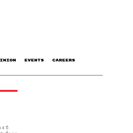
INION
EVENTS
CAREERS
 4 ปี