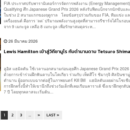
FIA ประกาศปรับพารามิเตอร์การจัดการพลังงาน (Energy Management)
Qualifying ศึก Japanese Grand Prix 2026 หลังรับฟีดแบ็กจากนักขับและ
ในช่วง 2 สนามแรกของฤดูกาล โดยข้อสรุปร่วมกันของ FIA, ทีมแข่ง และ
เครื่องยนต์ คือการ ‘ลด’ ปริมาณพลังงานสูงสุดที่สามารถรีชาร์จได้ในรอ
จาก 9 เมกะจูล เหลือ 8 เมกะจูล เพื่อรักษาสมดุลระห...
26 มีนาคม 2026
Lewis Hamilton เข้าสู่วิถีซามูไร กับตำนานดาบ Tetsuro Shi
ลูอิส แฮมิลตัน ใช้เวลานอกสนามก่อนลุยศึก Japanese Grand Prix 2026 ท
ด้วยการเข้าร่วมฝึกฟันดาบในโตเกียว ร่วมกับ เท็ตสึโร ชิมากุจิ ศิลปินซาม
ตำนาน ผู้ออกแบบฉากต่อสู้ในภาพยนตร์ Kill Bill แฮมิลตันเผยผ่านโซเชียล
การฝึกครั้งนี้ทำให้เขานึกถึงช่วงวัยเด็กที่เคยเรียนคาราเต้ ซึ่งเขาฝึกทุกส
7 ปี โดยทุกคลาสจะเริ่มต้น...
1
2
3
...
»
LAST »