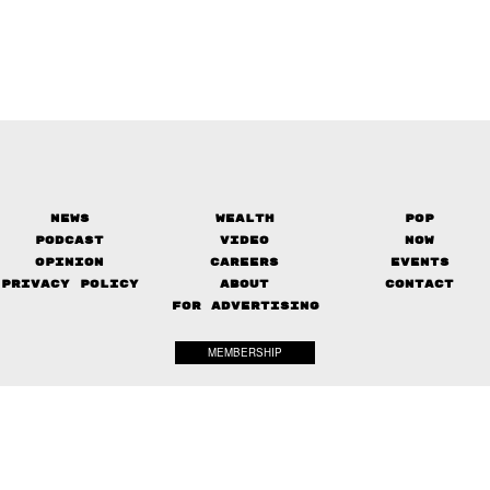
News
Wealth
Pop
Podcast
Video
Now
Opinion
Careers
Events
Privacy Policy
About
Contact
FOR ADVERTISING
MEMBERSHIP
© 2017-
2026
The Standard. All rights reserved.