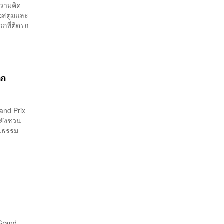
สู่อาเซียน
ความคิด
คอสตูมและ
วกที่ติดรถ
ลก
rand Prix
่ยังชวน
ฒนธรรม
 Grand