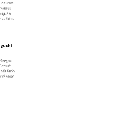
 ก่อนรอบ
ทีมแข่ง
ผู้ผลิต
บควอลิฟาย
maguchi
ี่ซูซูกะ
ูไรระดับ
มีเดียว่า
ัปดาห์ตลอด